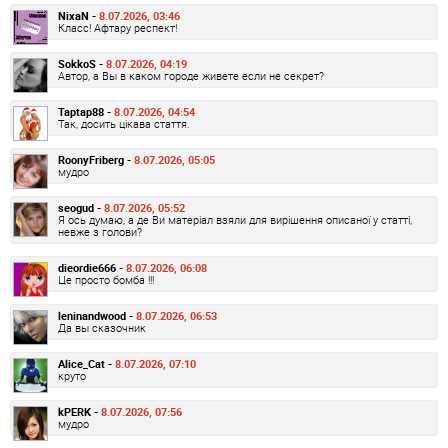
NixaN -
8.07.2026, 03:46
Класс! Афтару респект!
SokkoS -
8.07.2026, 04:19
Автор, а Вы в каком городе живете если не секрет?
Taptap88 -
8.07.2026, 04:54
Так, досить цікава стаття.
RoonyFriberg -
8.07.2026, 05:05
мудро
seogud -
8.07.2026, 05:52
Я ось думаю, а де Ви матеріал взяли для вирішення описаної у статті,
невже з голови?
dieordie666 -
8.07.2026, 06:08
Це просто бомба !!!
leninandwood -
8.07.2026, 06:53
Да вы сказочник
Alice_Cat -
8.07.2026, 07:10
круто
kPERK -
8.07.2026, 07:56
мудро