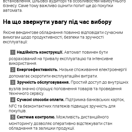
встановлення, цільової аудиторії та особливостей майбутнього
бізнесу. Саме тому важливо оцінити попит ще до покупки
автомата.
На що звернути увагу під час вибору
Якісне вендингове обладнання повинно відповідати сучасним
вимогам щодо продуктивності, безпеки та зручності
експлуатації:
Надійність конструкції.
Автомат повинен бути
розрахований на тривалу експлуатацію та інтенсивне
використання.
Енергоефективність.
Низьке споживання електроенергії
допомагає скоротити експлуатаційні витрати.
Зручність обслуговування.
Простий доступ до внутрішніх
вузлів значно спрощує поповнення товарів та проведення
технічного сервісу.
Сучасні способи оплати.
Підтримка банківських карток,
NFC та безконтактних платежів підвищує зручність для
покупців.
Система контролю.
Можливість дистанційного
моніторингу дозволяє оперативно відстежувати стан
обладнання та залишки продукції.