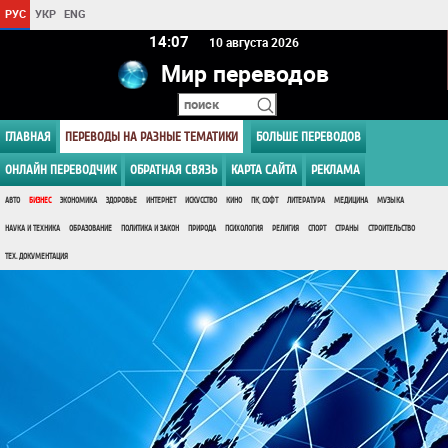
РУС
УКР
ENG
14 07
10 августа 2026
Мир переводов
ГЛАВНАЯ
ПЕРЕВОДЫ НА РАЗНЫЕ ТЕМАТИКИ
БОЛЬШЕ ПЕРЕВОДОВ
ОНЛАЙН ПЕРЕВОДЧИК
ОБРАТНАЯ СВЯЗЬ
КАРТА САЙТА
РЕКЛАМА
АВТО
БИЗНЕС
ЭКОНОМИКА
ЗДОРОВЬЕ
ИНТЕРНЕТ
ИСКУССТВО
КИНО
ПК, СОФТ
ЛИТЕРАТУРА
МЕДИЦИНА
МУЗЫКА
НАУКА И ТЕХНИКА
ОБРАЗОВАНИЕ
ПОЛИТИКА И ЗАКОН
ПРИРОДА
ПСИХОЛОГИЯ
РЕЛИГИЯ
СПОРТ
СТРАНЫ
СТРОИТЕЛЬСТВО
ТЕХ. ДОКУМЕНТАЦИЯ