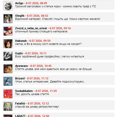
An2go -
8.07.2026, 08:09
Громкий заголовок и статья норм - можно ловить траф с ПС
Oleg06 -
8.07.2026, 08:53
Відмінний матеріал. Спасибі і пишіть ще, тільки картнок замало!
Zvezd_s_neba_ne_srivat -
8.07.2026, 09:16
отличный пример стоящего материала
Hakunuh -
8.07.2026, 09:59
Автор, а Ви в якому місті живете якщо не секрет?
Gujilo -
8.07.2026, 10:11
Блог зроблений дуже професійно, і легко читається
dyurarara -
8.07.2026, 10:45
Стаття цікава, але мені здається, все це казки, не більше.
Brizard -
8.07.2026, 11:12
Чтож, статья интересная. Давайте подисскутируем…
Soobakkabim -
8.07.2026, 11:59
Так, досить цікава стаття.
Fatalitii -
8.07.2026, 12:12
спасибі за цікаву ретроспективу!
LADA77 -
8.07.2026, 12:50