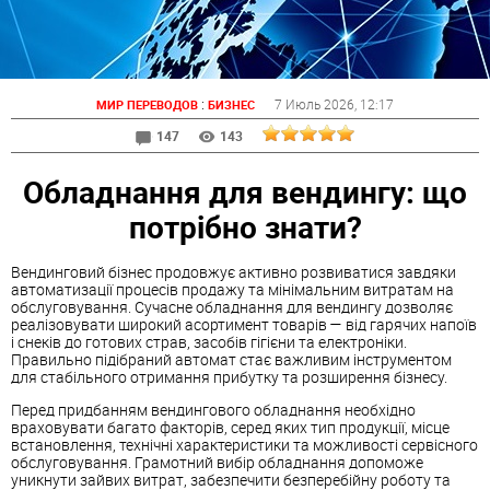
:
7 Июль 2026
, 12:17
МИР ПЕРЕВОДОВ
БИЗНЕС
147
143
Обладнання для вендингу: що
потрібно знати?
Вендинговий бізнес продовжує активно розвиватися завдяки
автоматизації процесів продажу та мінімальним витратам на
обслуговування. Сучасне обладнання для вендингу дозволяє
реалізовувати широкий асортимент товарів — від гарячих напоїв
і снеків до готових страв, засобів гігієни та електроніки.
Правильно підібраний автомат стає важливим інструментом
для стабільного отримання прибутку та розширення бізнесу.
Перед придбанням вендингового обладнання необхідно
враховувати багато факторів, серед яких тип продукції, місце
встановлення, технічні характеристики та можливості сервісного
обслуговування. Грамотний вибір обладнання допоможе
уникнути зайвих витрат, забезпечити безперебійну роботу та