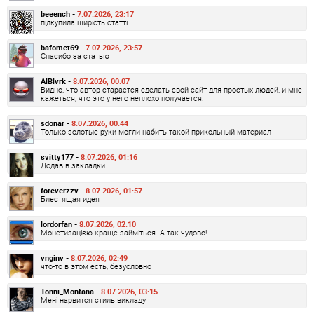
beeench -
7.07.2026, 23:17
підкупила щирість статті
bafomet69 -
7.07.2026, 23:57
Спасибо за статью
AlBlvrk -
8.07.2026, 00:07
Видно, что автор старается сделать свой сайт для простых людей, и мне
кажеться, что это у него неплохо получается.
sdonar -
8.07.2026, 00:44
Только золотые руки могли набить такой прикольный материал
svitty177 -
8.07.2026, 01:16
Додав в закладки
foreverzzv -
8.07.2026, 01:57
Блестящая идея
lordorfan -
8.07.2026, 02:10
Монетизацією краще займіться. А так чудово!
vnginv -
8.07.2026, 02:49
что-то в этом есть, безусловно
Tonni_Montana -
8.07.2026, 03:15
Мені нарвится стиль викладу