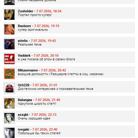
Zooholder -
7.07.2026, 18:54
Портал просто супер!
Rasboev -
7.07.2026, 19:19
супер оригинально
attelis -
7.07.2026, 19:43
Реальная тема
Vaddark -
7.07.2026, 20:10
я уже писала об этом в своем блоге
RNusername -
7.07.2026, 20:42
вирішив допомогти і Разшарив статтю в соц. мережах
Uzh228 -
7.07.2026, 21:01
Достаточно интересная и познавательная тема
Balungaa -
7.07.2026, 21:40
підкупила щирість статті
azxgbt -
7.07.2026, 22:13
Очень хорошая идея
megaki -
7.07.2026, 22:40
Побольше бы таких статей