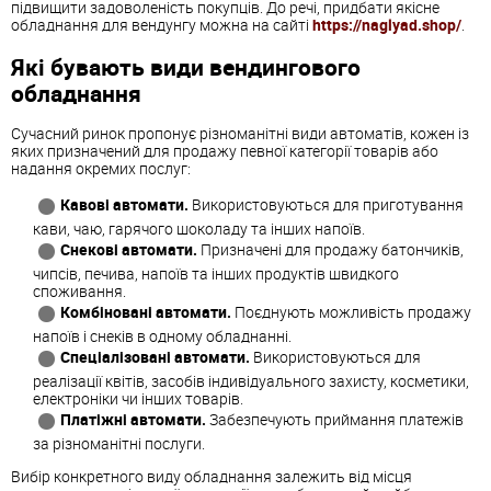
підвищити задоволеність покупців. До речі, придбати якісне
обладнання для вендунгу можна на сайті
https://naglyad.shop/
.
Які бувають види вендингового
обладнання
Сучасний ринок пропонує різноманітні види автоматів, кожен із
яких призначений для продажу певної категорії товарів або
надання окремих послуг:
Кавові автомати.
Використовуються для приготування
кави, чаю, гарячого шоколаду та інших напоїв.
Снекові автомати.
Призначені для продажу батончиків,
чипсів, печива, напоїв та інших продуктів швидкого
споживання.
Комбіновані автомати.
Поєднують можливість продажу
напоїв і снеків в одному обладнанні.
Спеціалізовані автомати.
Використовуються для
реалізації квітів, засобів індивідуального захисту, косметики,
електроніки чи інших товарів.
Платіжні автомати.
Забезпечують приймання платежів
за різноманітні послуги.
Вибір конкретного виду обладнання залежить від місця