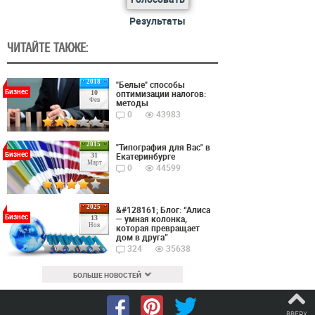
Результаты
ЧИТАЙТЕ ТАКЖЕ:
2018
"Белые" способы
Бизнес
оптимизации налогов:
10
Фев
методы
0
43983
2015
"Типография для Вас" в
Бизнес
Екатеринбурге
31
Март
0
44599
2025
&#128161; Блог: “Алиса
Бизнес
— умная колонка,
13
Ноя
которая превращает
дом в друга”
324
35638
БОЛЬШЕ НОВОСТЕЙ
ВВЕРХ