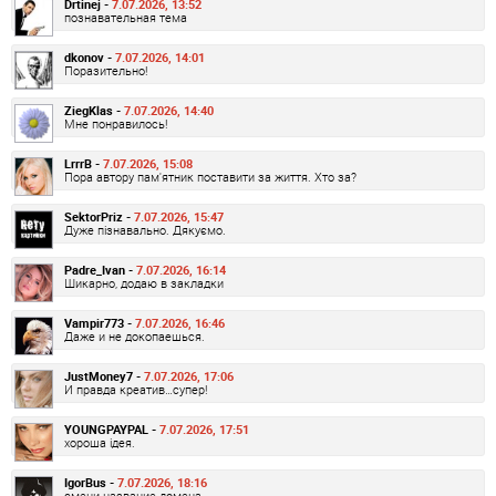
Drtinej -
7.07.2026, 13:52
познавательная тема
dkonov -
7.07.2026, 14:01
Поразительно!
ZiegKlas -
7.07.2026, 14:40
Мне понравилось!
LrrrB -
7.07.2026, 15:08
Пора автору пам'ятник поставити за життя. Хто за?
SektorPriz -
7.07.2026, 15:47
Дуже пізнавально. Дякуємо.
Padre_Ivan -
7.07.2026, 16:14
Шикарно, додаю в закладки
Vampir773 -
7.07.2026, 16:46
Даже и не докопаешься.
JustMoney7 -
7.07.2026, 17:06
И правда креатив…супер!
YOUNGPAYPAL -
7.07.2026, 17:51
хороша ідея.
IgorBus -
7.07.2026, 18:16
смени название домена