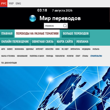
РУС
УКР
ENG
03 18
7 августа 2026
Мир переводов
ГЛАВНАЯ
ПЕРЕВОДЫ НА РАЗНЫЕ ТЕМАТИКИ
БОЛЬШЕ ПЕРЕВОДОВ
ОНЛАЙН ПЕРЕВОДЧИК
ОБРАТНАЯ СВЯЗЬ
КАРТА САЙТА
РЕКЛАМА
АВТО
БИЗНЕС
ЭКОНОМИКА
ЗДОРОВЬЕ
ИНТЕРНЕТ
ИСКУССТВО
КИНО
ПК, СОФТ
ЛИТЕРАТУРА
МЕДИЦИНА
МУЗЫКА
НАУКА И ТЕХНИКА
ОБРАЗОВАНИЕ
ПОЛИТИКА И ЗАКОН
ПРИРОДА
ПСИХОЛОГИЯ
РЕЛИГИЯ
СПОРТ
СТРАНЫ
СТРОИТЕЛЬСТВО
ТЕХ. ДОКУМЕНТАЦИЯ