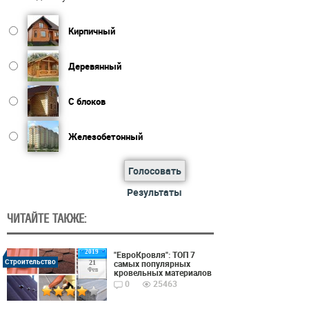
Кирпичный
Деревянный
С блоков
Железобетонный
Голосовать
Результаты
ЧИТАЙТЕ ТАКЖЕ:
2019
"ЕвроКровля": ТОП 7
Строительство
самых популярных
21
Фев
кровельных материалов
0
25463