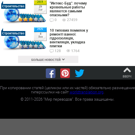
2019
"Интекс-Буд": почему
Строительство
кровельные работы
29
Авг
являются самыми
опасными?
0
27459
2026
10 типових помилок у
Строительство
ремонті ванної:
4
Янв
гідроізоляція,
вентиляція, укладка
плитки
128
1764
БОЛЬШЕ НОВОСТЕЙ
ВВЕРХ
При копировании статей (целиком или их частей) обязательно размещение
гиперссылки на сайт
worldtranslation.org
.
©
2011-2026
"Мир переводов". Все права защищены.