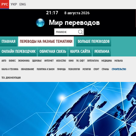
РУС
УКР
ENG
21 17
8 августа 2026
Мир переводов
ГЛАВНАЯ
ПЕРЕВОДЫ НА РАЗНЫЕ ТЕМАТИКИ
БОЛЬШЕ ПЕРЕВОДОВ
ОНЛАЙН ПЕРЕВОДЧИК
ОБРАТНАЯ СВЯЗЬ
КАРТА САЙТА
РЕКЛАМА
АВТО
БИЗНЕС
ЭКОНОМИКА
ЗДОРОВЬЕ
ИНТЕРНЕТ
ИСКУССТВО
КИНО
ПК, СОФТ
ЛИТЕРАТУРА
МЕДИЦИНА
МУЗЫКА
НАУКА И ТЕХНИКА
ОБРАЗОВАНИЕ
ПОЛИТИКА И ЗАКОН
ПРИРОДА
ПСИХОЛОГИЯ
РЕЛИГИЯ
СПОРТ
СТРАНЫ
СТРОИТЕЛЬСТВО
ТЕХ. ДОКУМЕНТАЦИЯ