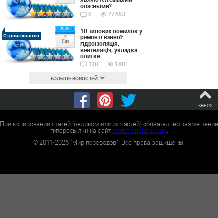
опасными?
0
27463
2026
10 типових помилок у
Строительство
ремонті ванної:
4
Янв
гідроізоляція,
вентиляція, укладка
плитки
128
1801
БОЛЬШЕ НОВОСТЕЙ
ВВЕРХ
При копировании статей (целиком или их частей) обязательно размещение
гиперссылки на сайт
worldtranslation.org
.
©
2011-2026
"Мир переводов". Все права защищены.