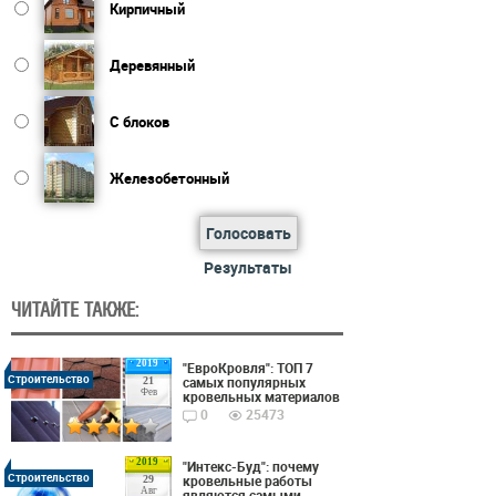
Кирпичный
Деревянный
С блоков
Железобетонный
Голосовать
Результаты
ЧИТАЙТЕ ТАКЖЕ:
2019
"ЕвроКровля": ТОП 7
Строительство
самых популярных
21
Фев
кровельных материалов
0
25473
2019
"Интекс-Буд": почему
Строительство
кровельные работы
29
Авг
являются самыми