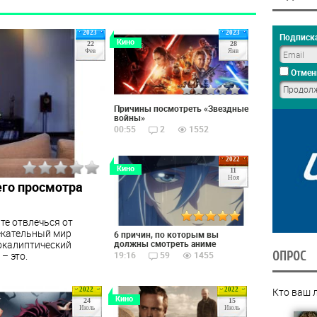
2023
2023
Подписка
Кино
22
28
Фев
Янв
Отмен
Причины посмотреть «Звездные
войны»
00:55
2
1552
2022
Кино
11
Ноя
его просмотра
те отвлечься от
екательный мир
6 причин, по которым вы
окалиптический
должны смотреть аниме
ОПРОС
– это.
19:16
59
1455
Кто ваш 
2022
2022
Кино
24
15
Июль
Июль