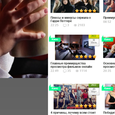
Плюсы и минусы сериала о
Преиму
Гарри Поттере
08:52
22:25
3
2103
2022
Кино
Кино
11
Июль
Главные преимущества
Основн
просмотра фильмов онлайн
просмо
22:49
35
1114
20:35
2022
Кино
Кино
25
Март
4 причины, почему всем стоит
Победит