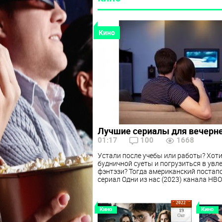
Кино
Лучшие сериалы для вечерн
01:17
100
1668
Устали после учебы или работы? Хоти
будничной суеты и погрузиться в увл
фэнтэзи? Тогда американский постап
сериал Одни из нас (2023) канала HBO 
2022
Кино
Кино
19
Окт