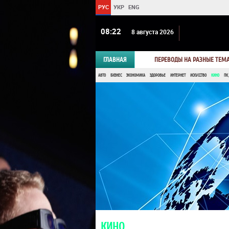
РУС
УКР
ENG
08 22
8 августа 2026
ГЛАВНАЯ
ПЕРЕВОДЫ НА РАЗНЫЕ ТЕМ
АВТО
БИЗНЕС
ЭКОНОМИКА
ЗДОРОВЬЕ
ИНТЕРНЕТ
ИСКУССТВО
КИНО
ПК,
КИНО