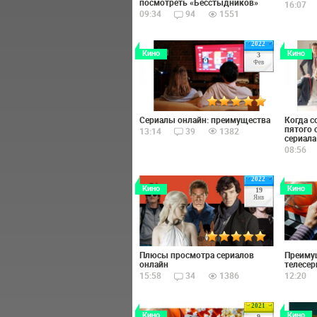
посмотреть «Бесстыдников»
16:07
09:34
94
1551
2022
Кино
Кино
3
Фев
Сериалы онлайн: преимущества
Когда с
пятого 
13:14
39
1382
сериала
08:56
2022
Кино
Кино
19
Янв
Плюсы просмотра сериалов
Преиму
онлайн
телесер
15:58
34
1386
12:20
2021
Кино
Кино
9