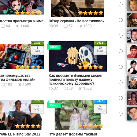
щества просмотра аниме
Обзор сериала «Во все тяжкие»
64
1446
00:39
52
1380
2022
2022
Кино
1
29
Апр
Март
ые преимущества
Как просмотр фильмов может
тра фильмов онлайн
принести пользу нашему
психическому здоровью?
183
1509
15:37
58
1502
2022
2022
Кино
17
5
Март
Фев
ель EE Rising Star 2022
Что делает дорамы такими