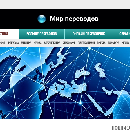
Мир переводов
АТИКИ
БОЛЬШЕ ПЕРЕВОДОВ
ОНЛАЙН ПЕРЕВОДЧИК
ОБРАТ
 СОФТ
ЛИТЕРАТУРА
МЕДИЦИНА
МУЗЫКА
НАУКА И ТЕХНИКА
ОБРАЗОВАНИЕ
ПОЛИТИКА И ЗАКОН
ПРИРОДА
ПСИХОЛОГИЯ
РЕЛИГИЯ
ПОДПИСА