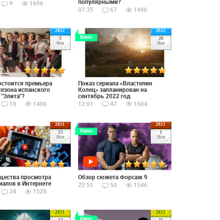
популярными?
9
1696
07:35
67
1496
2022
2022
Кино
3
26
Фев
Янв
остоится премьера
Показ сериала «Властелин
сезона испанского
Колец» запланирован на
 "Элита"?
сентябрь 2022 год
18
1400
12:01
47
1604
2021
2021
Кино
15
1
Ноя
Ноя
щества просмотра
Обзор сюжета Форсаж 9
иалов в Интернете
22:51
50
1546
24
1528
2021
2021
Кино
14
11