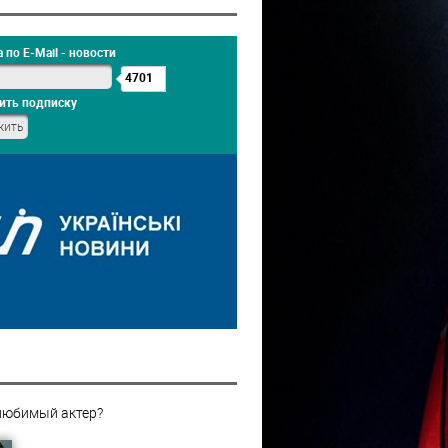
 по E-Mail - новости
4701
ить подписку
любимый актер?