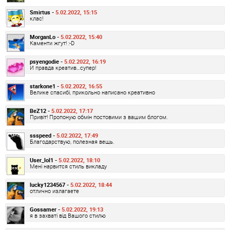
Smirtus -
5.02.2022, 15:15
клас!
MorganLo -
5.02.2022, 15:40
Каменти жгут! :-D
psyengodie -
5.02.2022, 16:19
И правда креатив…супер!
starkone1 -
5.02.2022, 16:55
Велике спасибі, прикольно написано креативно
BeZ12 -
5.02.2022, 17:17
Привіт! Пропоную обмін постовими з вашим блогом.
ssspeed -
5.02.2022, 17:49
Благодарствую, полезная вещь.
User_lol1 -
5.02.2022, 18:10
Мені нарвится стиль викладу
lucky1234567 -
5.02.2022, 18:44
отлично излагаете
Gossamer -
5.02.2022, 19:13
я в захваті від Вашого стилю