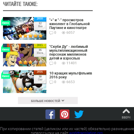
ЧИТАЙТЕ ТАКЖЕ:
2018
"+" и "-" просмотров
Кино
кинолент в Глобальной
12
Янв
Паутине и кинотеатре
0
6057
2015
"Скуби Ду" - любимый
Кино
мультипликационный
16
Июль
персонаж миллионов
детей и взрослых
0
11401
2016
10 кращих мультфільмів
Кино
2016 року
30
Окт
0
6653
БОЛЬШЕ НОВОСТЕЙ
ВВЕРХ
При копировании статей (целиком или их частей) обязательно размещение
гиперссылки на сайт
worldtranslation.org
.