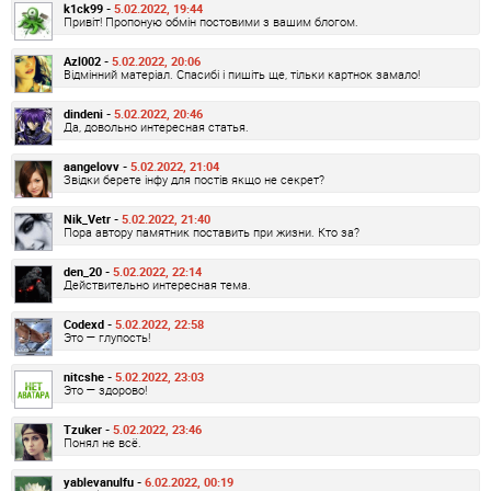
k1ck99 -
5.02.2022, 19:44
Привіт! Пропоную обмін постовими з вашим блогом.
Azl002 -
5.02.2022, 20:06
Відмінний матеріал. Спасибі і пишіть ще, тільки картнок замало!
dindeni -
5.02.2022, 20:46
Да, довольно интересная статья.
aangelovv -
5.02.2022, 21:04
Звідки берете інфу для постів якщо не секрет?
Nik_Vetr -
5.02.2022, 21:40
Пора автору памятник поставить при жизни. Кто за?
den_20 -
5.02.2022, 22:14
Действительно интересная тема.
Codexd -
5.02.2022, 22:58
Это — глупость!
nitcshe -
5.02.2022, 23:03
Это — здорово!
Tzuker -
5.02.2022, 23:46
Понял не всё.
yablevanulfu -
6.02.2022, 00:19