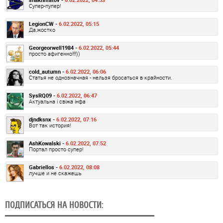
Супер-пупер!
LegionCW -
6.02.2022, 05:15
Да,жостко
Georgeorwell1984 -
6.02.2022, 05:44
просто афигенно!!!!))
cold_autumn -
6.02.2022, 06:06
Статья не однозначная - нельзя бросаться в крайности.
SysRQ09 -
6.02.2022, 06:47
Актуальна і свіжа інфа
djndksnx -
6.02.2022, 07:16
Вот так история!
AshKowalski -
6.02.2022, 07:52
Портал просто супер!
Gabriellos -
6.02.2022, 08:08
лучше и не скажешь
ПОДПИСАТЬСЯ НА НОВОСТИ: