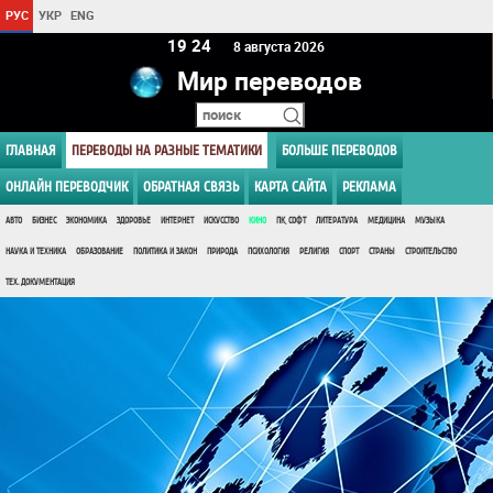
РУС
УКР
ENG
19:24
8 августа 2026
Мир переводов
ГЛАВНАЯ
ПЕРЕВОДЫ НА РАЗНЫЕ ТЕМАТИКИ
БОЛЬШЕ ПЕРЕВОДОВ
ОНЛАЙН ПЕРЕВОДЧИК
ОБРАТНАЯ СВЯЗЬ
КАРТА САЙТА
РЕКЛАМА
АВТО
БИЗНЕС
ЭКОНОМИКА
ЗДОРОВЬЕ
ИНТЕРНЕТ
ИСКУССТВО
КИНО
ПК, СОФТ
ЛИТЕРАТУРА
МЕДИЦИНА
МУЗЫКА
НАУКА И ТЕХНИКА
ОБРАЗОВАНИЕ
ПОЛИТИКА И ЗАКОН
ПРИРОДА
ПСИХОЛОГИЯ
РЕЛИГИЯ
СПОРТ
СТРАНЫ
СТРОИТЕЛЬСТВО
ТЕХ. ДОКУМЕНТАЦИЯ