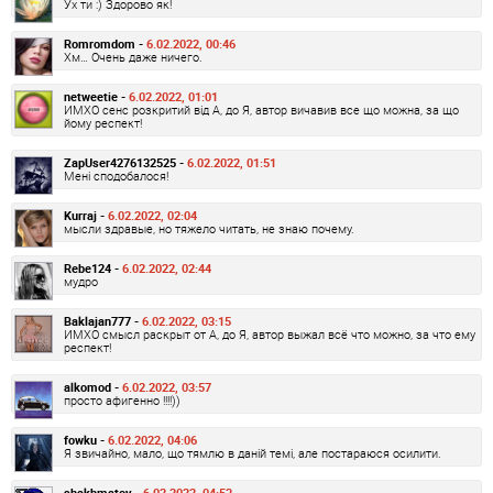
Ух ти :) Здорово як!
Romromdom -
6.02.2022, 00:46
Хм… Очень даже ничего.
netweetie -
6.02.2022, 01:01
ИМХО сенс розкритий від А, до Я, автор вичавив все що можна, за що
йому респект!
ZapUser4276132525 -
6.02.2022, 01:51
Мені сподобалося!
Kurraj -
6.02.2022, 02:04
мысли здравые, но тяжело читать, не знаю почему.
Rebe124 -
6.02.2022, 02:44
мудро
Baklajan777 -
6.02.2022, 03:15
ИМХО смысл раскрыт от А, до Я, автор выжал всё что можно, за что ему
респект!
alkomod -
6.02.2022, 03:57
просто афигенно !!!!))
fowku -
6.02.2022, 04:06
Я звичайно, мало, що тямлю в даній темі, але постараюся осилити.
shakhmatov -
6.02.2022, 04:53