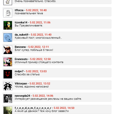
Очень познавательно. Спасибо.
tfforza -
5.02.2022, 10:40
познавательная тема
tizenka14 -
5.02.2022, 11:06
Вы Преувеличиваете.
da_nuke69 -
5.02.2022, 11:40
Красивый пост, многосмысленный…
Banzana -
5.02.2022, 12:11
Блог супер, побільше б таких!
Erunesuto -
5.02.2022, 12:50
отличный пример стоящего контента
mdpv7 -
5.02.2022, 13:03
Спасибо за статью
Viktorpan -
5.02.2022, 13:52
Чіпляє, відмінно написано!
navsegda24 -
5.02.2022, 14:06
Интересует размещение рекламы на вашем сайте.
f_r_e_e_d_o_m_f_o_r_e_v_e_r -
5.02.2022, 14:50
А який це движок? теж хочу блог завести