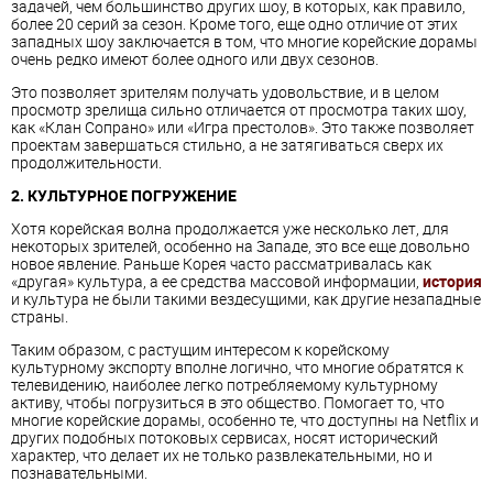
задачей, чем большинство других шоу, в которых, как правило,
более 20 серий за сезон. Кроме того, еще одно отличие от этих
западных шоу заключается в том, что многие корейские дорамы
очень редко имеют более одного или двух сезонов.
Это позволяет зрителям получать удовольствие, и в целом
просмотр зрелища сильно отличается от просмотра таких шоу,
как «Клан Сопрано» или «Игра престолов». Это также позволяет
проектам завершаться стильно, а не затягиваться сверх их
продолжительности.
2. КУЛЬТУРНОЕ ПОГРУЖЕНИЕ
Хотя корейская волна продолжается уже несколько лет, для
некоторых зрителей, особенно на Западе, это все еще довольно
новое явление. Раньше Корея часто рассматривалась как
«другая» культура, а ее средства массовой информации,
история
и культура не были такими вездесущими, как другие незападные
страны.
Таким образом, с растущим интересом к корейскому
культурному экспорту вполне логично, что многие обратятся к
телевидению, наиболее легко потребляемому культурному
активу, чтобы погрузиться в это общество. Помогает то, что
многие корейские дорамы, особенно те, что доступны на Netflix и
других подобных потоковых сервисах, носят исторический
характер, что делает их не только развлекательными, но и
познавательными.