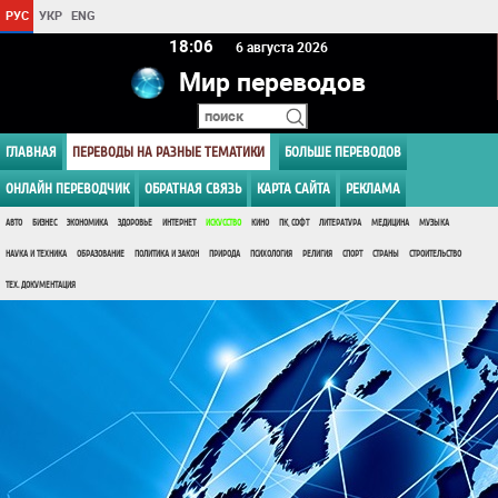
РУС
УКР
ENG
18 06
6 августа 2026
Мир переводов
ГЛАВНАЯ
ПЕРЕВОДЫ НА РАЗНЫЕ ТЕМАТИКИ
БОЛЬШЕ ПЕРЕВОДОВ
ОНЛАЙН ПЕРЕВОДЧИК
ОБРАТНАЯ СВЯЗЬ
КАРТА САЙТА
РЕКЛАМА
АВТО
БИЗНЕС
ЭКОНОМИКА
ЗДОРОВЬЕ
ИНТЕРНЕТ
ИСКУССТВО
КИНО
ПК, СОФТ
ЛИТЕРАТУРА
МЕДИЦИНА
МУЗЫКА
НАУКА И ТЕХНИКА
ОБРАЗОВАНИЕ
ПОЛИТИКА И ЗАКОН
ПРИРОДА
ПСИХОЛОГИЯ
РЕЛИГИЯ
СПОРТ
СТРАНЫ
СТРОИТЕЛЬСТВО
ТЕХ. ДОКУМЕНТАЦИЯ