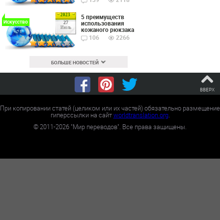
2023
5 преимуществ
Искусство
использования
27
Июль
кожаного рюкзака
106
2266
БОЛЬШЕ НОВОСТЕЙ
ВВЕРХ
При копировании статей (целиком или их частей) обязательно размещение
гиперссылки на сайт
worldtranslation.org
.
©
2011-2026
"Мир переводов". Все права защищены.