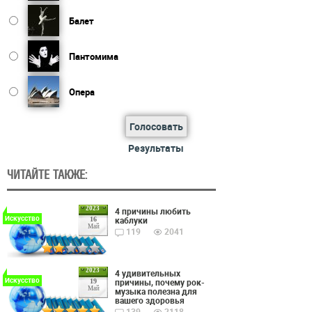
Балет
Пантомима
Опера
Голосовать
Результаты
ЧИТАЙТЕ ТАКЖЕ:
2023
4 причины любить
Искусство
каблуки
16
Май
119
2041
2023
4 удивительных
Искусство
причины, почему рок-
19
Май
музыка полезна для
вашего здоровья
139
2118