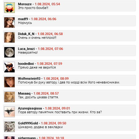
Morouze -
1.08.2024, 05:54
Это просто бомба!!!
madf9 -
1.08.2024, 06:06
Нормусь
Diduk_K_N -
1.08.2024, 06:58
Очень и очень неплохо!!!
Luca_brazi -
1.08.2024, 07:06
Невероятно!
hoodedboi -
1.08.2024, 07:59
Прямо даже не верится
Wolfenstein93 -
1.08.2024, 08:09
Потиснув би руку автору, і дав по морді всім його ненависникам.
Masaaq -
1.08.2024, 08:57
Так, досить цікава стаття.
Azureqissqissa -
1.08.2024, 09:01
Пора автору памятник поставить при жизни. Кто за?
Gold999Gold -
1.08.2024, 09:50
Шикарно, додаю в закладки
sirhermann -
1.08.2024, 10:18