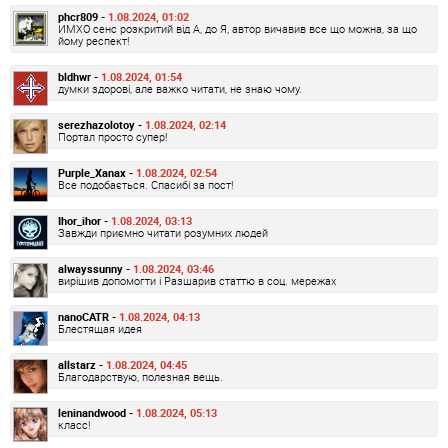
phcr809 -
1.08.2024, 01:02
ИМХО сенс розкритий від А, до Я, автор вичавив все що можна, за що
йому респект!
bldhwr -
1.08.2024, 01:54
думки здорові, але важко читати, не знаю чому.
serezhazolotoy -
1.08.2024, 02:14
Портал просто супер!
Purple_Xanax -
1.08.2024, 02:54
Все подобається. Спасибі за пост!
Ihor_ihor -
1.08.2024, 03:13
Завжди приємно читати розумних людей
alwayssunny -
1.08.2024, 03:46
вирішив допомогти і Разшарив статтю в соц. мережах
nanoCATR -
1.08.2024, 04:13
Блестящая идея
allstarz -
1.08.2024, 04:45
Благодарствую, полезная вещь.
leninandwood -
1.08.2024, 05:13
класс!