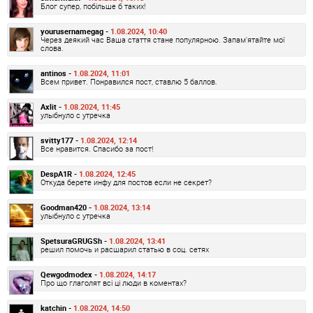
Блог супер, побільше б таких!
yourusernamegag -
1.08.2024, 10:40
Через деякий час Ваша стаття стане популярною. Запам'ятайте мої
слова.
antinos -
1.08.2024, 11:01
Всем привет. Понравился пост, ставлю 5 баллов.
Axlit -
1.08.2024, 11:45
улыбнуло с утречка
svitty177 -
1.08.2024, 12:14
Все нравится. Спасибо за пост!
DespA1R -
1.08.2024, 12:45
Откуда берете инфу для постов если не секрет?
Goodman420 -
1.08.2024, 13:14
улыбнуло с утречка
SpetsuraGRUGSh -
1.08.2024, 13:41
решил помочь и расшарил статью в соц. сетях
Qewgodmodex -
1.08.2024, 14:17
Про що глаголят всі ці люди в коментах?
katchin -
1.08.2024, 14:50