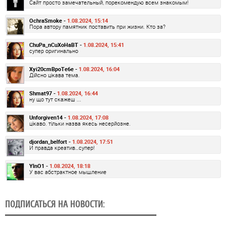
Сайт просто замечательный, порекомендую всем знакомым!
OchraSmoke -
1.08.2024, 15:14
Пора автору памятник поставить при жизни. Кто за?
ChuPa_nCuXoHaBT -
1.08.2024, 15:41
супер оригинально
Xyi20cmBpoTe6e -
1.08.2024, 16:04
Дійсно цікава тема.
Shmat97 -
1.08.2024, 16:44
ну що тут скажеш ...
Unforgiven14 -
1.08.2024, 17:08
цікаво. тільки назва якесь несерйозне.
djordan_belfort -
1.08.2024, 17:51
И правда креатив…супер!
YlnO1 -
1.08.2024, 18:18
У вас абстрактное мышление
ПОДПИСАТЬСЯ НА НОВОСТИ: