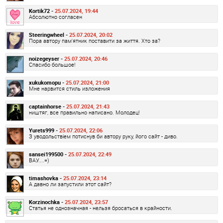
Kortik72 -
25.07.2024, 19:44
Абсолютно согласен
Steeringwheel -
25.07.2024, 20:02
Пора автору пам'ятник поставити за життя. Хто за?
noizegeyser -
25.07.2024, 20:46
Спасибо большое!
xukukomopu -
25.07.2024, 21:00
Мне нарвится стиль изложения
captainhorse -
25.07.2024, 21:43
ништяг, все правильно написано. Молодец!
Yurets999 -
25.07.2024, 22:06
З уводольствіем потиснув би автору руку, його сайт - диво.
sansei199500 -
25.07.2024, 22:49
ВАУ....=)
timashovka -
25.07.2024, 23:14
А давно ли запустили этот сайт?
Korzinochka -
25.07.2024, 23:57
Статья не однозначная - нельзя бросаться в крайности.