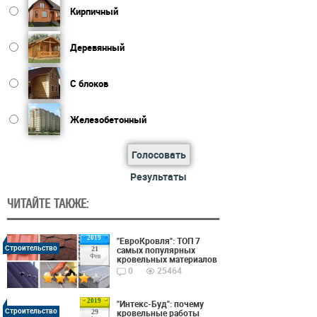
Кирпичный
Деревянный
С блоков
Железобетонный
Голосовать
Результаты
ЧИТАЙТЕ ТАКЖЕ:
2019
"ЕвроКровля": ТОП 7
Строительство
самых популярных
21
Фев
кровельных материалов
0
25464
2019
"Интекс-Буд": почему
Строительство
кровельные работы
29