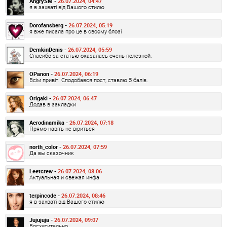
AngrySM -
26.07.2024, 04:47
я в захваті від Вашого стилю
Dorofansberg -
26.07.2024, 05:19
я вже писала про це в своєму блозі
DemkinDenis -
26.07.2024, 05:59
Спасибо за статью оказалась очень полезной.
OPanon -
26.07.2024, 06:19
Всім привіт. Сподобався пост, ставлю 5 балів.
Origaki -
26.07.2024, 06:47
Додав в закладки
Aerodinamika -
26.07.2024, 07:18
Прямо навіть не віриться
north_color -
26.07.2024, 07:59
Да вы сказочник
Leetcrew -
26.07.2024, 08:06
Актуальная и свежая инфа
terpincode -
26.07.2024, 08:46
я в захваті від Вашого стилю
Jujujuja -
26.07.2024, 09:07
Восхитительно..