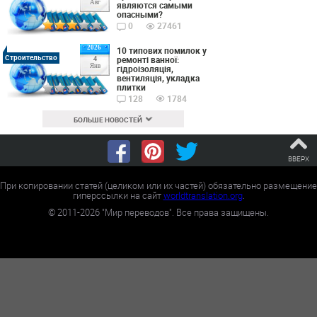
Авг
являются самыми
опасными?
0
27461
2026
10 типових помилок у
Строительство
ремонті ванної:
4
Янв
гідроізоляція,
вентиляція, укладка
плитки
128
1784
БОЛЬШЕ НОВОСТЕЙ
ВВЕРХ
При копировании статей (целиком или их частей) обязательно размещение
гиперссылки на сайт
worldtranslation.org
.
©
2011-2026
"Мир переводов". Все права защищены.