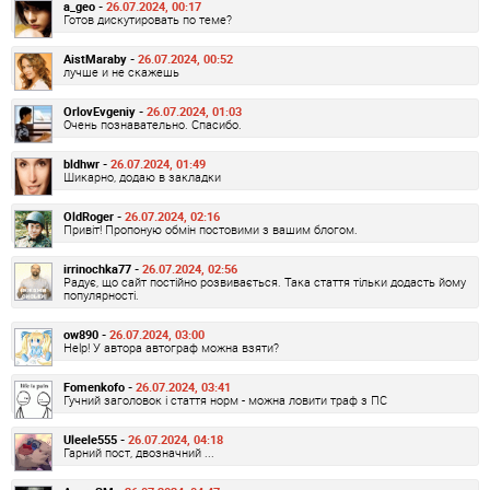
a_geo -
26.07.2024, 00:17
Готов дискутировать по теме?
AistMaraby -
26.07.2024, 00:52
лучше и не скажешь
OrlovEvgeniy -
26.07.2024, 01:03
Очень познавательно. Спасибо.
bldhwr -
26.07.2024, 01:49
Шикарно, додаю в закладки
OldRoger -
26.07.2024, 02:16
Привіт! Пропоную обмін постовими з вашим блогом.
irrinochka77 -
26.07.2024, 02:56
Радує, що сайт постійно розвивається. Така стаття тільки додасть йому
популярності.
ow890 -
26.07.2024, 03:00
Help! У автора автограф можна взяти?
Fomenkofo -
26.07.2024, 03:41
Гучний заголовок і стаття норм - можна ловити траф з ПС
Uleele555 -
26.07.2024, 04:18
Гарний пост, двозначний ...