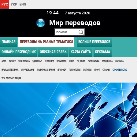
РУС
УКР
ENG
19:44
7 августа 2026
Мир переводов
ГЛАВНАЯ
ПЕРЕВОДЫ НА РАЗНЫЕ ТЕМАТИКИ
БОЛЬШЕ ПЕРЕВОДОВ
ОНЛАЙН ПЕРЕВОДЧИК
ОБРАТНАЯ СВЯЗЬ
КАРТА САЙТА
РЕКЛАМА
АВТО
БИЗНЕС
ЭКОНОМИКА
ЗДОРОВЬЕ
ИНТЕРНЕТ
ИСКУССТВО
КИНО
ПК, СОФТ
ЛИТЕРАТУРА
МЕДИЦИНА
МУЗЫКА
НАУКА И ТЕХНИКА
ОБРАЗОВАНИЕ
ПОЛИТИКА И ЗАКОН
ПРИРОДА
ПСИХОЛОГИЯ
РЕЛИГИЯ
СПОРТ
СТРАНЫ
СТРОИТЕЛЬСТВО
ТЕХ. ДОКУМЕНТАЦИЯ