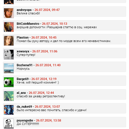
andreyops -
26.07.2024, 09:47
Велике спасибі!
BitCoinMaestro -
26.07.2024, 10:13
вирішив допомогти і Разшарив статтю в соц. мережах
Plastion -
26.07.2024, 10:45
Пожал бы руку автору, и дал по морде всем его ненавистникам.
xewseyx -
26.07.2024, 11:06
Супер-пупер!
Bozhena91 -
26.07.2024, 11:40
Нормусь
Barge69 -
26.07.2024, 12:19
Хе-хе, мій перший коммент :)
al_anx -
26.07.2024, 12:44
спасибі за цікаву ретроспективу!
da_nuke69 -
26.07.2024, 13:07
было интересно вас почитать, спасибо и удачи!
psyengodie -
26.07.2024, 13:58
ДА СУПЕР!!!!!!!!!!!!