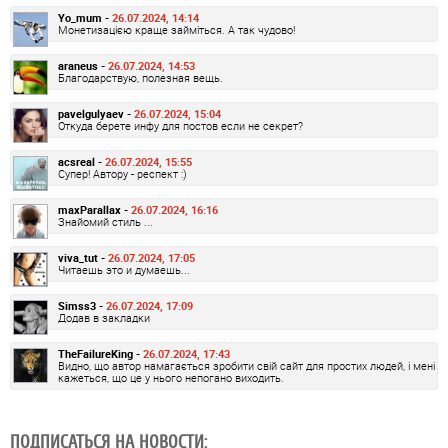
Yo_mum -
26.07.2024, 14:14
Монетизацією краще займіться. А так чудово!
araneus -
26.07.2024, 14:53
Благодарствую, полезная вещь.
pavelgulyaev -
26.07.2024, 15:04
Откуда берете инфу для постов если не секрет?
acsreal -
26.07.2024, 15:55
Супер! Автору - респект :)
maxParallax -
26.07.2024, 16:16
Знайомий стиль ...
viva_tut -
26.07.2024, 17:05
Читаешь это и думаешь...
Simss3 -
26.07.2024, 17:09
Додав в закладки
TheFailureKing -
26.07.2024, 17:43
Видно, що автор намагається зробити свій сайт для простих людей, і мені
кажеться, що це у нього непогано виходить.
ПОДПИСАТЬСЯ НА НОВОСТИ: