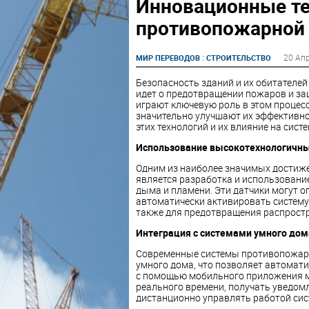
Инновационные те
противопожарной
:
20 Ап
МИР ПЕРЕВОДОВ
СТРОИТЕЛЬСТВО
Безопасность зданий и их обитателей
идет о предотвращении пожаров и з
играют ключевую роль в этом процес
значительно улучшают их эффективно
этих технологий и их влияние на сис
Использование высокотехнологичны
Одним из наиболее значимых достиж
является разработка и использовани
дыма и пламени. Эти датчики могут о
автоматически активировать систему 
также для предотвращения распростр
Интеграция с системами умного дом
Современные системы противопожарн
умного дома, что позволяет автомат
с помощью мобильного приложения м
реального времени, получать уведом
дистанционно управлять работой сис