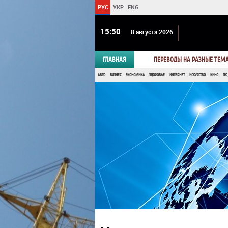
РУС
УКР
ENG
15 50
8 августа 2026
ГЛАВНАЯ
ПЕРЕВОДЫ НА РАЗНЫЕ ТЕМ
АВТО
БИЗНЕС
ЭКОНОМИКА
ЗДОРОВЬЕ
ИНТЕРНЕТ
ИСКУССТВО
КИНО
ПК,