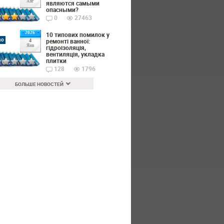
Авг
являются самыми
опасными?
0
27463
2026
10 типових помилок у
во
ремонті ванної:
4
Янв
гідроізоляція,
вентиляція, укладка
плитки
128
1796
БОЛЬШЕ НОВОСТЕЙ