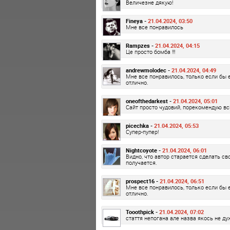
Величезне дякую!
Fineya -
21.04.2024, 03:50
Мне все понравилось
Rampzes -
21.04.2024, 04:15
Це просто бомба !!!
andrewmolodec -
21.04.2024, 04:49
Мне все понравилось, только если бы 
отлично.
oneofthedarkest -
21.04.2024, 05:01
Сайт просто чудовий, порекомендую вс
picechka -
21.04.2024, 05:53
Супер-пупер!
Nightcoyote -
21.04.2024, 06:01
Видно, что автор старается сделать сво
получается.
prospect16 -
21.04.2024, 06:51
Мне все понравилось, только если бы 
отлично.
Tooothpick -
21.04.2024, 07:02
стаття непогана але назва якось не ду