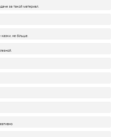
даче за такой материал.
е казки, не більше.
лезной.
реативно