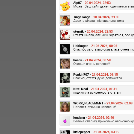
Alp07 -
20.04.2024, 22:53
Может Ваш сайт даже поднимется в вы
JingaJanga -
20.04.2024, 23:03
Досить цікава і пізнавальна тема
sternik -
20.04.2024, 23:53
Стаття цікава, але мені здається, все ц
Hokkagee -
21.04.2024, 00:04
Спасибо за статью оказалась очень по
hoaru -
21.04.2024, 00:58
Очень и очень неплохо!!!
Pupkin707 -
21.04.2024, 01:15
Спасибі, стаття дуже допомогла.
Nite_Neal -
21.04.2024, 01:41
подкупила искренность статьи
WORK_PLACEMENT -
21.04.2024, 02:09
Цепляет, отлично написано!
logdann -
21.04.2024, 02:40
Велике спасибі, прикольно написано к
littlepepper -
21.04.2024, 03:19