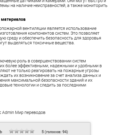
ащенные датчиками и камерами. Они могут быстро и
темы на наличие неисправностей, а также мониторить
х материалов
вопожарной вентиляции является использование
изготовления компонентов систем. Это позволяет
ю среду и обеспечить безопасность для здоровья
огут выделяться токсичные вещества.
лючевую роль в совершенствовании систем
 их более эффективными, надежными и удобными в
оляют не только реагировать на пожарные угрозы
еждать их возникновение за счет анализа данных и
чения максимальной безопасности зданий и их
довые технологии и следить за последними
:
Admin
Мир переводов
ТЬ
5
(голосов:
94
)