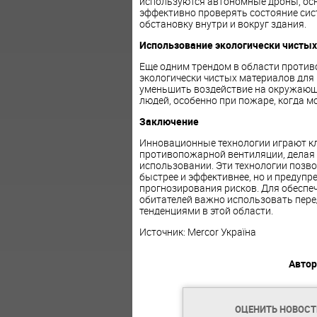
используются автономные дроны, осн
эффективно проверять состояние сис
обстановку внутри и вокруг здания.
Использование экологически чисты
Еще одним трендом в области проти
экологически чистых материалов для 
уменьшить воздействие на окружающу
людей, особенно при пожаре, когда м
Заключение
Инновационные технологии играют к
противопожарной вентиляции, делая
использовании. Эти технологии позв
быстрее и эффективнее, но и предупр
прогнозирования рисков. Для обеспе
обитателей важно использовать пере
тенденциями в этой области.
Источник: Mercor Україна
Автор
ОЦЕНИТЬ НОВОС