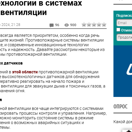
хнологии в системах
 вентиляции
Подписка
р 2024
, 21:28
96
900
Отмен
 всегда является приоритетом, особенно когда речь
ащите жизней. Противопожарные системы вентиляции
се, и современные инновационные технологии
сть и надежность. Давайте рассмотрим некоторые из
темы противопожарной вентиляции.
х датчиков
ений в
этой области
противопожарной вентиляции
е высокотехнологичных датчиков для обнаружения
перативно реагировать на начало пожара и
вентиляции для эвакуации дыма и токсичных газов, а
анения огня.
а
ОПРОС
ой вентиляции все чаще интегрируются с системами
изировать процессы контроля и управления. Например,
ожно мониторить состояние системы в режиме
Какой до
ления о возможных аварийных ситуациях и
темы.