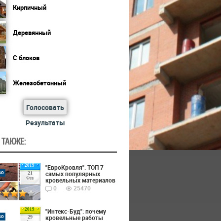
Кирпичный
Деревянный
С блоков
Железобетонный
Голосовать
Результаты
 ТАКЖЕ:
2019
"ЕвроКровля": ТОП 7
во
самых популярных
21
Фев
кровельных материалов
0
25470
2019
"Интекс-Буд": почему
во
кровельные работы
29