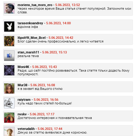
moriens_tua_mors_ero -
5.06.2023, 13:52
Через некоторое время Ваша статья станет популярной. Запомните мои
слова.
tarasenkoandrey -
5.06.2023, 14:00
відмінна інфа
I6poH9I_Moe_BceI -
5.06.2023, 14:42
Блог сделан очень профессионально, и легко читается
stan_marsh11 -
5.06.2023, 15:13
реальна тема
Moni4K -
5.06.2023, 15:43
Радує, що сайт постійно розвивається. Така стаття тільки додасть йому
популярності.
Mur38 -
5.06.2023, 16:08
я в захваті від Вашого стилю
raiytram -
5.06.2023, 16:56
Куль надо таких статей по-больше!
nvskv -
5.06.2023, 17:17
Достаточно интересная и познавательная тема
veterudalih -
5.06.2023, 17:44
Дякую за статтю виявилася дуже корисною.