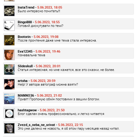
InstaTrend -
5.06.2023, 18:05
Было интересно почитать!!!
Bingo888 -
5.06.2023, 18:55
Готовий дискутувати по темі?
Bootorin -
5.06.2023, 19:08
После прочтения даже мне тема стала интересна.
Eva12345 -
5.06.2023, 19:46
пізнавальна тема
Slideskull -
5.06.2023, 20:01
Статья интересная, но мне кажется, все это сказки, не более.
artoha -
5.06.2023, 20:59
Help! У автора автограф можна взяти?
MANNO36 -
5.06.2023, 21:02
Привіт! Пропоную обмін постовими з вашим блогом.
hashtagwow -
5.06.2023, 21:50
Блог сделан очень профессионально, и легко читается
Zvezd_s_neba_ne_srivat -
5.06.2023, 22:15
Это уже далеко не новость, я об этом пару месяцев назад читал.