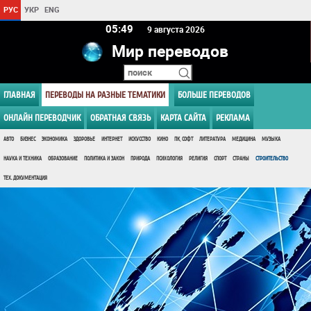
РУС
УКР
ENG
05 49
9 августа 2026
Мир переводов
ГЛАВНАЯ
ПЕРЕВОДЫ НА РАЗНЫЕ ТЕМАТИКИ
БОЛЬШЕ ПЕРЕВОДОВ
ОНЛАЙН ПЕРЕВОДЧИК
ОБРАТНАЯ СВЯЗЬ
КАРТА САЙТА
РЕКЛАМА
АВТО
БИЗНЕС
ЭКОНОМИКА
ЗДОРОВЬЕ
ИНТЕРНЕТ
ИСКУССТВО
КИНО
ПК, СОФТ
ЛИТЕРАТУРА
МЕДИЦИНА
МУЗЫКА
НАУКА И ТЕХНИКА
ОБРАЗОВАНИЕ
ПОЛИТИКА И ЗАКОН
ПРИРОДА
ПСИХОЛОГИЯ
РЕЛИГИЯ
СПОРТ
СТРАНЫ
СТРОИТЕЛЬСТВО
ТЕХ. ДОКУМЕНТАЦИЯ