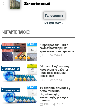
Железобетонный
Голосовать
Результаты
ЧИТАЙТЕ ТАКЖЕ:
2019
"ЕвроКровля": ТОП 7
Строительство
самых популярных
21
Фев
кровельных материалов
0
25473
2019
"Интекс-Буд": почему
Строительство
кровельные работы
29
Авг
являются самыми
опасными?
0
27463
2026
10 типових помилок у
Строительство
ремонті ванної:
4
Янв
гідроізоляція,
вентиляція, укладка
плитки
128
1811