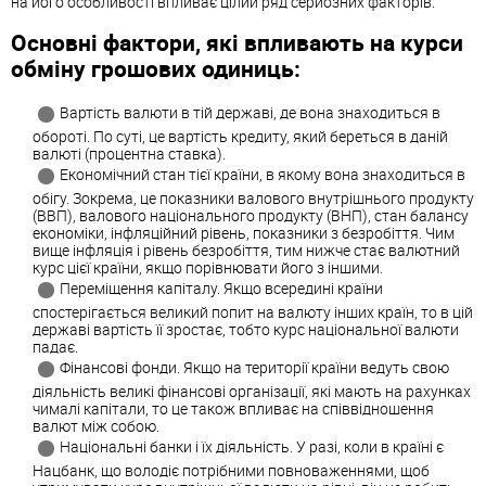
на його особливості впливає цілий ряд серйозних факторів.
Основні фактори, які впливають на курси
обміну грошових одиниць:
Вартість валюти в тій державі, де вона знаходиться в
обороті. По суті, це вартість кредиту, який береться в даній
валюті (процентна ставка).
Економічний стан тієї країни, в якому вона знаходиться в
обігу. Зокрема, це показники валового внутрішнього продукту
(ВВП), валового національного продукту (ВНП), стан балансу
економіки, інфляційний рівень, показники з безробіття. Чим
вище інфляція і рівень безробіття, тим нижче стає валютний
курс цієї країни, якщо порівнювати його з іншими.
Переміщення капіталу. Якщо всередині країни
спостерігається великий попит на валюту інших країн, то в цій
державі вартість її зростає, тобто курс національної валюти
падає.
Фінансові фонди. Якщо на території країни ведуть свою
діяльність великі фінансові організації, які мають на рахунках
чималі капітали, то це також впливає на співвідношення
валют між собою.
Національні банки і їх діяльність. У разі, коли в країні є
Нацбанк, що володіє потрібними повноваженнями, щоб