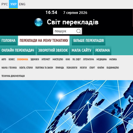
РУС
УКР
ENG
16 54
7 серпня 2026
Світ перекладів
ГОЛОВНА
ПЕРЕКЛАДИ НА РІЗНУ ТЕМАТИКУ
БІЛЬШЕ ПЕРЕКЛАДІВ
ОНЛАЙН ПЕРЕКЛАДАЧ
ЗВОРОТНІЙ ЗВЯЗОК
МАПА САЙТУ
РЕКЛАМА
АВТО
БІЗНЕС
ЕКОНОМІКА
ЗДОРОВ'Я
ІНТЕРНЕТ
МИСТЕЦТВО
КІНО
ПК, СОФТ
ЛІТЕРАТУРА
МЕДИЦИНА
МУЗИКА
НАУКА І ТЕХНІКА
ОСВІТА, ІСТОРІЯ
ПОЛІТИКА ТА ЗАКОН
ПРИРОДА
ПСИХОЛОГІЯ
РЕЛІГІЯ
СПОРТ
КРАЇНИ
БУДІВНИЦТВО
ТЕХНІЧНА ДОКУМЕНТАЦІЯ