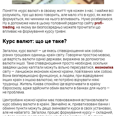
Поняття «курс валют» в своєму житті чув кожен з нас. І майже всі
розуміють, про що воно говорить, але мало хто в курсі, як же він
формується, які чинники на нього впливають. Нумо розберімося.
Ну а допоможе нам в цьому головний редактор сайту
profi-
trading
, на якому ви безпосередньо можете прочитати що
впливає на формування курсу гривні.
Курс валют: що це таке?
Загалом, курс валют — це якесь співвідношення між собою
різних грошових одиниць країн світу. Говорячи простою мовою,
це вартість валюти однієї держави, виражена за допомогою
валюти іншої. Таке співвідношення просто необхідне, оскільки
завдяки цьому капітали можуть вільно пересуватися,
економіка
світу — ланцюжок економік кожної країни, пов'язаних між собою.
Вона безперешкодно функціонує, а людям, при відвідуванні
інших країн з іншою валютою, не потрібно відчувати ніякі
труднощі. Житель Києва спокійно їде відпочивати в країну
Євросоюзу, адже здійснити обмін валюти в банках для нього —
не проблема.
Центробанк кожної країни має повноваження встановлювати
курс обміну валюти в країні. Звичайно ж, приватизовані банки і
обмінні пункти можуть дещо змінювати курси в своїх установах,
але не набагато. Загалом, процес формування курсу — складний,