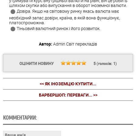
утримувати курс внутрішньої валюти на рівні, він це робить
шляхом скупки або випускання в оборот іноземної валюти.
Довіра. Якщо на світовому ринку якась валюта має
необхідний запас довіри, країна, в якій вона функціонує,
платоспроможна.
Тіньовий валютний ринок і його розвиток.
Автор:
Admin
Світ перекладів
ОЦІНИТИ НОВИНУ
5
(голосів:
1
)
<< ЯК ІНОЗЕМЦЮ КУПИТИ...
БАРБЕРШОП: ПЕРЕВАГИ... >>
КОММЕНТАРИИ: