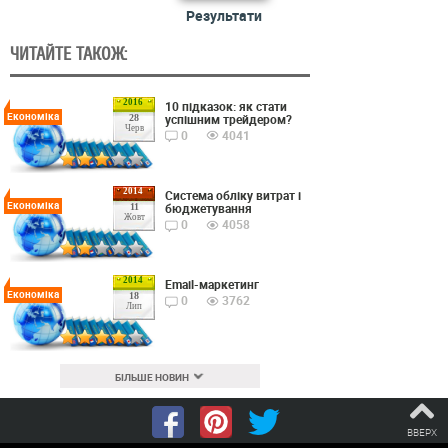
Результати
ЧИТАЙТЕ ТАКОЖ:
2016
10 підказок: як стати
Економіка
успішним трейдером?
28
Черв
0
4041
2014
Cистема обліку витрат і
Економіка
бюджетування
11
Жовт
0
4058
2014
Email-маркетинг
Економіка
18
0
3762
Лип
БІЛЬШЕ НОВИН
ВВЕРХ