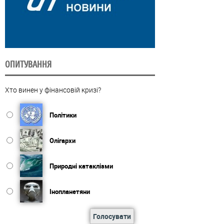
ОПИТУВАННЯ
Хто винен у фінансовій кризі?
Політики
Олігархи
Природні катаклізми
Інопланетяни
Голосувати