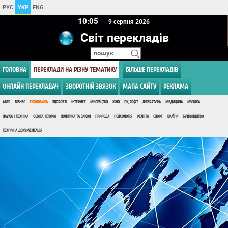
РУС
УКР
ENG
10:05
9 серпня 2026
Світ перекладів
ГОЛОВНА
ПЕРЕКЛАДИ НА РІЗНУ ТЕМАТИКУ
БІЛЬШЕ ПЕРЕКЛАДІВ
ОНЛАЙН ПЕРЕКЛАДАЧ
ЗВОРОТНІЙ ЗВЯЗОК
МАПА САЙТУ
РЕКЛАМА
АВТО
БІЗНЕС
ЕКОНОМІКА
ЗДОРОВ'Я
ІНТЕРНЕТ
МИСТЕЦТВО
КІНО
ПК, СОФТ
ЛІТЕРАТУРА
МЕДИЦИНА
МУЗИКА
НАУКА І ТЕХНІКА
ОСВІТА, ІСТОРІЯ
ПОЛІТИКА ТА ЗАКОН
ПРИРОДА
ПСИХОЛОГІЯ
РЕЛІГІЯ
СПОРТ
КРАЇНИ
БУДІВНИЦТВО
ТЕХНІЧНА ДОКУМЕНТАЦІЯ