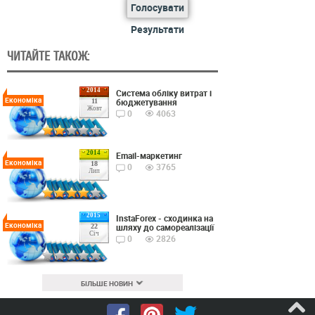
Голосувати
Результати
ЧИТАЙТЕ ТАКОЖ:
2014
Cистема обліку витрат і
Економіка
бюджетування
11
Жовт
0
4063
2014
Email-маркетинг
Економіка
18
0
3765
Лип
2015
InstaForex - сходинка на
Економіка
шляху до самореалізації
22
Січ
0
2826
БІЛЬШЕ НОВИН