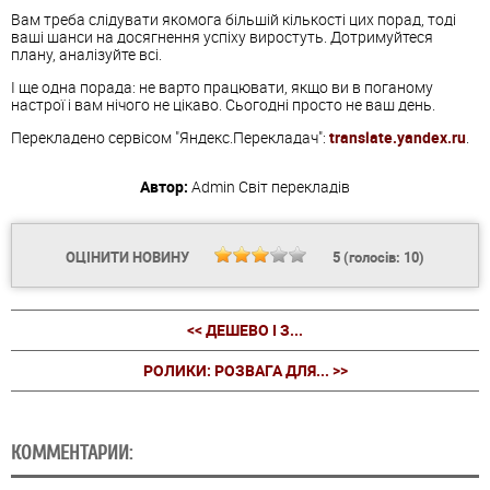
Вам треба слідувати якомога більшій кількості цих порад, тоді
ваші шанси на досягнення успіху виростуть. Дотримуйтеся
плану, аналізуйте всі.
І ще одна порада: не варто працювати, якщо ви в поганому
настрої і вам нічого не цікаво. Сьогодні просто не ваш день.
Перекладено сервісом "Яндекс.Перекладач":
translate.yandex.ru
.
Автор:
Admin
Світ перекладів
ОЦІНИТИ НОВИНУ
5
(голосів:
10
)
<< ДЕШЕВО І З...
РОЛИКИ: РОЗВАГА ДЛЯ... >>
КОММЕНТАРИИ: