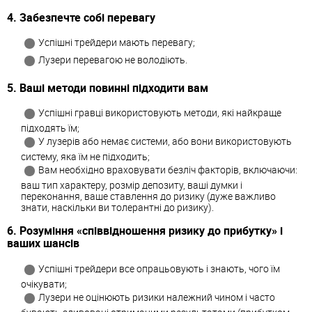
4. Забезпечте собі перевагу
Успішні трейдери мають перевагу;
Лузери перевагою не володіють.
5. Ваші методи повинні підходити вам
Успішні гравці використовують методи, які найкраще
підходять їм;
У лузерів або немає системи, або вони використовують
систему, яка їм не підходить;
Вам необхідно враховувати безліч факторів, включаючи:
ваш тип характеру, розмір депозиту, ваші думки і
переконання, ваше ставлення до ризику (дуже важливо
знати, наскільки ви толерантні до ризику).
6. Розуміння «співвідношення ризику до прибутку» і
ваших шансів
Успішні трейдери все опрацьовують і знають, чого їм
очікувати;
Лузери не оцінюють ризики належний чином і часто