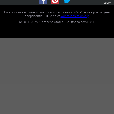
ВВЕРХ
При копіюванні статей (цілком або частинами) обов'язкове розміщення
гіперпосилання на сайт
worldtranslation.org
.
©
2011-2026
"Світ перекладів". Всі права захищені.