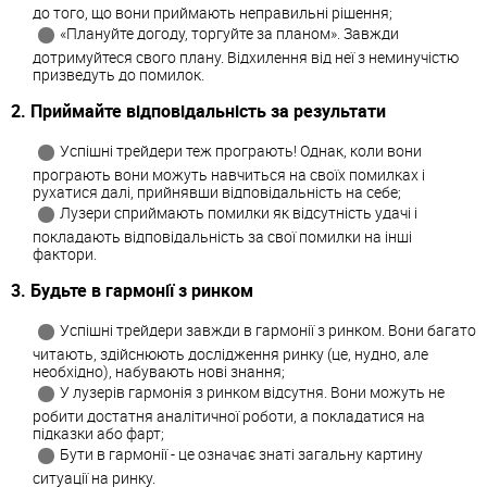
до того, що вони приймають неправильні рішення;
«Плануйте догоду, торгуйте за планом». Завжди
дотримуйтеся свого плану. Відхилення від неї з неминучістю
призведуть до помилок.
2. Приймайте відповідальність за результати
Успішні трейдери теж програють! Однак, коли вони
програють вони можуть навчиться на своїх помилках і
рухатися далі, прийнявши відповідальність на себе;
Лузери сприймають помилки як відсутність удачі і
покладають відповідальність за свої помилки на інші
фактори.
3. Будьте в гармонії з ринком
Успішні трейдери завжди в гармонії з ринком. Вони багато
читають, здійснюють дослідження ринку (це, нудно, але
необхідно), набувають нові знання;
У лузерів гармонія з ринком відсутня. Вони можуть не
робити достатня аналітичної роботи, а покладатися на
підказки або фарт;
Бути в гармонії - це означає знаті загальну картину
ситуації на ринку.