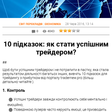
:
28 Черв 2016
, 13:14
СВІТ ПЕРЕКЛАДІВ
ЕКОНОМІКА
0
4043
10 підказок: як стати успішним
трейдером?
##
Щоб бути успішним трейдером і не потрапити в пастку, яка стала
результатом діяльності багатьох інших, вивчіть 10 підказок для
трейдингу з прибутком від порталу tradernew.pro (більш
детально читайте ).
1. Контроль
Успішні трейдери завжди контролюють себе ментально і
емоційно;
Поведінкою лузерів часто керують емоції, це призводить