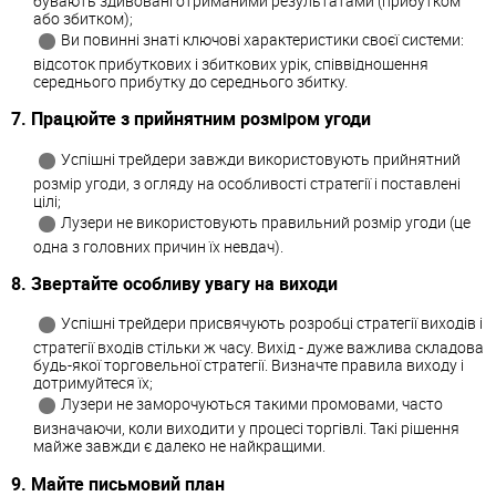
бувають здивовані отриманими результатами (прибутком
або збитком);
Ви повинні знаті ключові характеристики своєї системи:
відсоток прибуткових і збиткових урік, співвідношення
середнього прибутку до середнього збитку.
7. Працюйте з прийнятним розміром угоди
Успішні трейдери завжди використовують прийнятний
розмір угоди, з огляду на особливості стратегії і поставлені
цілі;
Лузери не використовують правильний розмір угоди (це
одна з головних причин їх невдач).
8. Звертайте особливу увагу на виходи
Успішні трейдери присвячують розробці стратегії виходів і
стратегії входів стільки ж часу. Вихід - дуже важлива складова
будь-якої торговельної стратегії. Визначте правила виходу і
дотримуйтеся їх;
Лузери не заморочуються такими промовами, часто
визначаючи, коли виходити у процесі торгівлі. Такі рішення
майже завжди є далеко не найкращими.
9. Майте письмовий план