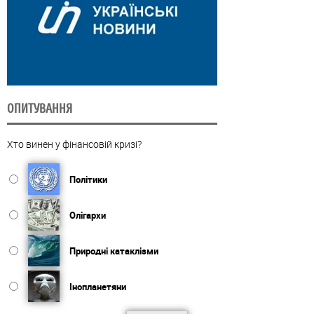
ОПИТУВАННЯ
Хто винен у фінансовій кризі?
Політики
Олігархи
Природні катаклізми
Інопланетяни