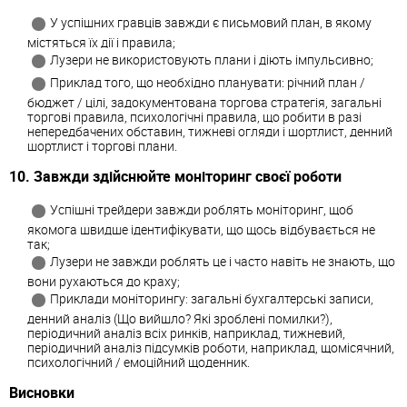
У успішних гравців завжди є письмовий план, в якому
містяться їх дії і правила;
Лузери не використовують плани і діють імпульсивно;
Приклад того, що необхідно планувати: річний план /
бюджет / цілі, задокументована торгова стратегія, загальні
торгові правила, психологічні правила, що робити в разі
непередбачених обставин, тижневі огляди і шортлист, денний
шортлист і торгові плани.
10. Завжди здійснюйте моніторинг своєї роботи
Успішні трейдери завжди роблять моніторинг, щоб
якомога швидше ідентифікувати, що щось відбувається не
так;
Лузери не завжди роблять це і часто навіть не знають, що
вони рухаються до краху;
Приклади моніторингу: загальні бухгалтерські записи,
денний аналіз (Що вийшло? Які зроблені помилки?),
періодичний аналіз всіх ринків, наприклад, тижневий,
періодичний аналіз підсумків роботи, наприклад, щомісячний,
психологічний / емоційний щоденник.
Висновки