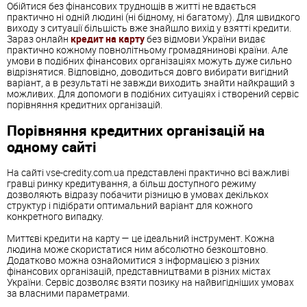
Обійтися без фінансових труднощів в житті не вдається
практично ні одній людині (ні бідному, ні багатому). Для швидкого
виходу з ситуації більшість вже знайшло вихід у взятті кредити.
Зараз онлайн
кредит на карту
без відмови України видає
практично кожному повнолітньому громадянинові країни. Але
умови в подібних фінансових організаціях можуть дуже сильно
відрізнятися. Відповідно, доводиться довго вибирати вигідний
варіант, а в результаті не завжди виходить знайти найкращий з
можливих. Для допомоги в подібних ситуаціях і створений сервіс
порівняння кредитних організацій.
Порівняння кредитних організацій на
одному сайті
На сайті vse-credity.com.ua представлені практично всі важливі
гравці ринку кредитування, а більш доступного режиму
дозволяють відразу побачити різницю в умовах декількох
структур і підібрати оптимальний варіант для кожного
конкретного випадку.
Миттєві кредити на карту — це ідеальний інструмент. Кожна
людина може скористатися ним абсолютно безкоштовно.
Додатково можна ознайомитися з інформацією з різних
фінансових організацій, представництвами в різних містах
України. Сервіс дозволяє взяти позику на найвигідніших умовах
за власними параметрами.