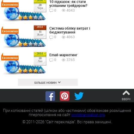
2016
10 підказок: як стати
Економіка
успішним трейдером?
28
Черв
0
4043
2014
Cистема обліку витрат і
Економіка
бюджетування
11
Жовт
0
4063
2014
Email-маркетинг
Економіка
18
0
3765
Лип
БІЛЬШЕ НОВИН
ВВЕРХ
При копіюванні статей (цілком або частинами) обов'язкове розміщення
гіперпосилання на сайт
worldtranslation.org
.
©
2011-2026
"Світ перекладів". Всі права захищені.