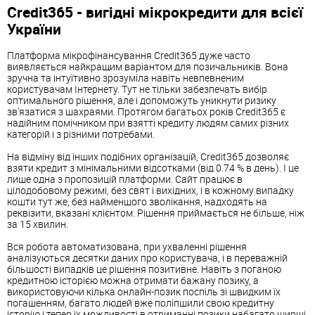
Credit365 - вигідні мікрокредити для всієї
України
Платформа мікрофінансування Credit365 дуже часто
виявляється найкращим варіантом для позичальників. Вона
зручна та інтуїтивно зрозуміла навіть невпевненим
користувачам Інтернету. Тут не тільки забезпечать вибір
оптимального рішення, але і допоможуть уникнути ризику
зв'язатися з шахраями. Протягом багатьох років Credit365 є
надійним помічником при взятті кредиту людям самих різних
категорій і з різними потребами.
На відміну від інших подібних організацій, Credit365 дозволяє
взяти кредит з мінімальними відсотками (від 0.74 % в день). І це
лише одна з пропозицій платформи. Сайт працює в
цілодобовому режимі, без свят і вихідних, і в кожному випадку
кошти тут же, без найменшого зволікання, надходять на
реквізити, вказані клієнтом. Рішення приймається не більше, ніж
за 15 хвилин.
Вся робота автоматизована, при ухваленні рішення
аналізуються десятки даних про користувача, і в переважній
більшості випадків це рішення позитивне. Навіть з поганою
кредитною історією можна отримати бажану позику, а
використовуючи кілька онлайн-позик поспіль зі швидким їх
погашенням, багато людей вже поліпшили свою кредитну
історію і тепер їх можливості в отриманні позики набагато ширші.