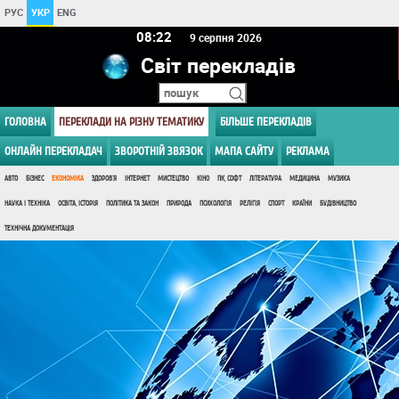
РУС
УКР
ENG
08:22
9 серпня 2026
Світ перекладів
ГОЛОВНА
ПЕРЕКЛАДИ НА РІЗНУ ТЕМАТИКУ
БІЛЬШЕ ПЕРЕКЛАДІВ
ОНЛАЙН ПЕРЕКЛАДАЧ
ЗВОРОТНІЙ ЗВЯЗОК
МАПА САЙТУ
РЕКЛАМА
АВТО
БІЗНЕС
ЕКОНОМІКА
ЗДОРОВ'Я
ІНТЕРНЕТ
МИСТЕЦТВО
КІНО
ПК, СОФТ
ЛІТЕРАТУРА
МЕДИЦИНА
МУЗИКА
НАУКА І ТЕХНІКА
ОСВІТА, ІСТОРІЯ
ПОЛІТИКА ТА ЗАКОН
ПРИРОДА
ПСИХОЛОГІЯ
РЕЛІГІЯ
СПОРТ
КРАЇНИ
БУДІВНИЦТВО
ТЕХНІЧНА ДОКУМЕНТАЦІЯ