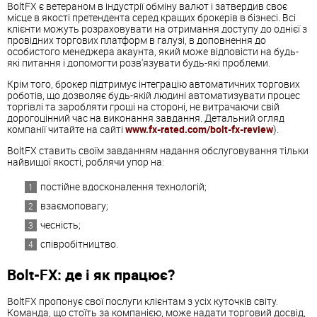
BoltFX є ветераном в індустрії обміну валют і затвердив своє
місце в якості претендента серед кращих брокерів в бізнесі. Всі
клієнти можуть розраховувати на отримання доступу до однієї з
провідних торгових платформ в галузі, в доповнення до
особистого менеджера акаунта, який може відповісти на будь-
які питання і допомогти розв'язувати будь-які проблеми.
Крім того, брокер підтримує інтеграцію автоматичних торгових
роботів, що дозволяє будь-якій людині автоматизувати процес
торгівлі та заробляти гроші на стороні, не витрачаючи свій
дорогоцінний час на виконання завдання. Детальний огляд
компанії читайте на сайті
www.fx-rated.com/bolt-fx-review
).
BoltFX ставить своїм завданням надання обслуговування тільки
найвищої якості, роблячи упор на:
постійне вдосконалення технологій;
взаємоповагу;
чесність;
співробітництво.
Bolt-FX: де і як працює?
BoltFX пропонує свої послуги клієнтам з усіх куточків світу.
Команда, що стоїть за компанією, може надати торговий досвід,