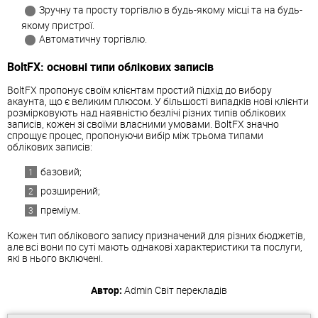
Зручну та просту торгівлю в будь-якому місці та на будь-
якому пристрої.
Автоматичну торгівлю.
BoltFX: основні типи облікових записів
BoltFX пропонує своїм клієнтам простий підхід до вибору
акаунта, що є великим плюсом. У більшості випадків нові клієнти
розмірковують над наявністю безлічі різних типів облікових
записів, кожен зі своїми власними умовами. BoltFX значно
спрощує процес, пропонуючи вибір між трьома типами
облікових записів:
базовий;
розширений;
преміум.
Кожен тип облікового запису призначений для різних бюджетів,
але всі вони по суті мають однакові характеристики та послуги,
які в нього включені.
Автор:
Admin
Світ перекладів