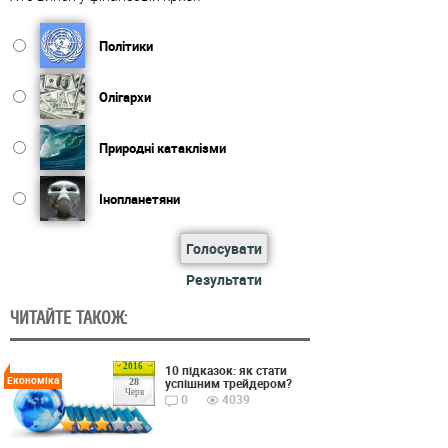
Політики
Олігархи
Природні катаклізми
Інопланетяни
Голосувати
Результати
ЧИТАЙТЕ ТАКОЖ:
2016
10 підказок: як стати
Економіка
успішним трейдером?
28
Черв
0
4039