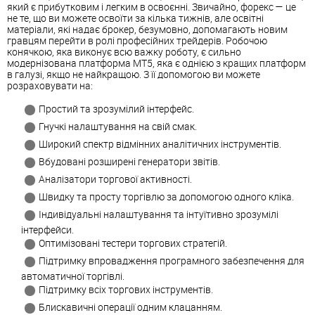
який є прибутковим і легким в освоєнні. Звичайно, форекс — це
не те, що ви можете освоїти за кілька тижнів, але освітні
матеріали, які надає брокер, безумовно, допомагають новим
гравцям перейти в ролі професійних трейдерів. Робочою
конячкою, яка виконує всю важку роботу, є сильно
модернізована платформа MT5, яка є однією з кращих платформ
в галузі, якщо не найкращою. З її допомогою ви можете
розраховувати на:
Простий та зрозумілий інтерфейс.
Гнучкі налаштування на свій смак.
Широкий спектр відмінних аналітичних інструментів.
Вбудовані розширені генератори звітів.
Аналізатори торгової активності.
Швидку та просту торгівлю за допомогою одного кліка.
Індивідуальні налаштування та інтуїтивно зрозумілі
інтерфейси.
Оптимізовані тестери торгових стратегій.
Підтримку впровадження програмного забезпечення для
автоматичної торгівлі.
Підтримку всіх торгових інструментів.
Блискавичні операції одним клацанням.