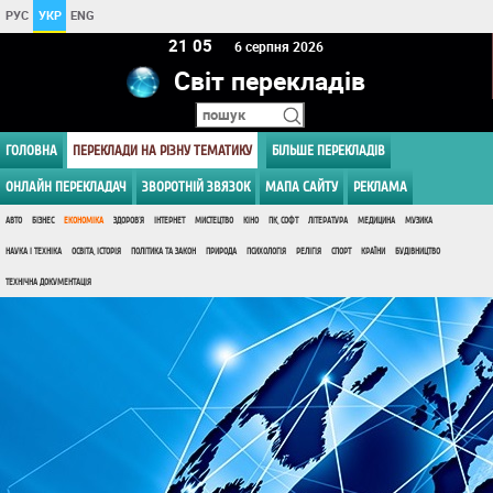
РУС
УКР
ENG
21:05
6 серпня 2026
Світ перекладів
ГОЛОВНА
ПЕРЕКЛАДИ НА РІЗНУ ТЕМАТИКУ
БІЛЬШЕ ПЕРЕКЛАДІВ
ОНЛАЙН ПЕРЕКЛАДАЧ
ЗВОРОТНІЙ ЗВЯЗОК
МАПА САЙТУ
РЕКЛАМА
АВТО
БІЗНЕС
ЕКОНОМІКА
ЗДОРОВ'Я
ІНТЕРНЕТ
МИСТЕЦТВО
КІНО
ПК, СОФТ
ЛІТЕРАТУРА
МЕДИЦИНА
МУЗИКА
НАУКА І ТЕХНІКА
ОСВІТА, ІСТОРІЯ
ПОЛІТИКА ТА ЗАКОН
ПРИРОДА
ПСИХОЛОГІЯ
РЕЛІГІЯ
СПОРТ
КРАЇНИ
БУДІВНИЦТВО
ТЕХНІЧНА ДОКУМЕНТАЦІЯ