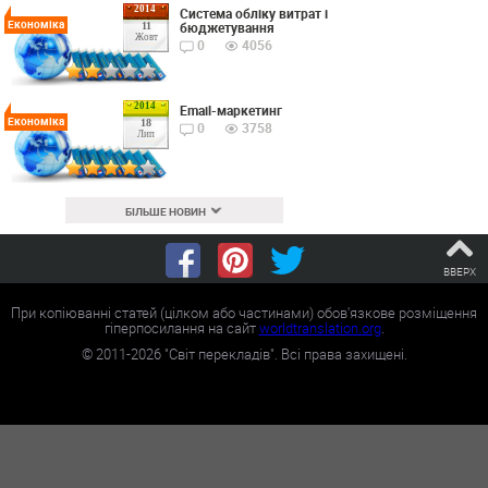
2014
Cистема обліку витрат і
Економіка
бюджетування
11
Жовт
0
4056
2014
Email-маркетинг
Економіка
18
0
3758
Лип
БІЛЬШЕ НОВИН
ВВЕРХ
При копіюванні статей (цілком або частинами) обов'язкове розміщення
гіперпосилання на сайт
worldtranslation.org
.
©
2011-2026
"Світ перекладів". Всі права захищені.