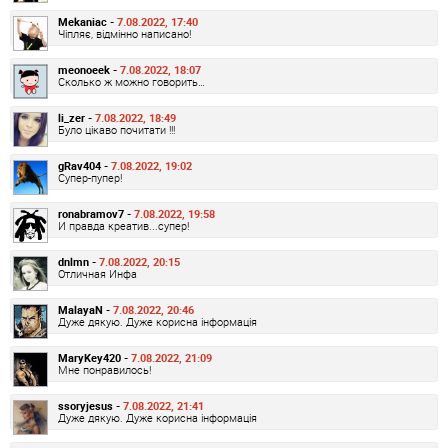
Mekaniac -
7.08.2022, 17:40
Чіпляє, відмінно написано!
meonoeek -
7.08.2022, 18:07
Сколько ж можно говорить…
li_zer -
7.08.2022, 18:49
Було цікаво почитати !!!
gRav404 -
7.08.2022, 19:02
Супер-пупер!
ronabramov7 -
7.08.2022, 19:58
И правда креатив...супер!
dnlmn -
7.08.2022, 20:15
Отличная Инфа
MalayaN -
7.08.2022, 20:46
Дуже дякую. Дуже корисна інформація
MaryKey420 -
7.08.2022, 21:09
Мне понравилось!
ssoryjesus -
7.08.2022, 21:41
Дуже дякую. Дуже корисна інформація