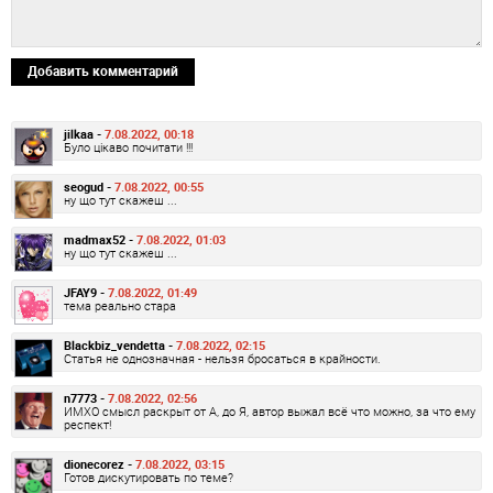
Добавить комментарий
jilkaa -
7.08.2022, 00:18
Було цікаво почитати !!!
seogud -
7.08.2022, 00:55
ну що тут скажеш ...
madmax52 -
7.08.2022, 01:03
ну що тут скажеш ...
JFAY9 -
7.08.2022, 01:49
тема реально стара
Blackbiz_vendetta -
7.08.2022, 02:15
Статья не однозначная - нельзя бросаться в крайности.
n7773 -
7.08.2022, 02:56
ИМХО смысл раскрыт от А, до Я, автор выжал всё что можно, за что ему
респект!
dionecorez -
7.08.2022, 03:15
Готов дискутировать по теме?