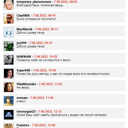
temporary_phenomenon -
7.08.2022, 08:05
Благодарствую, полезная вещь.
ClayRMX -
7.08.2022, 08:47
Было интересно почитать!!!
MacMarrik -
7.08.2022, 09:11
Дійсно цікава тема.
jmj999 -
7.08.2022, 09:57
Дійсно цікава тема.
RAWWAW -
7.08.2022, 10:03
Позволю себе не согласится с вами
Super048 -
7.08.2022, 10:54
Пожал бы руку автору, и дал по морде всем его ненавистникам.
VladAlexenko -
7.08.2022, 11:02
Не верю.
seesaw -
7.08.2022, 11:46
класс!
tommygun23 -
7.08.2022, 12:15
Може Ваш сайт навіть підніметься у видачі за такий матеріал.
Fraintize -
7.08.2022, 12:40