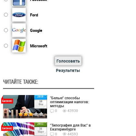
Ford
Google
Microsoft
Голосовать
Результаты
ЧИТАЙТЕ ТАКЖЕ:
2018
"Белые" способы
Бизнес
оптимизации налогов:
10
Фев
методы
0
43930
2015
"Типография для Вас" в
Бизнес
Екатеринбурге
31
Март
0
44593