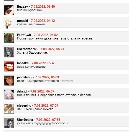
Buzzzy -
7.08.2022, 03:40
вне конкуренции
megaki -
7.08.2022, 04:12
краще і не скажеш
FjJhfGwb -
7.08.2022, 04:52
После прочтения даже мне тема стала интересна.
Username745 -
7.08.2022, 05:14
Ух ты :) Здорово как!
lohadka -
7.08.2022, 05:45
поза конкуренцією
johnylal95 -
7.08.2022, 06:09
отличный пример стоящего контента
Arksidi -
7.08.2022, 06:57
Всем привет. Понравился пост, ставлю 5 баллов.
sleeeping -
7.08.2022, 07:09
Хм… Очень даже ничего.
UberDealer -
7.08.2022, 07:55
ух ты как крууууууууууутооооооо))