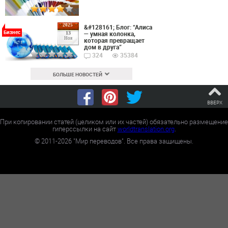
2025
&#128161; Блог: “Алиса
Бизнес
— умная колонка,
13
Ноя
которая превращает
дом в друга”
324
35384
БОЛЬШЕ НОВОСТЕЙ
ВВЕРХ
При копировании статей (целиком или их частей) обязательно размещение
гиперссылки на сайт
worldtranslation.org
.
©
2011-2026
"Мир переводов". Все права защищены.