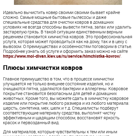
Идеально вычистить ковер своими своими бывает крайне
сложно. Самые мощные бытовые пылесосы и даже
специальные средства для очистки ковров в домашних
условиях не всегда способны вывести пятна, запах или удалить
застарелую грязь. В такой ситуации единственным верным
решением становится химчистка ковров. Это профессиональная
услуга, которая может проводиться как на дому, так и в цеху с
вывозом. О преимуществах и особенностям поговорим в статье.
Подробнее узнать об услуге и оформить заказ можно на сайте
https://www.moi-divan.kiev.ua/ru/service/himchistka-kovrov/
.
Плюсы химчистки ковров
Главное преимущество в том, что в процессе химчистки
улучшается не только внешнее состояние изделия, но и
очищаются пятна, удаляются бактерии и аллергены. Ковровое
покрытие становится безопасным для детей и домашних
животных. Кроме того, вы можете сдать в химчистку ковровое
изделие или покрытие любого размера и из любого материала:
шерсть, синтетика, мех, шелк и т.д. Специалисты подберут
соответствующие материалу средства, выполнят чистку
эффективным и щадящим способом, восстановят яркость
красок и первозданный вид.
Для материалов, которые чувствительны к тем или иным