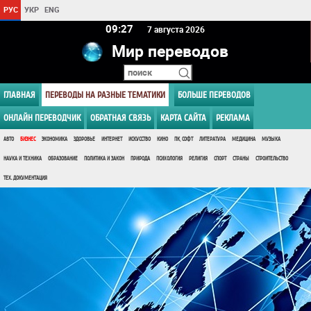
РУС
УКР
ENG
09 27
7 августа 2026
Мир переводов
ГЛАВНАЯ
ПЕРЕВОДЫ НА РАЗНЫЕ ТЕМАТИКИ
БОЛЬШЕ ПЕРЕВОДОВ
ОНЛАЙН ПЕРЕВОДЧИК
ОБРАТНАЯ СВЯЗЬ
КАРТА САЙТА
РЕКЛАМА
АВТО
БИЗНЕС
ЭКОНОМИКА
ЗДОРОВЬЕ
ИНТЕРНЕТ
ИСКУССТВО
КИНО
ПК, СОФТ
ЛИТЕРАТУРА
МЕДИЦИНА
МУЗЫКА
НАУКА И ТЕХНИКА
ОБРАЗОВАНИЕ
ПОЛИТИКА И ЗАКОН
ПРИРОДА
ПСИХОЛОГИЯ
РЕЛИГИЯ
СПОРТ
СТРАНЫ
СТРОИТЕЛЬСТВО
ТЕХ. ДОКУМЕНТАЦИЯ