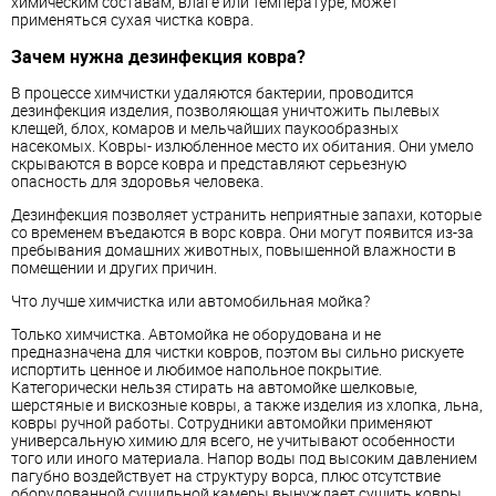
химическим составам, влаге или температуре, может
применяться сухая чистка ковра.
Зачем нужна дезинфекция ковра?
В процессе химчистки удаляются бактерии, проводится
дезинфекция изделия, позволяющая уничтожить пылевых
клещей, блох, комаров и мельчайших паукообразных
насекомых. Ковры- излюбленное место их обитания. Они умело
скрываются в ворсе ковра и представляют серьезную
опасность для здоровья человека.
Дезинфекция позволяет устранить неприятные запахи, которые
со временем въедаются в ворс ковра. Они могут появится из-за
пребывания домашних животных, повышенной влажности в
помещении и других причин.
Что лучше химчистка или автомобильная мойка?
Только химчистка. Автомойка не оборудована и не
предназначена для чистки ковров, поэтом вы сильно рискуете
испортить ценное и любимое напольное покрытие.
Категорически нельзя стирать на автомойке шелковые,
шерстяные и вискозные ковры, а также изделия из хлопка, льна,
ковры ручной работы. Сотрудники автомойки применяют
универсальную химию для всего, не учитывают особенности
того или иного материала. Напор воды под высоким давлением
пагубно воздействует на структуру ворса, плюс отсутствие
оборудованной сушильной камеры вынуждает сушить ковры