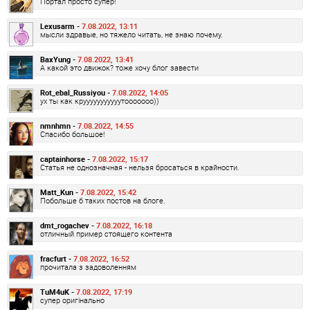
Портал просто супер!
Lexusarm -
7.08.2022, 13:11
мысли здравые, но тяжело читать, не знаю почему.
BaxYung -
7.08.2022, 13:41
А какой это движок? тоже хочу блог завести
Rot_ebal_Russiyou -
7.08.2022, 14:05
ух ты как крууууууууууутооооооо))
nmnhmn -
7.08.2022, 14:55
Спасибо большое!
captainhorse -
7.08.2022, 15:17
Статья не однозначная - нельзя бросаться в крайности.
Matt_Kun -
7.08.2022, 15:42
Побольше б таких постов на блоге.
dmt_rogachev -
7.08.2022, 16:18
отличный пример стоящего контента
fracfurt -
7.08.2022, 16:52
прочитала з задоволенням
TuM4uK -
7.08.2022, 17:19
супер оригінально