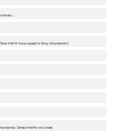
ткликам ….
Така стаття тільки додасть йому популярності.
пулярною. Запам'ятайте мої слова.