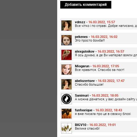
Добавить комментарий
vdmzz -
16.03.2022, 15:57
Все чітко і по справі. Добре написано, 
pekenes -
16.03.2022, 16:02
Это просто бомба!!!
alexgutnikov -
16.03.2022, 16:57
Я ось думаю, а де Ви матеріал взяли дл
Miogarun -
16.03.2022, 17:05
Все нравится. Спасибо за пост!
abelozertsev -
16.03.2022, 17:47
Спасибо большое!
Sanimuri -
16.03.2022, 18:05
А можна дізнатися, у вас дизайн сайту 
funfoorique -
16.03.2022, 18:43
я вже писала про це в своєму блозі
BIGV10 -
16.03.2022, 19:01
Велике спасибі!