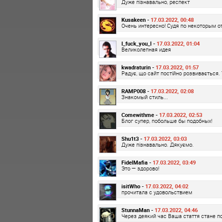
Дуже пізнавально, респект
Kusakeen -
17.03.2022, 00:48
Очень интересно! Судя по некоторым о
I_fuck_you_l -
17.03.2022, 01:04
Великолепная идея
kwadraturin -
17.03.2022, 01:57
Радує, що сайт постійно розвивається. 
RAMP008 -
17.03.2022, 02:08
Знакомый стиль...
Comewithme -
17.03.2022, 02:53
Блог супер, побольше бы подобных!
Shu1t3 -
17.03.2022, 03:03
Дуже пізнавально. Дякуємо.
FidelMafia -
17.03.2022, 03:49
Это — здорово!
isitWho -
17.03.2022, 04:02
прочитала с удовольствием
StunnaMan -
17.03.2022, 04:46
Через деякий час Ваша стаття стане по