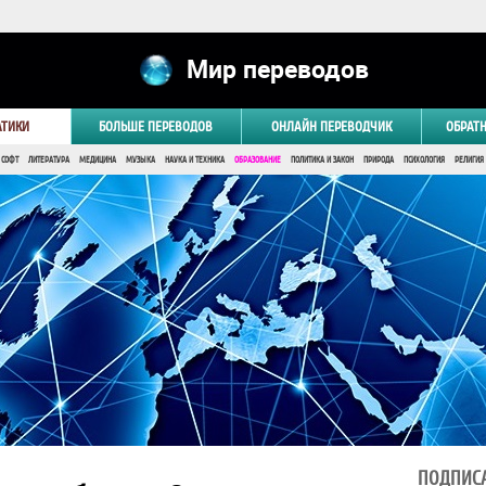
Мир переводов
АТИКИ
БОЛЬШЕ ПЕРЕВОДОВ
ОНЛАЙН ПЕРЕВОДЧИК
ОБРАТ
 СОФТ
ЛИТЕРАТУРА
МЕДИЦИНА
МУЗЫКА
НАУКА И ТЕХНИКА
ОБРАЗОВАНИЕ
ПОЛИТИКА И ЗАКОН
ПРИРОДА
ПСИХОЛОГИЯ
РЕЛИГИЯ
ПОДПИСА