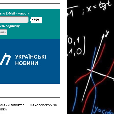
 по E-Mail - новости
4699
ить подписку
самым влиятельным человеком за
рию?