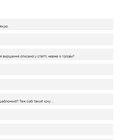
дякую.
я вирішення описаної у статті, невже з голови?
шаблонний? Теж собі такий хочу ...