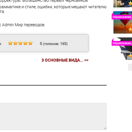
корректуры. Большинство первых черновиков
рамматике и стиле, ошибки, которые мешают читателю
та.
Образование,
:
Admin
Мир переводов
Ь
5
(голосов:
165
)
Образование,
3 ОСНОВНЫЕ ВИДА... >>