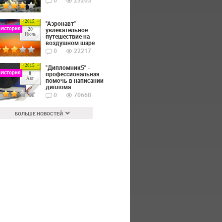
0
23203
2015
"Аэронавт" -
 История
увлекательное
20
Июль
путешествие на
воздушном шаре
0
22217
2015
"Дипломник5" -
 История
профессиональная
8
Авг
помочь в написании
диплома
0
70668
БОЛЬШЕ НОВОСТЕЙ