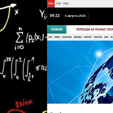
РУС
УКР
ENG
09 22
6 августа 2026
ГЛАВНАЯ
ПЕРЕВОДЫ НА РАЗНЫЕ ТЕМ
АВТО
БИЗНЕС
ЭКОНОМИКА
ЗДОРОВЬЕ
ИНТЕРНЕТ
ИСКУССТВО
КИНО
ПК,