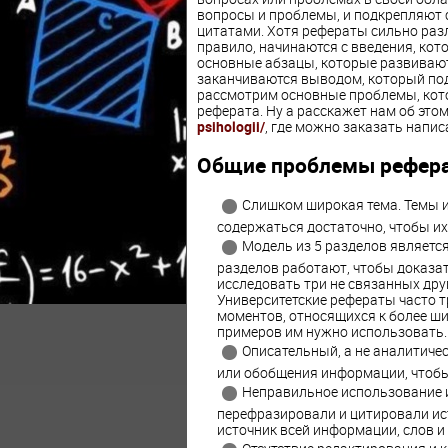
вопросы и проблемы, и подкрепляют 
цитатами. Хотя рефераты сильно разл
правило, начинаются с введения, кото
основные абзацы, которые развивают
заканчиваются выводом, который под
рассмотрим основные проблемы, кото
реферата. Ну а расскажет нам об это
psihologii/
, где можно заказать напис
Общие проблемы рефера
Слишком широкая тема. Темы 
содержаться достаточно, чтобы их
Модель из 5 разделов являетс
разделов работают, чтобы доказат
исследовать три не связанных друг
Университетские рефераты часто т
моментов, относящихся к более ши
примеров им нужно использовать.
Описательный, а не аналитиче
или обобщения информации, чтобы
Неправильное использование и
перефразировали и цитировали ис
источник всей информации, слов и 