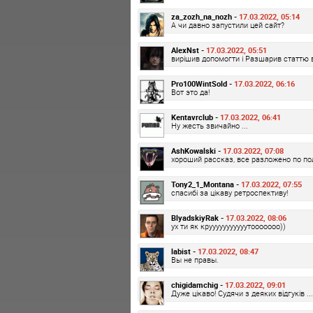
za_zozh_na_nozh -
17.03.2022, 05:14
А чи давно запустили цей сайт?
AlexNst -
17.03.2022, 05:51
вирішив допомогти і Разшарив статтю 
Pro100WintSold -
17.03.2022, 06:16
Вот это да!
Kentavrclub -
17.03.2022, 06:41
Ну жесть звичайно ...
AshKowalski -
17.03.2022, 07:08
хороший рассказ, все разложено по п
Tony2_1_Montana -
17.03.2022, 07:55
спасибі за цікаву ретроспективу!
BlyadskiyRak -
17.03.2022, 08:06
ух ти як крууууууууууутооооооо))
labist -
17.03.2022, 08:47
Вы не правы.
chigidamchig -
17.03.2022, 09:01
Дуже цікаво! Судячи з деяких відгуків ...