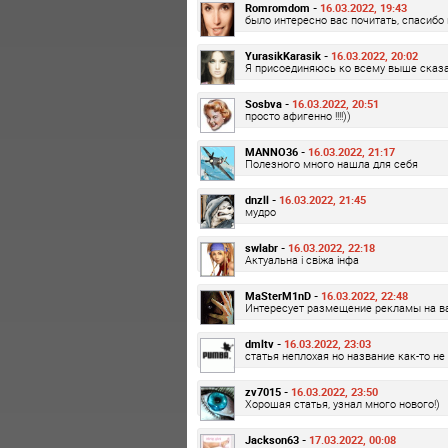
Romromdom -
16.03.2022, 19:43
было интересно вас почитать, спасибо 
YurasikKarasik -
16.03.2022, 20:02
Я присоединяюсь ко всему выше сказа
Sosbva -
16.03.2022, 20:51
просто афигенно !!!!))
MANNO36 -
16.03.2022, 21:17
Полезного много нашла для себя
dnzll -
16.03.2022, 21:45
мудро
swlabr -
16.03.2022, 22:18
Актуальна і свіжа інфа
MaSterM1nD -
16.03.2022, 22:48
Интересует размещение рекламы на в
dmltv -
16.03.2022, 23:03
статья неплохая но название как-то не
zv7015 -
16.03.2022, 23:50
Хорошая статья, узнал много нового!)
Jackson63 -
17.03.2022, 00:08