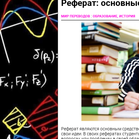
Реферат: основны
:
МИР ПЕРЕВОДОВ
ОБРАЗОВАНИЕ, ИСТОРИЯ
Реферат являются основным средство
свои идеи. В своих рефератах студен
вопросах или проблемах в своей обла