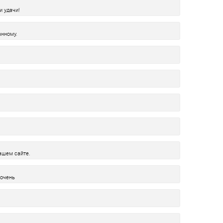
и удачи!
нному.
ашем сайте.
 очень