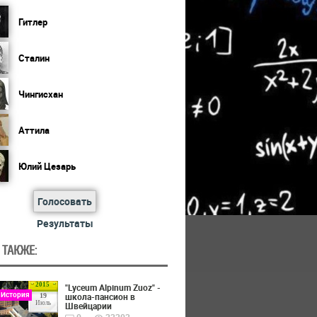
Гитлер
Сталин
Чингисхан
Аттила
Юлий Цезарь
Голосовать
Результаты
 ТАКЖЕ:
2015
"Lyceum Alpinum Zuoz" -
 История
школа-пансион в
19
Июль
Швейцарии