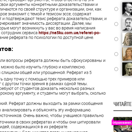
свои аргументы конкретными доказательствами и
ичаются по своей структуре и организации, они, как
рое знакомит с темой и тезисом эссе, содержат
 и подтверждают тезис реферата доказательствами, и
черкивает значимость диссертации. Далее, мы
рые могут возникнуть у вас во время написания
м сотрудник сервиса
https://na5ku.com.ua/referat-po-
ание реферата по психологии по доступной цене.
тов:
или вопросы реферата должны быть сфокусированы и
 можно было изучить глубоко и комплексно.
я слишком общей или упрощенной. Реферат из 5
ь одну точку с помощью трех примеров или
 с другом точки зрения в рамках одной темы.
ребуют от студентов доказать несколько разных
рокому аргументу, и студенты могут выбрать, сколько
ский. Реферат должны выходить за рамки сообщения
ЧИТАЙТЕ
 анализировать и объяснять эту информацию.
сточников. Очень важно, чтобы учащиеся правильно
точники в своих рефератах и чтобы они цитировали
Образование,
идей, содержащихся в их реферате.