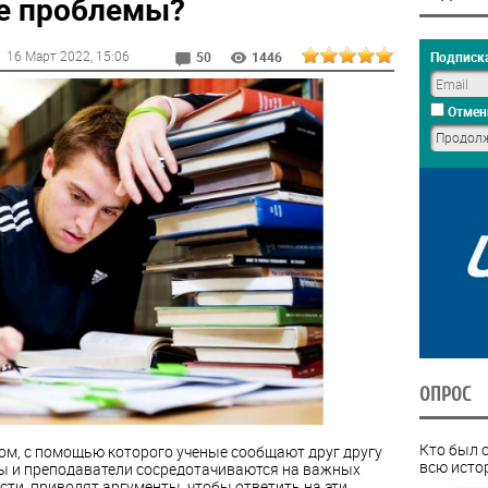
е проблемы?
16 Март 2022
, 15:06
Подписка
50
1446
Отмен
ОПРОС
Кто был 
м, с помощью которого ученые сообщают друг другу
всю исто
ты и преподаватели сосредотачиваются на важных
сти, приводят аргументы, чтобы ответить на эти