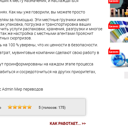
ших к месту назначения, и наслаждаться
Бизнес
нях. Как мы уже говорили, вы можете просто
елям за помощью. Эти местные грузчики имеют
как упаковка, погрузка и транспортировка ваших
Бизнес
чить услуги распаковки, хранения, разгрузки и многое
 так же настройка с местными агентами прояснит
ятных сюрпризов.
 на 100 % уверены, что их ценности в безопасности.
затрат, мувинговые компании сделают свою работу в
Бизнес
ут проинформированы на каждом этапе процесса
абиться и сосредоточиться на других приоритетах,
:
Admin
Мир переводов
Ь
5
(голосов:
175
)
КАК РАБОТАЕТ... >>