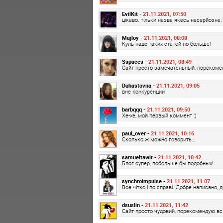
EvilKit -
21.11.2021, 07:50
цікаво. тільки назва якесь несерйозне.
Majloy -
21.11.2021, 08:08
Куль надо таких статей по-больше!
Sspaces -
21.11.2021, 08:49
Сайт просто замечательный, пореком
Duhastovna -
21.11.2021, 09:05
вне конкуренции
barbqqq -
21.11.2021, 09:50
Хе-хе, мой первый коммент :)
paul_over -
21.11.2021, 10:16
Сколько ж можно говорить…
samueltawit -
21.11.2021, 10:42
Блог супер, побольше бы подобных!
synchroimpulse -
21.11.2021, 11:07
Все чітко і по справі. Добре написано, 
dsuslin -
21.11.2021, 11:42
Сайт просто чудовий, порекомендую вс