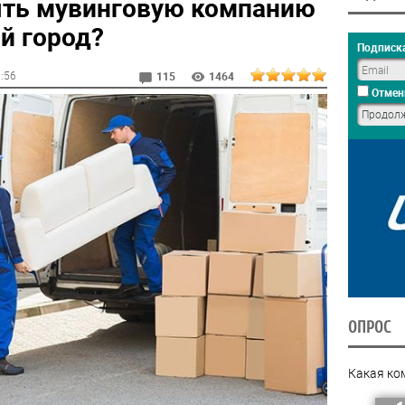
ять мувинговую компанию
й город?
Подписка
0:56
115
1464
Отмен
ОПРОС
Какая ко