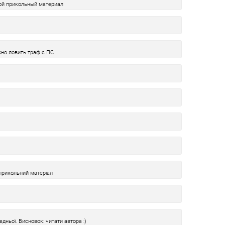
кой прикольный материал
жно ловить траф с ПС
 прикольний матеріал
дньої. Висновок: читати автора :)