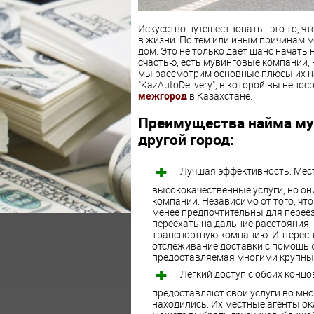
Искусство путешествовать - это то, ч
в жизни. По тем или иным причинам 
дом. Это не только дает шанс начать 
счастью, есть мувинговые компании, 
мы рассмотрим основные плюсы их на
"KazAutoDelivery", в которой вы непо
межгород
в Казахстане.
Преимущества найма мув
другой город:
Лучшая эффективность. Мес
высококачественные услуги, но он
компании. Независимо от того, что
менее предпочтительны для переез
переехать на дальние расстояния,
транспортную компанию. Интересн
отслеживание доставки с помощью
предоставляемая многими крупны
Легкий доступ с обоих конц
предоставляют свои услуги во мно
находились. Их местные агенты о