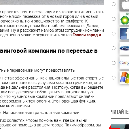
то нравится почти всем людям и что они хотят испытать
многие люди переезжают в новый город или в новый
новую жизнь, но и расширяет зону комфорта. К
которые помогут вам без проблем переехать. Далее,
йма. Ну а расскажет нам об этом сотрудник компании
средственно можете осуществить заказ
Газели город и
инговой компании по переезде в
тные перевозчики могут предоставлять
и не так эффективны, как национальные транспортные
 вам так нравится с услугами местных грузчиков, они
да на дальние расстояния. Поэтому, когда вы решаете
 вам всегда следует обращаться в национальную
о, что мувинговые компании предлагают онлайн-
 современных технологий. Это новейшая функция,
ми компаниями.
ЧИТАЙТЕ
ов. Национальные транспортные компании
гих областях, чтобы помочь вам, где бы вы ни
казывают помощь в вашем городе. Таким образом, вы