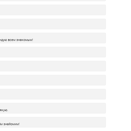
ендую всем знакомым!
дякую.
ім знайомим!