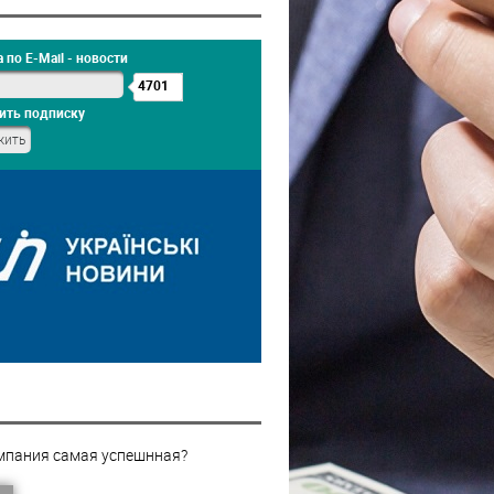
 по E-Mail - новости
4701
ить подписку
мпания самая успешнная?