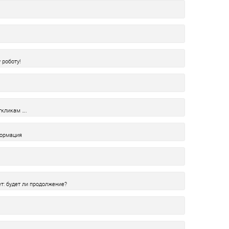
 роботу!
ткликам ….
формация
т: будет ли продолжение?