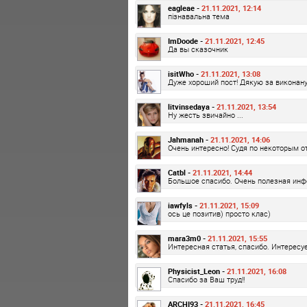
eagleae -
21.11.2021, 12:14
пізнавальна тема
ImDoode -
21.11.2021, 12:45
Да вы сказочник
isitWho -
21.11.2021, 13:08
Дуже хороший пост! Дякую за виконану
litvinsedaya -
21.11.2021, 13:54
Ну жесть звичайно ...
Jahmanah -
21.11.2021, 14:06
Очень интересно! Судя по некоторым о
Catbl -
21.11.2021, 14:44
Большое спасибо. Очень полезная ин
iawfyls -
21.11.2021, 15:09
ось це позитив) просто клас)
mara3m0 -
21.11.2021, 15:55
Интересная статья, спасибо. Интересуе
Physicist_Leon -
21.11.2021, 16:08
Спасибо за Ваш труд!!
ARCHI93 -
21.11.2021, 16:45