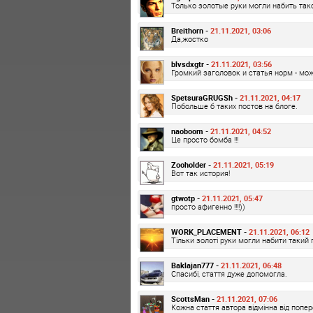
Только золотые руки могли набить та
Breithorn -
21.11.2021, 03:06
Да,жостко
blvsdxgtr -
21.11.2021, 03:56
Громкий заголовок и статья норм - мо
SpetsuraGRUGSh -
21.11.2021, 04:17
Побольше б таких постов на блоге.
naoboom -
21.11.2021, 04:52
Це просто бомба !!!
Zooholder -
21.11.2021, 05:19
Вот так история!
gtwotp -
21.11.2021, 05:47
просто афигенно !!!!))
WORK_PLACEMENT -
21.11.2021, 06:12
Тільки золоті руки могли набити такий
Baklajan777 -
21.11.2021, 06:48
Спасибі, стаття дуже допомогла.
ScottsMan -
21.11.2021, 07:06
Кожна стаття автора відмінна від попере