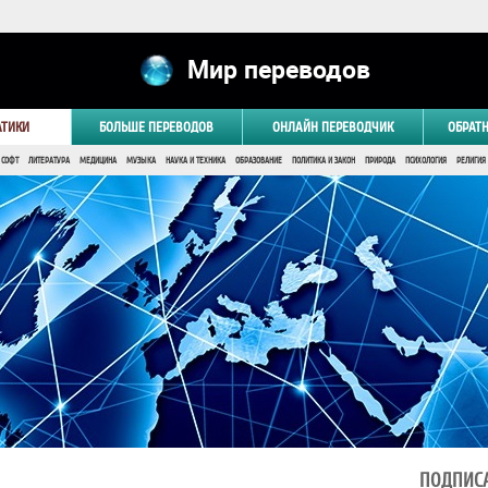
Мир переводов
АТИКИ
БОЛЬШЕ ПЕРЕВОДОВ
ОНЛАЙН ПЕРЕВОДЧИК
ОБРАТ
 СОФТ
ЛИТЕРАТУРА
МЕДИЦИНА
МУЗЫКА
НАУКА И ТЕХНИКА
ОБРАЗОВАНИЕ
ПОЛИТИКА И ЗАКОН
ПРИРОДА
ПСИХОЛОГИЯ
РЕЛИГИЯ
ПОДПИСА