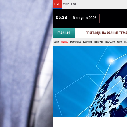
РУС
УКР
ENG
05:33
8 августа 2026
ГЛАВНАЯ
ПЕРЕВОДЫ НА РАЗНЫЕ ТЕМ
АВТО
БИЗНЕС
ЭКОНОМИКА
ЗДОРОВЬЕ
ИНТЕРНЕТ
ИСКУССТВО
КИНО
ПК,