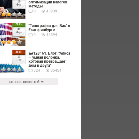
оптимизации налогов:
10
Фев
методы
0
43939
2015
"Типография для Вас" в
Екатеринбурге
31
Март
0
44594
2025
&#128161; Блог: “Алиса
— умная колонка,
13
Ноя
которая превращает
дом в друга”
324
35454
БОЛЬШЕ НОВОСТЕЙ