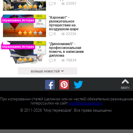
0
23207
2015
"Аэронавт" -
Образование, История
увлекательное
20
Июль
путешествие на
воздушном шаре
0
22226
2015
"Дипломник5" -
Образование, История
профессиональная
8
Авг
помочь в написании
диплома
0
70834
БОЛЬШЕ НОВОСТЕЙ
ВВЕРХ
При копировании статей (целиком или их частей) обязательно размещение
гиперссылки на сайт
worldtranslation.org
.
©
2011-2026
"Мир переводов". Все права защищены.