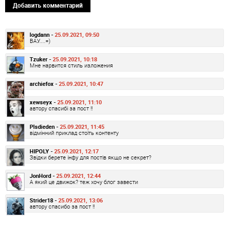
Добавить комментарий
logdann -
25.09.2021, 09:50
ВАУ....=)
Tzuker -
25.09.2021, 10:18
Мне нарвится стиль изложения
archiefox -
25.09.2021, 10:47
xewseyx -
25.09.2021, 11:10
автору спасибі за пост !!
Plsdieden -
25.09.2021, 11:45
відмінний приклад стоїть контенту
HIPOLY -
25.09.2021, 12:17
Звідки берете інфу для постів якщо не секрет?
JonHord -
25.09.2021, 12:44
А який це движок? теж хочу блог завести
Strider18 -
25.09.2021, 13:06
автору спасибо за пост !!