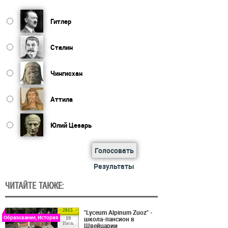
Гитлер
Сталин
Чингисхан
Аттила
Юлий Цезарь
Голосовать
Результаты
ЧИТАЙТЕ ТАКЖЕ:
2015
"Lyceum Alpinum Zuoz" -
Образование, История
школа-пансион в
19
Июль
Швейцарии