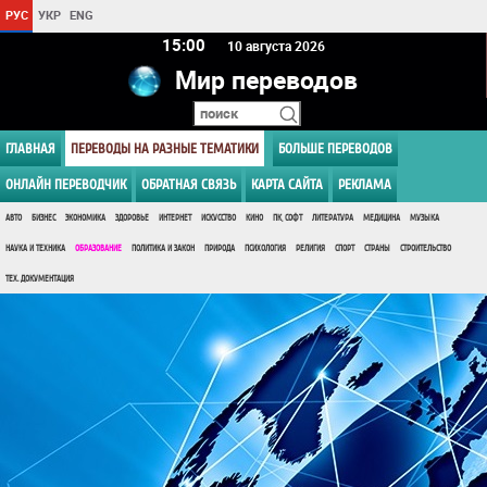
РУС
УКР
ENG
15:00
10 августа 2026
Мир переводов
ГЛАВНАЯ
ПЕРЕВОДЫ НА РАЗНЫЕ ТЕМАТИКИ
БОЛЬШЕ ПЕРЕВОДОВ
ОНЛАЙН ПЕРЕВОДЧИК
ОБРАТНАЯ СВЯЗЬ
КАРТА САЙТА
РЕКЛАМА
АВТО
БИЗНЕС
ЭКОНОМИКА
ЗДОРОВЬЕ
ИНТЕРНЕТ
ИСКУССТВО
КИНО
ПК, СОФТ
ЛИТЕРАТУРА
МЕДИЦИНА
МУЗЫКА
НАУКА И ТЕХНИКА
ОБРАЗОВАНИЕ
ПОЛИТИКА И ЗАКОН
ПРИРОДА
ПСИХОЛОГИЯ
РЕЛИГИЯ
СПОРТ
СТРАНЫ
СТРОИТЕЛЬСТВО
ТЕХ. ДОКУМЕНТАЦИЯ