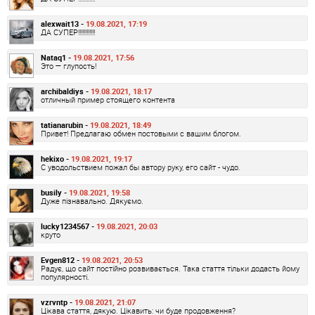
alexwait13 -
19.08.2021, 17:19
ДА СУПЕР!!!!!!!!!!!!
Nataq1 -
19.08.2021, 17:56
Это — глупость!
archibaldiys -
19.08.2021, 18:17
отличный пример стоящего контента
tatianarubin -
19.08.2021, 18:49
Привет! Предлагаю обмен постовыми с вашим блогом.
hekixo -
19.08.2021, 19:17
С уводольствием пожал бы автору руку, его сайт - чудо.
busily -
19.08.2021, 19:58
Дуже пізнавально. Дякуємо.
lucky1234567 -
19.08.2021, 20:03
круто
Evgen812 -
19.08.2021, 20:53
Радує, що сайт постійно розвивається. Така стаття тільки додасть йому
популярності.
vzrvntp -
19.08.2021, 21:07
Цікава стаття, дякую. Цікавить: чи буде продовження?