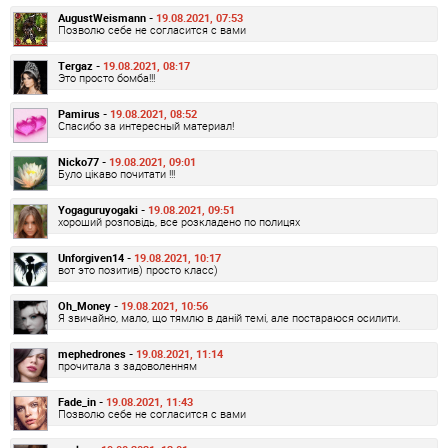
AugustWeismann -
19.08.2021, 07:53
Позволю себе не согласится с вами
Tergaz -
19.08.2021, 08:17
Это просто бомба!!!
Pamirus -
19.08.2021, 08:52
Спасибо за интересный материал!
Nicko77 -
19.08.2021, 09:01
Було цікаво почитати !!!
Yogaguruyogaki -
19.08.2021, 09:51
хороший розповідь, все розкладено по полицях
Unforgiven14 -
19.08.2021, 10:17
вот это позитив) просто класс)
Oh_Money -
19.08.2021, 10:56
Я звичайно, мало, що тямлю в даній темі, але постараюся осилити.
mephedrones -
19.08.2021, 11:14
прочитала з задоволенням
Fade_in -
19.08.2021, 11:43
Позволю себе не согласится с вами