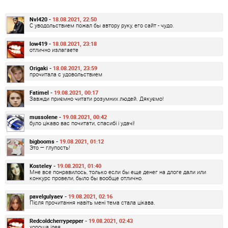
Nvl420 -
18.08.2021, 22:50
С уводольствием пожал бы автору руку, его сайт - чудо.
low419 -
18.08.2021, 23:18
отлично излагаете
Origaki -
18.08.2021, 23:59
прочитала с удовольствием
Fatimel -
19.08.2021, 00:17
Завжди приємно читати розумних людей. Дякуємо!
mussolene -
19.08.2021, 00:42
було цікаво вас почитати, спасибі і удачі!
bigbooms -
19.08.2021, 01:12
Это — глупость!
Kosteley -
19.08.2021, 01:40
Мне все понравилось, только если бы еще денег на длоге дали или
конкурс провели, было бы вообще отлично.
pavelgulyaev -
19.08.2021, 02:16
Після прочитання навіть мені тема стала цікава.
Redcoldcherrypepper -
19.08.2021, 02:43
хороша ідея.