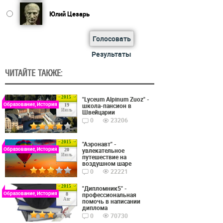
Юлий Цезарь
Голосовать
Результаты
ЧИТАЙТЕ ТАКЖЕ:
2015
"Lyceum Alpinum Zuoz" -
Образование, История
школа-пансион в
19
Июль
Швейцарии
0
23206
2015
"Аэронавт" -
Образование, История
увлекательное
20
Июль
путешествие на
воздушном шаре
0
22221
2015
"Дипломник5" -
Образование, История
профессиональная
8
Авг
помочь в написании
диплома
0
70730