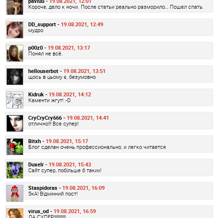
pavluu -
19.08.2021, 12:01
Короче, дело к ночи. После статьи реально разморило… Пошел спать.
DD_support -
19.08.2021, 12:49
мудро
p00z0 -
19.08.2021, 13:17
Понял не всё.
hellouserbot -
19.08.2021, 13:51
щось в цьому є, безумовно
Kidruk -
19.08.2021, 14:12
Каменти жгут! :-D
CryCryCry666 -
19.08.2021, 14:41
отлично!!! Все супер!
Bitxh -
19.08.2021, 15:17
Блог сделан очень профессионально, и легко читается
Duxelr -
19.08.2021, 15:43
Сайт супер, побільше б таких!
Staspidoras -
19.08.2021, 16:09
5кА! Відмінний пост!
virus_od -
19.08.2021, 16:59
ДА СУПЕР!!!!!!!!!!!!