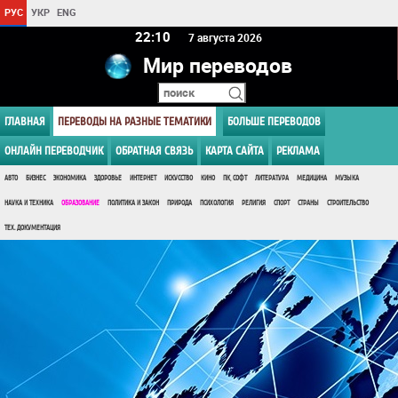
РУС
УКР
ENG
22 10
7 августа 2026
Мир переводов
ГЛАВНАЯ
ПЕРЕВОДЫ НА РАЗНЫЕ ТЕМАТИКИ
БОЛЬШЕ ПЕРЕВОДОВ
ОНЛАЙН ПЕРЕВОДЧИК
ОБРАТНАЯ СВЯЗЬ
КАРТА САЙТА
РЕКЛАМА
АВТО
БИЗНЕС
ЭКОНОМИКА
ЗДОРОВЬЕ
ИНТЕРНЕТ
ИСКУССТВО
КИНО
ПК, СОФТ
ЛИТЕРАТУРА
МЕДИЦИНА
МУЗЫКА
НАУКА И ТЕХНИКА
ОБРАЗОВАНИЕ
ПОЛИТИКА И ЗАКОН
ПРИРОДА
ПСИХОЛОГИЯ
РЕЛИГИЯ
СПОРТ
СТРАНЫ
СТРОИТЕЛЬСТВО
ТЕХ. ДОКУМЕНТАЦИЯ