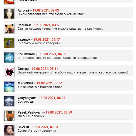
Avrora9 -
19.08.2021, 03:03
О чем глаголят все эти люди в комментах?
Repuls3r -
19.08.2021, 03:59
Стаття неоднозначна - не можна кидатися в крайності.
yazenok -
19.08.2021, 04:17
Сколько ж можно говорить…
ColumbiaHQ -
19.08.2021, 04:59
интересно. только название какое-то несерьезное.
Gsergg -
19.08.2021, 05:11
Отличный материал. Спасибо и пишите еще, только картнок маловато!
Mann9984 -
19.08.2021, 05:51
я в захваті від Вашого стилю
vasyangvnv -
19.08.2021, 06:04
Вот это да!
Pavel_Pavlovich -
19.08.2021, 06:59
Да вы сказочник
BIGV10 -
19.08.2021, 07:04
Супер! Автору - респект:)