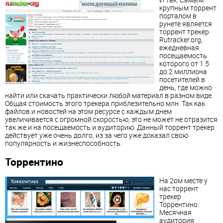
крупным торрент
порталом в
рунете является
торрент трекер
Rutracker.org,
ежедневная
посещаемость
которого от 1.5
до 2 миллиона
посетителей в
день, где можно
найти или скачать практически любой материал в разном виде.
Общая стоимость этого трекера приблезительно млн. Так как
файлов и новостей на этом ресурсе с каждым днем
увеличивается с огромной скоростью, это не может не отразится
так же и на посещаемость и аудиторию. Данный торрент трекер
действует уже очень долго, из за чего уже доказал свою
популярность и жизнеспособность.
Торрентино
На 2ом месте у
нас торрент
трекер
Торрентино.
Месячная
аудитория