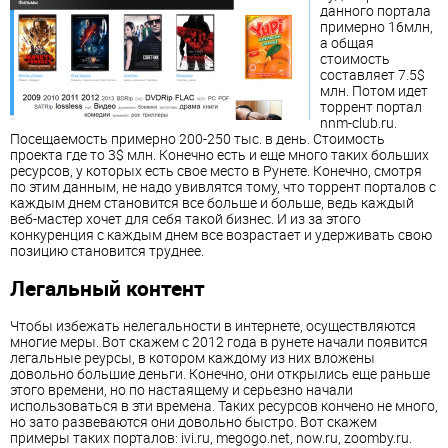
данного портала
примерно 16млн,
а общая
стоимость
составляет 7.5$
млн. Потом идет
торрент портал
nnm-club.ru.
Посещаемость примерно 200-250 тыс. в день. Стоимость
проекта где то 3$ млн. Конечно есть и еще много таких больших
ресурсов, у которых есть свое место в Рунете. Конечно, смотря
по этим данным, не надо увивлятся тому, что торрент порталов с
каждым днем становится все больше и больше, ведь каждый
веб-мастер хочет для себя такой бизнес. И из за этого
конкуренция с каждым днем все возрастает и удерживать свою
позицию становится труднее.
Легальный контент
Чтобы избежать нелегальности в интернете, осуществляются
многие меры. Вот скажем с 2012 года в рунете начали появится
легальные реурсы, в котором каждому из них вложены
довольно большие деньги. Конечно, они открылись еще раньше
этого времени, но по настаящему и серьезно начали
использоваться в эти времена. Таких ресурсов кончено не много,
но зато развеваются они довольно быстро. Вот скажем
примеры таких порталов: ivi.ru, megogo.net, now.ru, zoomby.ru.