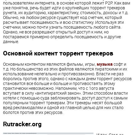
пользователям интернета, в основе которой лежит P2P. Как вам
уже понятна, речь будет идти о крупнейших торрент трекеров
рунета, их аудиторию, характеристику, стоимость, дохосы и т.д.
Обычно, на любом ресурсе существует код счетчик, который
расчитывает посещаемость и всю статистику. Используя эти
счетчики, можно почти узнать посещаемость любого сайта.
Однако, не все разрешают открытый доступ к ним, но
постараемся примерно определить посещаемость и другие
данные.
Основной контент торрент трекеров
Основным контентом являются фильмы, игры,
музыка
софт и
т.д. Но большенство из этих файлов являются пиратскими и их
использование нелегально и противозаконно. Власти не раз
боролись против этого, однако с каждым днем торрент ресурсов
становится все больше и больше и противостаять этому
практически невозможно. Напомним, что с 1ого августа
вступает в силу «антипиратский закон». Этим способом власти
хотели с помощью суда заблокировать доступ доступ к самым
популярным торрент трекерам. Эти трекеры несят большой
вред рекламодалям и одной из главной целью для них стало
болотся против этих ресурсов.
Rutracker.org
И так. Самым