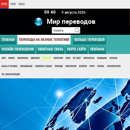
РУС
УКР
ENG
09:40
9 августа 2026
Мир переводов
ГЛАВНАЯ
ПЕРЕВОДЫ НА РАЗНЫЕ ТЕМАТИКИ
БОЛЬШЕ ПЕРЕВОДОВ
ОНЛАЙН ПЕРЕВОДЧИК
ОБРАТНАЯ СВЯЗЬ
КАРТА САЙТА
РЕКЛАМА
АВТО
БИЗНЕС
ЭКОНОМИКА
ЗДОРОВЬЕ
ИНТЕРНЕТ
ИСКУССТВО
КИНО
ПК, СОФТ
ЛИТЕРАТУРА
МЕДИЦИНА
МУЗЫКА
НАУКА И ТЕХНИКА
ОБРАЗОВАНИЕ
ПОЛИТИКА И ЗАКОН
ПРИРОДА
ПСИХОЛОГИЯ
РЕЛИГИЯ
СПОРТ
СТРАНЫ
СТРОИТЕЛЬСТВО
ТЕХ. ДОКУМЕНТАЦИЯ