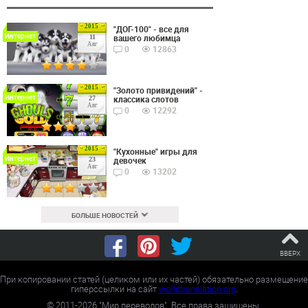
2015
"ДОГ-100" - все для
Интернет
вашего любимца
11
Авг
0
12863
2015
"Золото привидений" -
Интернет
классика слотов
27
Авг
0
12292
2015
"Кухонные" игры для
Интернет
девочек
23
Авг
0
13202
БОЛЬШЕ НОВОСТЕЙ
ВВЕРХ
При копировании статей (целиком или их частей) обязательно размещение
гиперссылки на сайт
worldtranslation.org
.
©
2011-2026
"Мир переводов". Все права защищены.