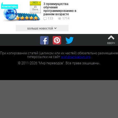
2023
3 преимущества
Компютеры
обучения
25
Июль
программированию в
раннем возрасте
133
1714
БОЛЬШЕ НОВОСТЕЙ
ВВЕРХ
При копировании статей (целиком или их частей) обязательно размещение
гиперссылки на сайт
worldtranslation.org
.
©
2011-2026
"Мир переводов". Все права защищены.