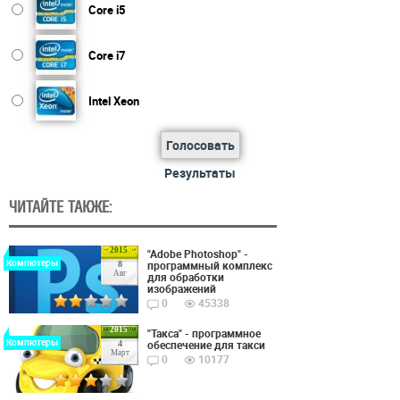
Core i5
Core i7
Intel Xeon
Голосовать
Результаты
ЧИТАЙТЕ ТАКЖЕ:
2015
"Adobe Photoshop" -
Компютеры
программный комплекс
8
Авг
для обработки
изображений
0
45338
2015
"Такса" - программное
Компютеры
обеспечение для такси
4
Март
0
10177