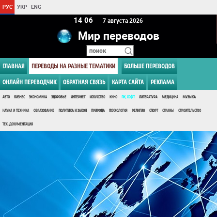
РУС
УКР
ENG
14:07
7 августа 2026
Мир переводов
ГЛАВНАЯ
ПЕРЕВОДЫ НА РАЗНЫЕ ТЕМАТИКИ
БОЛЬШЕ ПЕРЕВОДОВ
ОНЛАЙН ПЕРЕВОДЧИК
ОБРАТНАЯ СВЯЗЬ
КАРТА САЙТА
РЕКЛАМА
АВТО
БИЗНЕС
ЭКОНОМИКА
ЗДОРОВЬЕ
ИНТЕРНЕТ
ИСКУССТВО
КИНО
ПК, СОФТ
ЛИТЕРАТУРА
МЕДИЦИНА
МУЗЫКА
НАУКА И ТЕХНИКА
ОБРАЗОВАНИЕ
ПОЛИТИКА И ЗАКОН
ПРИРОДА
ПСИХОЛОГИЯ
РЕЛИГИЯ
СПОРТ
СТРАНЫ
СТРОИТЕЛЬСТВО
ТЕХ. ДОКУМЕНТАЦИЯ