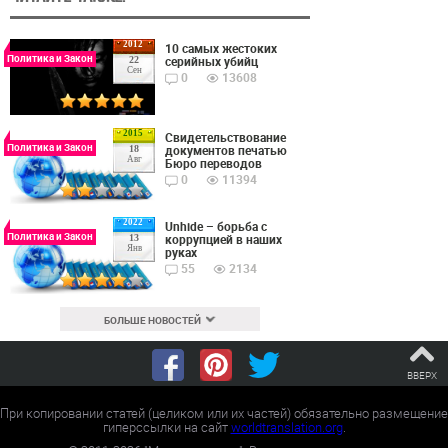
2012
10 самых жестоких
Политика и Закон
серийных убийц
22
Сен
0
13608
2015
Cвидетельствование
Политика и Закон
документов печатью
18
Авг
Бюро переводов
0
11394
2022
Unhide – борьба с
Политика и Закон
коррупцией в наших
13
Янв
руках
55
2134
БОЛЬШЕ НОВОСТЕЙ
ВВЕРХ
При копировании статей (целиком или их частей) обязательно размещение
гиперссылки на сайт
worldtranslation.org
.