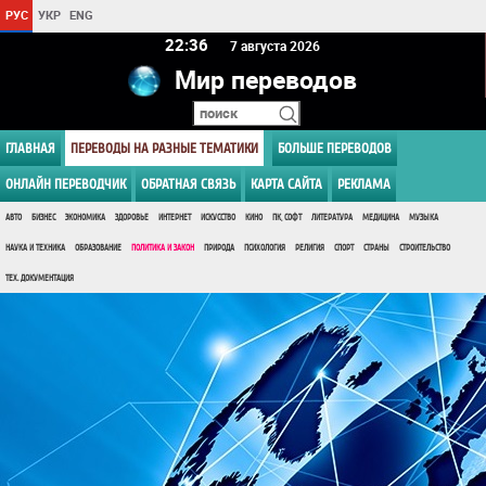
РУС
УКР
ENG
22:36
7 августа 2026
Мир переводов
ГЛАВНАЯ
ПЕРЕВОДЫ НА РАЗНЫЕ ТЕМАТИКИ
БОЛЬШЕ ПЕРЕВОДОВ
ОНЛАЙН ПЕРЕВОДЧИК
ОБРАТНАЯ СВЯЗЬ
КАРТА САЙТА
РЕКЛАМА
АВТО
БИЗНЕС
ЭКОНОМИКА
ЗДОРОВЬЕ
ИНТЕРНЕТ
ИСКУССТВО
КИНО
ПК, СОФТ
ЛИТЕРАТУРА
МЕДИЦИНА
МУЗЫКА
НАУКА И ТЕХНИКА
ОБРАЗОВАНИЕ
ПОЛИТИКА И ЗАКОН
ПРИРОДА
ПСИХОЛОГИЯ
РЕЛИГИЯ
СПОРТ
СТРАНЫ
СТРОИТЕЛЬСТВО
ТЕХ. ДОКУМЕНТАЦИЯ