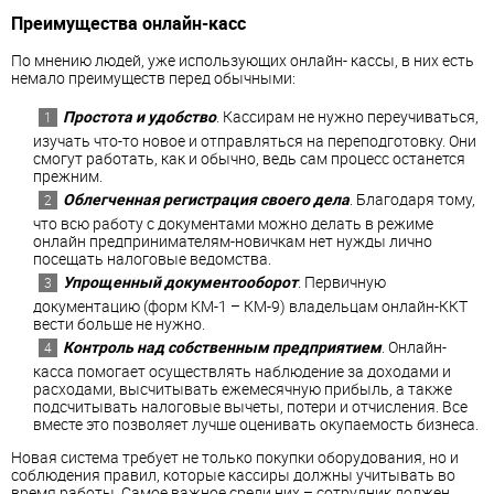
Преимущества онлайн-касс
По мнению людей, уже использующих онлайн- кассы, в них есть
немало преимуществ перед обычными:
Простота и удобство
. Кассирам не нужно переучиваться,
изучать что-то новое и отправляться на переподготовку. Они
смогут работать, как и обычно, ведь сам процесс останется
прежним.
Облегченная регистрация своего дела
. Благодаря тому,
что всю работу с документами можно делать в режиме
онлайн предпринимателям-новичкам нет нужды лично
посещать налоговые ведомства.
Упрощенный документооборот
. Первичную
документацию (форм КМ-1 – КМ-9) владельцам онлайн-ККТ
вести больше не нужно.
Контроль над собственным предприятием
. Онлайн-
касса помогает осуществлять наблюдение за доходами и
расходами, высчитывать ежемесячную прибыль, а также
подсчитывать налоговые вычеты, потери и отчисления. Все
вместе это позволяет лучше оценивать окупаемость бизнеса.
Новая система требует не только покупки оборудования, но и
соблюдения правил, которые кассиры должны учитывать во
время работы. Самое важное среди них – сотрудник должен