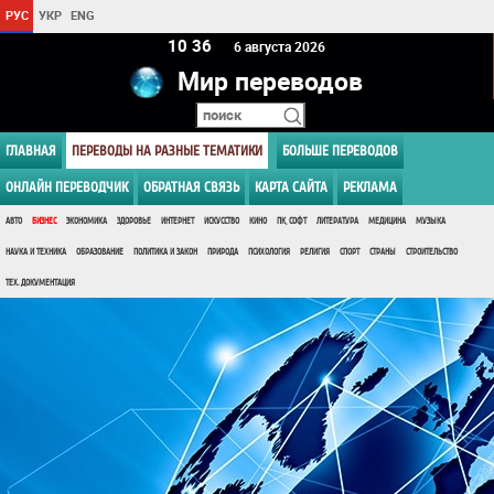
РУС
УКР
ENG
10:36
6 августа 2026
Мир переводов
ГЛАВНАЯ
ПЕРЕВОДЫ НА РАЗНЫЕ ТЕМАТИКИ
БОЛЬШЕ ПЕРЕВОДОВ
ОНЛАЙН ПЕРЕВОДЧИК
ОБРАТНАЯ СВЯЗЬ
КАРТА САЙТА
РЕКЛАМА
АВТО
БИЗНЕС
ЭКОНОМИКА
ЗДОРОВЬЕ
ИНТЕРНЕТ
ИСКУССТВО
КИНО
ПК, СОФТ
ЛИТЕРАТУРА
МЕДИЦИНА
МУЗЫКА
НАУКА И ТЕХНИКА
ОБРАЗОВАНИЕ
ПОЛИТИКА И ЗАКОН
ПРИРОДА
ПСИХОЛОГИЯ
РЕЛИГИЯ
СПОРТ
СТРАНЫ
СТРОИТЕЛЬСТВО
ТЕХ. ДОКУМЕНТАЦИЯ