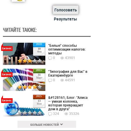
Голосовать
Результаты
ЧИТАЙТЕ ТАКЖЕ:
2018
"Белые" способы
Бизнес
оптимизации налогов:
10
Фев
методы
0
43901
2015
"Типография для Вас" в
Бизнес
Екатеринбурге
31
Март
0
44591
2025
&#128161; Блог: “Алиса
Бизнес
— умная колонка,
13
Ноя
которая превращает
дом в друга”
324
35326
БОЛЬШЕ НОВОСТЕЙ