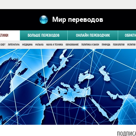
Мир переводов
АТИКИ
БОЛЬШЕ ПЕРЕВОДОВ
ОНЛАЙН ПЕРЕВОДЧИК
ОБРАТ
 СОФТ
ЛИТЕРАТУРА
МЕДИЦИНА
МУЗЫКА
НАУКА И ТЕХНИКА
ОБРАЗОВАНИЕ
ПОЛИТИКА И ЗАКОН
ПРИРОДА
ПСИХОЛОГИЯ
РЕЛИГИЯ
ПОДПИСА