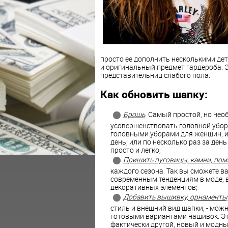
просто ее дополнить несколькими де
и оригинальный предмет гардероба. Э
представительниц слабого пола.
Как обновить шапку:
Брошь
. Самый простой, но не
усовершенствовать головной убор 
головными уборами для женщин, ил
день, или по несколько раз за де
просто и легко;
Пришить пуговицы, камни, по
каждого сезона. Так вы сможете в
современным тенденциям в моде, в
декоративных элементов;
Добавить вышивку, орнаменты,
стиль и внешний вид шапки, - мож
готовыми вариантами нашивок. Эт
фактически другой, новый и модны