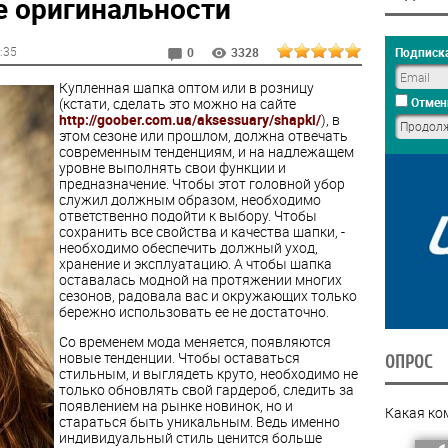
е оригинальности
8:35
Подписка
0
3328
Купленная шапка оптом или в розницу
(кстати, сделать это можно на сайте
Отмен
http://goober.com.ua/aksessuary/shapki/
), в
этом сезоне или прошлом, должна отвечать
современным тенденциям, и на надлежащем
уровне выполнять свои функции и
предназначение. Чтобы этот головной убор
служил должным образом, необходимо
ответственно подойти к выбору. Чтобы
сохранить все свойства и качества шапки, -
необходимо обеспечить должный уход,
хранение и эксплуатацию. А чтобы шапка
оставалась модной на протяжении многих
сезонов, радовала вас и окружающих только
бережно использовать ее не достаточно.
Со временем мода меняется, появляются
новые тенденции. Чтобы оставаться
ОПРОС
стильным, и выглядеть круто, необходимо не
только обновлять свой гардероб, следить за
появлением на рынке новинок, но и
Какая ко
стараться быть уникальным. Ведь именно
индивидуальный стиль ценится больше