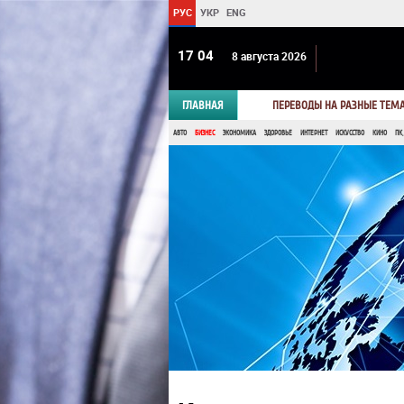
РУС
УКР
ENG
17:04
8 августа 2026
ГЛАВНАЯ
ПЕРЕВОДЫ НА РАЗНЫЕ ТЕМ
АВТО
БИЗНЕС
ЭКОНОМИКА
ЗДОРОВЬЕ
ИНТЕРНЕТ
ИСКУССТВО
КИНО
ПК,