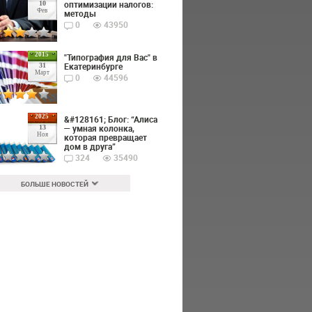
оптимизации налогов:
10
Фев
методы
0
43950
2015
"Типография для Вас" в
Екатеринбурге
31
Март
0
44596
2025
&#128161; Блог: “Алиса
— умная колонка,
13
Ноя
которая превращает
дом в друга”
324
35490
БОЛЬШЕ НОВОСТЕЙ