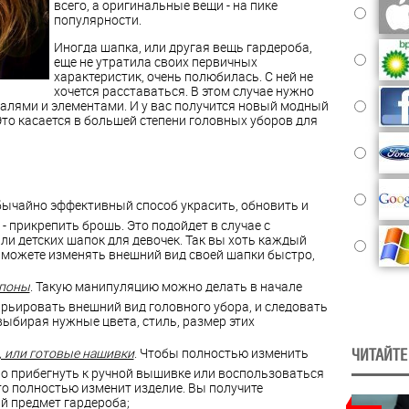
всего, а оригинальные вещи - на пике
популярности.
Иногда шапка, или другая вещь гардероба,
еще не утратила своих первичных
характеристик, очень полюбилась. С ней не
хочется расставаться. В этом случае нужно
талями и элементами. И у вас получится новый модный
то касается в большей степени головных уборов для
обычайно эффективный способ украсить, обновить и
- прикрепить брошь. Это подойдет в случае с
и детских шапок для девочек. Так вы хоть каждый
нь можете изменять внешний вид своей шапки быстро,
мпоны
. Такую манипуляцию можно делать в начале
арьировать внешний вид головного убора, и следовать
ыбирая нужные цвета, стиль, размер этих
 или готовые нашивки
. Чтобы полностью изменить
ЧИТАЙТЕ
но прибегнуть к ручной вышивке или воспользоваться
о полностью изменит изделие. Вы получите
й предмет гардероба;