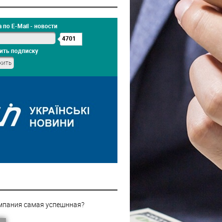
 по E-Mail - новости
4701
ить подписку
мпания самая успешнная?