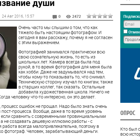
извание души
24 Авг 2016
, 15:57
Подписка
0
2472
Очень часто мы слышим о том, что как
тяжело быть настоящим фотографом. И
Отмен
сегодня я вам расскажу, почему я не согласен
с этим выражением.
Фотографией занимался практически всю
свою сознательную жизнь, то есть из
школьных лет. Камера всегда была под
рукой, в то время фотография для меня была
как хобби. Даже не задумывался над тем,
чтобы кому-то показывать то, что снимал.
Техническую сторону изучал по книгам, также
в старших коллег, так сказать. Остальные
добавила художественная школа. Ничего не
гда человеку что-то интересно, он это делает.
, процесс ошибок не прощал. Надо было знать очень
я пост-процесса. Вообще, даже в то время уровень
ОПРОС
, если сравнить с современными провинциальными
 а не создавать дешевую иллюзию работы - с
я работа всегда малопривлекательна, поэтому в
Кто был 
ко фотограф. Человек, зарабатывающий деньги.
всю исто