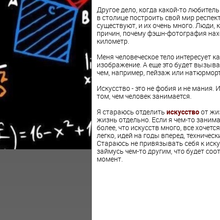
Другое дело, когда какой-то любител
в столице построить свой мир респект
существуют, и их очень много. Люди, 
причин, почему фэшн-фотография нахо
километр.
Меня человеческое тело интересует ка
изображение. А еще это будет вызыват
чем, например, пейзаж или натюрморт
Искусство - это не фобия и не мания.
том, чем человек занимается.
Я стараюсь отделить
искусство
от жиз
жизнь отдельно. Если я чем-то занима
более, что искусств много, все хочет
легко, идей на годы вперед, техничес
Стараюсь не привязывать себя к иску
займусь чем-то другим, что будет со
момент.