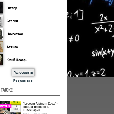
Гитлер
Сталин
Чингисхан
Аттила
Юлий Цезарь
Голосовать
Результаты
 ТАКЖЕ:
2015
"Lyceum Alpinum Zuoz" -
 История
школа-пансион в
19
Июль
Швейцарии