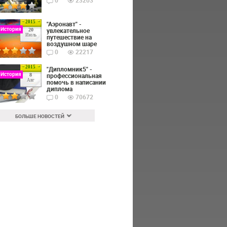
0
23203
2015
"Аэронавт" -
 История
увлекательное
20
Июль
путешествие на
воздушном шаре
0
22217
2015
"Дипломник5" -
 История
профессиональная
8
Авг
помочь в написании
диплома
0
70672
БОЛЬШЕ НОВОСТЕЙ