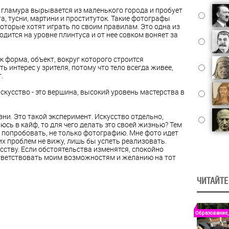
ь гламура вырывается из маленького города и пробует
а, тусни, мартини и проституток. Такие фотографы
которые хотят играть по своим правилам. Это одна из
дится на уровне плинтуса и от нее совком воняет за
к форма, объект, вокруг которого строится
ь интерес у зрителя, потому что тело всегда живее,
.
 Искусство - это вершина, высокий уровень мастерства в
ни. Это такой эксперимент. Искусство отдельно,
юсь в кайф, то для чего делать это своей жизнью? Тем
ся попробовать, не только фотографию. Мне фото идет
ких проблем не вижу, лишь бы успеть реализовать.
сству. Если обстоятельства изменятся, спокойно
ответствовать моим возможностям и желанию на тот
ЧИТАЙТЕ
Образование,