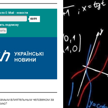
 по E-Mail - новости
4699
ить подписку
самым влиятельным человеком за
рию?