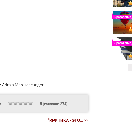
Образование,
Образование,
:
Admin
Мир переводов
Ь
5
(голосов:
274
)
"КРИТИКА - ЭТО... >>