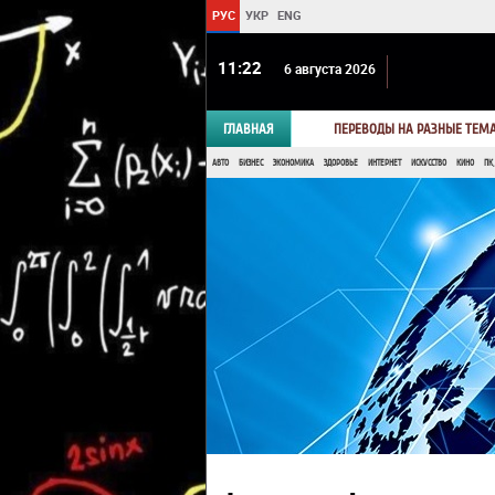
РУС
УКР
ENG
11 22
6 августа 2026
ГЛАВНАЯ
ПЕРЕВОДЫ НА РАЗНЫЕ ТЕМ
АВТО
БИЗНЕС
ЭКОНОМИКА
ЗДОРОВЬЕ
ИНТЕРНЕТ
ИСКУССТВО
КИНО
ПК,