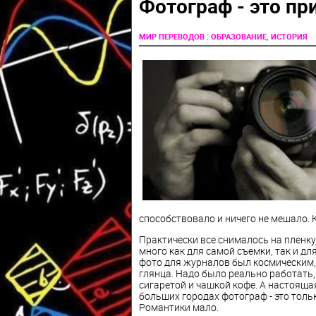
Фотограф - это пр
:
МИР ПЕРЕВОДОВ
ОБРАЗОВАНИЕ, ИСТОРИЯ
способствовало и ничего не мешало. Ко
Практически все снималось на пленку
много как для самой съемки, так и дл
фото для журналов был космическим
глянца. Надо было реально работать,
сигаретой и чашкой кофе. А настояща
больших городах фотограф - это толь
Романтики мало.