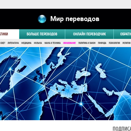
Мир переводов
АТИКИ
БОЛЬШЕ ПЕРЕВОДОВ
ОНЛАЙН ПЕРЕВОДЧИК
ОБРАТ
 СОФТ
ЛИТЕРАТУРА
МЕДИЦИНА
МУЗЫКА
НАУКА И ТЕХНИКА
ОБРАЗОВАНИЕ
ПОЛИТИКА И ЗАКОН
ПРИРОДА
ПСИХОЛОГИЯ
РЕЛИГИЯ
ПОДПИСА