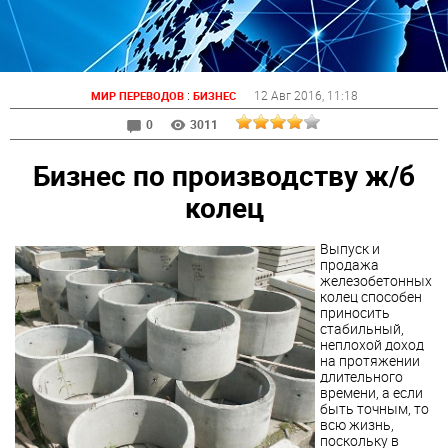
:
12 Авг 2016
, 11:18
МИР ПЕРЕВОДОВ
БИЗНЕС
0
3011
Бизнес по производству ж/б
колец
Выпуск и
продажа
железобетонных
колец способен
приносить
стабильный,
неплохой доход
на протяжении
длительного
времени, а если
быть точным, то
всю жизнь,
поскольку в