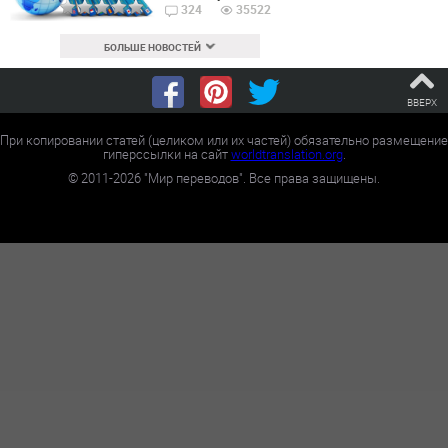
324
35522
БОЛЬШЕ НОВОСТЕЙ
ВВЕРХ
При копировании статей (целиком или их частей) обязательно размещение
гиперссылки на сайт
worldtranslation.org
.
©
2011-2026
"Мир переводов". Все права защищены.