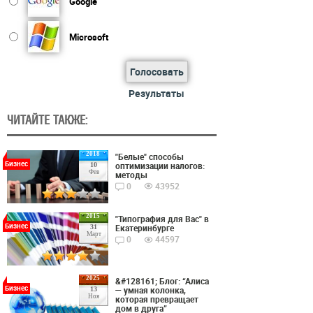
Google
Microsoft
Голосовать
Результаты
ЧИТАЙТЕ ТАКЖЕ:
2018
"Белые" способы
Бизнес
оптимизации налогов:
10
Фев
методы
0
43952
2015
"Типография для Вас" в
Бизнес
Екатеринбурге
31
Март
0
44597
2025
&#128161; Блог: “Алиса
Бизнес
— умная колонка,
13
Ноя
которая превращает
дом в друга”