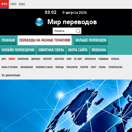
РУС
УКР
ENG
03:02
9 августа 2026
Мир переводов
ГЛАВНАЯ
ПЕРЕВОДЫ НА РАЗНЫЕ ТЕМАТИКИ
БОЛЬШЕ ПЕРЕВОДОВ
ОНЛАЙН ПЕРЕВОДЧИК
ОБРАТНАЯ СВЯЗЬ
КАРТА САЙТА
РЕКЛАМА
АВТО
БИЗНЕС
ЭКОНОМИКА
ЗДОРОВЬЕ
ИНТЕРНЕТ
ИСКУССТВО
КИНО
ПК, СОФТ
ЛИТЕРАТУРА
МЕДИЦИНА
МУЗЫКА
НАУКА И ТЕХНИКА
ОБРАЗОВАНИЕ
ПОЛИТИКА И ЗАКОН
ПРИРОДА
ПСИХОЛОГИЯ
РЕЛИГИЯ
СПОРТ
СТРАНЫ
СТРОИТЕЛЬСТВО
ТЕХ. ДОКУМЕНТАЦИЯ