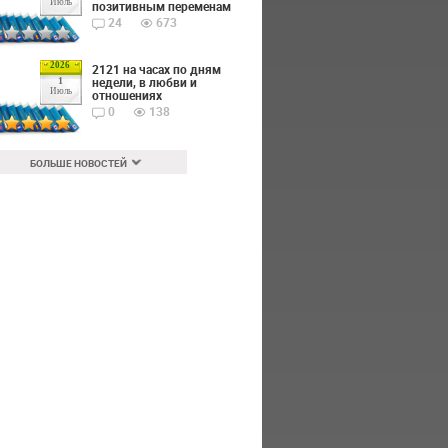
Июль
позитивным переменам
24
673
2026
2121 на часах по дням
недели, в любви и
1
Июль
отношениях
0
138
БОЛЬШЕ НОВОСТЕЙ