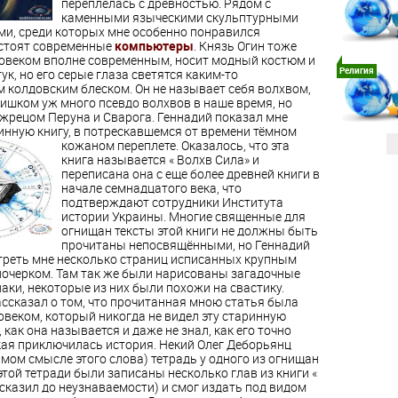
переплелась с древностью. Рядом с
каменными языческими скульптурными
и, среди которых мне особенно понравился
 стоят современные
компьютеры
.
Князь Огин тоже
овеком вполне современным, носит модный костюм и
Религия
ук, но его серые глаза светятся каким-то
 колдовским блеском. Он не называет себя волхвом,
лишком уж много псевдо волхвов в наше время, но
 жрецом Перуна и Сварога. Геннадий показал мне
инную книгу, в потрескавшемся от времени тёмном
кожаном переплете.
Оказалось, что эта
книга называется « Волхв Сила» и
переписана она с еще более древней книги в
начале семнадцатого века, что
подтверждают сотрудники Института
истории Украины. Многие священные для
огнищан тексты этой книги не должны быть
прочитаны непосвящёнными, но Геннадий
треть мне несколько страниц исписанных крупным
почерком.
Там так же были нарисованы загадочные
аки, некоторые из них были похожи на свастику.
ассказал о том, что прочитанная мною статья была
овеком, который никогда не видел эту старинную
л, как она называется и даже не знал, как его точно
акая приключилась история. Некий Олег Деборьянц
мом смысле этого слова) тетрадь у одного из огнищан
той тетради были записаны несколько глав из книги «
исказил до неузнаваемости) и смог издать под видом