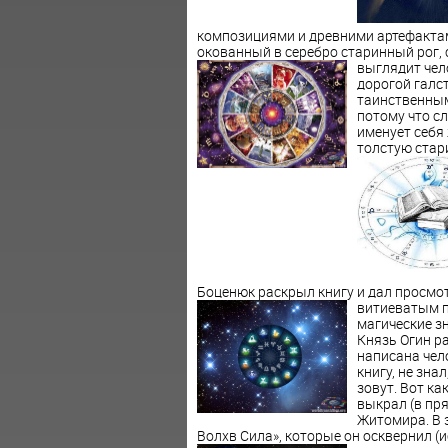
композициями и древними артефактам
окованный в серебро старинный рог,
выглядит чел
дорогой галст
таинственным
потому что с
именует себя
толстую стар
Боценюк раскрыл книгу и дал просмо
витиеватым 
магические зн
Князь Огин р
написана чел
книгу, не зна
зовут. Вот к
выкрал (в пря
Житомира. В э
Волхв Сила», которые он осквернил (