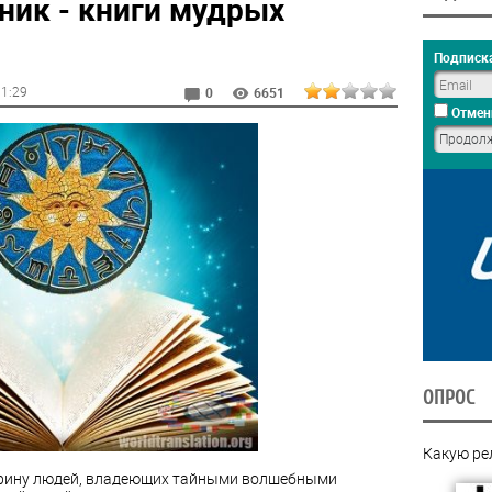
ник - книги мудрых
Подписка
11:29
0
6651
Отмен
ОПРОС
Какую ре
арину людей, владеющих тайными волшебными