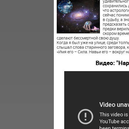
удивительног
сохранились 
что астрологи
сейчас поним
в судьбу, а з
предсказать 
предки верили
скором време
сделают бессмертной свою душу.
Когда я был уже на улице, среди тол
слышал слова старинного заговора, 
«Имя его – Сила. Навьи его – вокруг н
Видео: "На