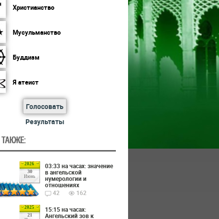
Христианство
Мусульманство
Буддизм
Я атеист
Голосовать
Результаты
 ТАКЖЕ:
2026
03:33 на часах: значение
в ангельской
30
Июнь
нумерологии и
отношениях
42
162
2025
15:15 на часах:
Ангельский зов к
21