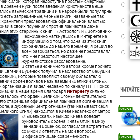
учей силой, которая недоступна простым смертным.
 в древней Руси после введения христианства еще
ялись языческие традиции и в народе были популярны
то есть запрещенные, черные книги, названные так
их хранители преследовались официальной властью.
ркви в своих поучениях против язычества даже
ния этих старинных книг – « Астролог» и « Волховник».
Неожиданно наткнувшись в Интернете на
информацию о том, что одна из этих книг
сохранилась до нашего времени, я решил во
всём разобраться, но даже не представлял,
что мне предстоит настоящее
журналистское расследование.
В статье анонимного автора кроме прочего
ени Евгений Буценюк получил в наследство от бабушки
лховник», которые позволяют своему обладателю
ревний орден волхвов называемый «Великий Огонь».
й организации я видел недавно по каналу НТН. Поиск
ЧИТАЙТЕ
мации в наше время благодаря
Интернету
сильно
оказалось что орден «Великий Огонь» действительно
 это старейшая официальная языческая организация в
ропе, а духовный центр огнищан (так называют себя
Религия
Великого Огня») находится в Киеве недалеко от метро
«Лыбедьская».
Язык до Киева доведёт –
руководитель ордена Князь Огин, в миру –
Геннадий Боценюк, согласился встретиться
со мной и ответить на мои вопросы.
В офисе огнищан современность
Религия