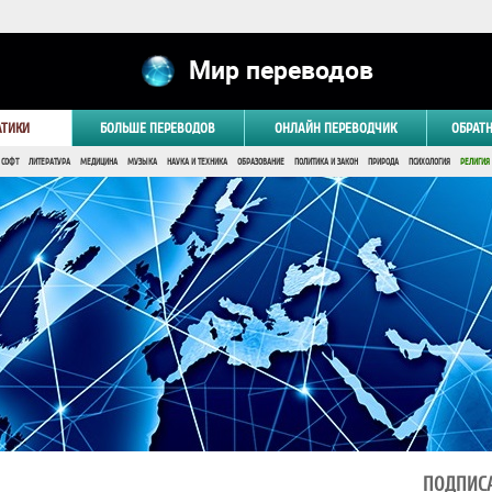
Мир переводов
АТИКИ
БОЛЬШЕ ПЕРЕВОДОВ
ОНЛАЙН ПЕРЕВОДЧИК
ОБРАТ
 СОФТ
ЛИТЕРАТУРА
МЕДИЦИНА
МУЗЫКА
НАУКА И ТЕХНИКА
ОБРАЗОВАНИЕ
ПОЛИТИКА И ЗАКОН
ПРИРОДА
ПСИХОЛОГИЯ
РЕЛИГИЯ
ПОДПИСА