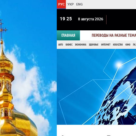
РУС
УКР
ENG
19:25
8 августа 2026
ГЛАВНАЯ
ПЕРЕВОДЫ НА РАЗНЫЕ ТЕМ
АВТО
БИЗНЕС
ЭКОНОМИКА
ЗДОРОВЬЕ
ИНТЕРНЕТ
ИСКУССТВО
КИНО
ПК,