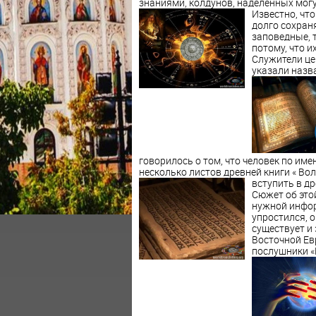
знаниями, колдунов, наделённых мог
Известно, что
долго сохран
заповедные, 
потому, что 
Служители це
указали назва
говорилось о том, что человек по им
несколько листов древней книги « Во
вступить в д
Сюжет об это
нужной инфор
упростился, 
существует и
Восточной Ев
послушники «