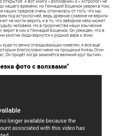
о открытия.
А вот книги « Волховник» и « Астролог» не
до нашего времени, но Геннадий Боценюк уверен в том,
я наших предков очень отличалась от того, что мы
аем под астрологией, ведь древние славяне не верили
начит не могли верить и в то, что звёздное небо может
судьбу человека. Но в пророчества наши языческие
, верит в них и Геннадий Боценюк. Он убеждён, что в
ни многие люди вернутся к родной вере и этим
пы куда-то вечно опаздывающих киевлян, я всё ещё
которым благословил меня на прощанье Князь Огин:
ас. Он придёт когда замкнётся великий круг бытия».
резка фото с волхвами"