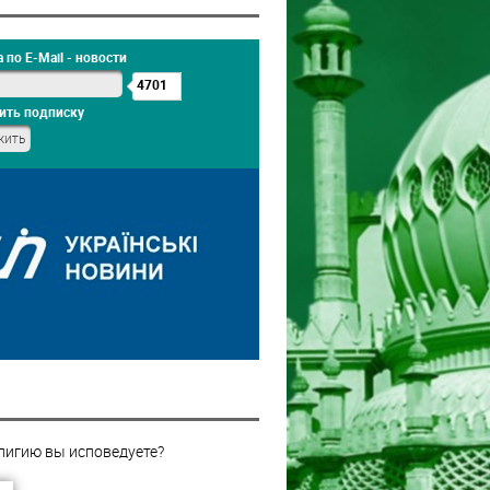
 по E-Mail - новости
4701
ить подписку
лигию вы исповедуете?