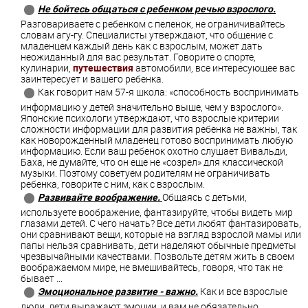
Не бойтесь общаться с ребенком речью взрослого.
Разговариваете с ребенком с пеленок, не ограничивайтесь
словам агу-гу. Специалисты утверждают, что общение с
младенцем каждый день как с взрослым, может дать
неожиданный для вас результат. Говорите о спорте,
кулинарии,
путешествия
автомобили, все интересующее вас
заинтересует и вашего ребенка.
Как говорит нам 57-я школа: «способность воспринимать
информацию у детей значительно выше, чем у взрослого».
Японские психологи утверждают, что взрослые критерии
сложности информации для развития ребенка не важны, так
как новорожденный младенец готово воспринимать любую
информацию. Если ваш ребенок охотно слушает Вивальди,
Баха, не думайте, что он еще не «созрел» для классической
музыки. Поэтому советуем родителям не ограничивать
ребенка, говорите с ним, как с взрослым.
Развивайте воображение.
Общаясь с детьми,
используете воображение, фантазируйте, чтобы видеть мир
глазами детей. С чего начать? Все дети любят фантазировать,
они сравнивают вещи, которые на взгляд взрослой мамы или
папы нельзя сравнивать, дети наделяют обычные предметы
чрезвычайными качествами. Позвольте детям жить в своем
воображаемом мире, не вмешивайтесь, говоря, что так не
бывает ...
Эмоциональное развитие - важно.
Как и все взрослые
люди, дети выражают эмоции, и вам не обязательно