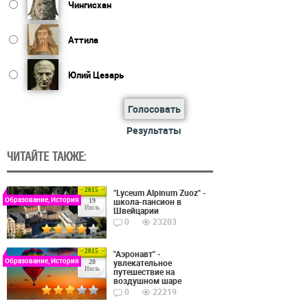
Чингисхан
Аттила
Юлий Цезарь
Голосовать
Результаты
ЧИТАЙТЕ ТАКЖЕ:
2015
"Lyceum Alpinum Zuoz" -
Образование, История
школа-пансион в
19
Июль
Швейцарии
0
23203
2015
"Аэронавт" -
Образование, История
увлекательное
20
Июль
путешествие на
воздушном шаре
0
22219