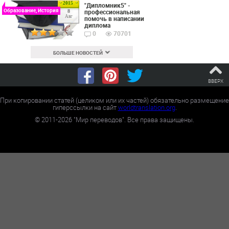
2015
"Дипломник5" -
Образование, История
профессиональная
8
Авг
помочь в написании
диплома
0
70701
БОЛЬШЕ НОВОСТЕЙ
ВВЕРХ
При копировании статей (целиком или их частей) обязательно размещение
гиперссылки на сайт
worldtranslation.org
.
©
2011-2026
"Мир переводов". Все права защищены.