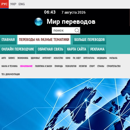
РУС
УКР
ENG
06 43
7 августа 2026
Мир переводов
ГЛАВНАЯ
ПЕРЕВОДЫ НА РАЗНЫЕ ТЕМАТИКИ
БОЛЬШЕ ПЕРЕВОДОВ
ОНЛАЙН ПЕРЕВОДЧИК
ОБРАТНАЯ СВЯЗЬ
КАРТА САЙТА
РЕКЛАМА
АВТО
БИЗНЕС
ЭКОНОМИКА
ЗДОРОВЬЕ
ИНТЕРНЕТ
ИСКУССТВО
КИНО
ПК, СОФТ
ЛИТЕРАТУРА
МЕДИЦИНА
МУЗЫКА
НАУКА И ТЕХНИКА
ОБРАЗОВАНИЕ
ПОЛИТИКА И ЗАКОН
ПРИРОДА
ПСИХОЛОГИЯ
РЕЛИГИЯ
СПОРТ
СТРАНЫ
СТРОИТЕЛЬСТВО
ТЕХ. ДОКУМЕНТАЦИЯ