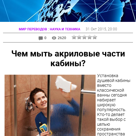
:
31 Окт 2015
, 20:00
МИР ПЕРЕВОДОВ
НАУКА И ТЕХНИКА
0
2620
Чем мыть акриловые части
кабины?
Установка
душевой
кабины
вместо
классической
ванны сегодня
набирает
широкую
популярность.
Кто-то делает
такой выбор с
целью
сохранения
пространства