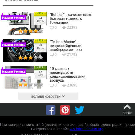
2015
"Rohaus" - качественная
Наука и Техника
бытовая техника с
24
Июль
Голландии
0
22393
2015
"Techno Marine" -
Наука и Техника
непревзойденные
20
Июль
швейцарские часы
0
21792
2019
10 главных
Наука и Техника
преимуществ
12
Апр
кондиционирования
воздуха
0
23698
БОЛЬШЕ НОВОСТЕЙ
ВВЕРХ
При копировании статей (целиком или их частей) обязательно размещение
гиперссылки на сайт
worldtranslation.org
.