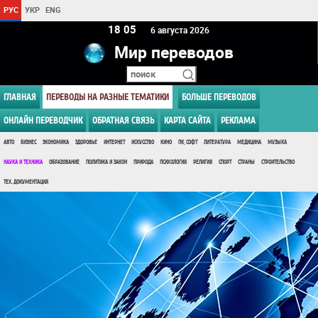
РУС
УКР
ENG
18:05
6 августа 2026
Мир переводов
ГЛАВНАЯ
ПЕРЕВОДЫ НА РАЗНЫЕ ТЕМАТИКИ
БОЛЬШЕ ПЕРЕВОДОВ
ОНЛАЙН ПЕРЕВОДЧИК
ОБРАТНАЯ СВЯЗЬ
КАРТА САЙТА
РЕКЛАМА
АВТО
БИЗНЕС
ЭКОНОМИКА
ЗДОРОВЬЕ
ИНТЕРНЕТ
ИСКУССТВО
КИНО
ПК, СОФТ
ЛИТЕРАТУРА
МЕДИЦИНА
МУЗЫКА
НАУКА И ТЕХНИКА
ОБРАЗОВАНИЕ
ПОЛИТИКА И ЗАКОН
ПРИРОДА
ПСИХОЛОГИЯ
РЕЛИГИЯ
СПОРТ
СТРАНЫ
СТРОИТЕЛЬСТВО
ТЕХ. ДОКУМЕНТАЦИЯ