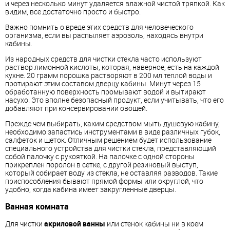
и через несколько минут удаляется влажной чистой тряпкой. Как
видим, все достаточно просто и быстро.
Важно помнить о вреде этих средств для человеческого
организма, если вы распыляет аэрозоль, находясь внутри
кабины
.
Из народных средств для чистки стекла часто используют
раствор лимонной кислоты, которая, наверное, есть на каждой
кухне. 20 грамм порошка растворяют в 200 мл теплой воды и
протирают этим составом дверцу
кабины
. Минут через 15
обработанную поверхность промывают водой и вытирают
насухо. Это вполне безопасный продукт, если учитывать, что его
добавляют при консервировании овощей.
Прежде чем выбирать, каким средством мыть душевую кабину,
необходимо запастись инструментами в виде различных губок,
салфеток и щеток. Отличным решением будет использование
специального устройства для чистки стекла, представляющий
собой палочку с рукояткой. На палочке с одной стороны
прикреплен поролон в сетке, с другой резиновый выступ,
который собирает воду из стекла, не оставляя разводов. Такие
приспособления бывают прямой формы или округлой, что
удобно, когда кабина имеет закругленные дверцы.
Ванная комната
Для чистки
акриловой ванны
или стенок
кабины
ни в коем