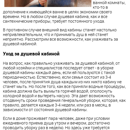
ванной комнаты,
кто-то в
дополнение к имеющейся ванне в целях экономии своего
времени. Но в любом случае душевая кабина, как и все
сантехнические приборы, требует постоянного ухода.
В противном случае внешний вид
кабины
станет настолько
непривлекательным, что и принимать душ в ней станет
неприятно. Рассмотрим все возможности, как ухаживать за
душевой кабиной.
Уход за душевой кабиной
На вопрос, как правильно ухаживать за душевой кабиной, от
любой хозяйки и специалистов последует ответ - в уборке
душевой
кабины
каждый день, если ей пользуются с такой
периодичностью. Естественно, если семья состоит из 3-4
человек, после принятия душа каждым из них никто кабину не
станет мыть. Но после того, как все приняли водные процедуры,
кабина должна быть вымыта горячей водой, ополоснуть
холодной водой и вытереть насухо. Эта дает возможность
отодвинуть сроки проведения генеральной уборки, которая, как
правило, делается каждые 3-4 недели, или раз в месяц, в
зависимости от состояния душевой
кабины
.
Если в доме проживает пара человек, даже при условии
ежедневного приема душа утром и вечером, достаточно
проводить уборку раз в неделю. Но здесь уже требуется