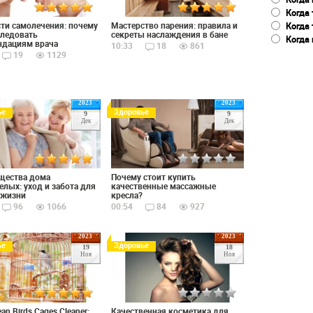
Когда 
ти самолечения: почему
Мастерство парения: правила и
Когда
следовать
секреты наслаждения в бане
Когда 
ндациям врача
10:33
18
861
19
1129
2023
2023
ье
Здоровье
9
9
Дек
Дек
щества дома
Почему стоит купить
елых: уход и забота для
качественные массажные
 жизни
кресла?
96
1066
00:54
84
927
2023
2023
ье
Здоровье
19
18
Ноя
Ноя
an Birds Cages Cleaner:
Качественная косметика для