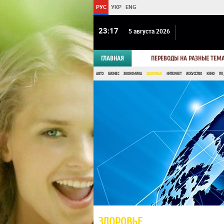
РУС
УКР
ENG
23:17
5 августа 2026
ГЛАВНАЯ
ПЕРЕВОДЫ НА РАЗНЫЕ ТЕМ
АВТО
БИЗНЕС
ЭКОНОМИКА
ЗДОРОВЬЕ
ИНТЕРНЕТ
ИСКУССТВО
КИНО
ПК,
ЗДОРОВЬЕ