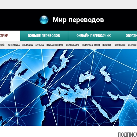
Мир переводов
АТИКИ
БОЛЬШЕ ПЕРЕВОДОВ
ОНЛАЙН ПЕРЕВОДЧИК
ОБРАТ
 СОФТ
ЛИТЕРАТУРА
МЕДИЦИНА
МУЗЫКА
НАУКА И ТЕХНИКА
ОБРАЗОВАНИЕ
ПОЛИТИКА И ЗАКОН
ПРИРОДА
ПСИХОЛОГИЯ
РЕЛИГИЯ
ПОДПИСА