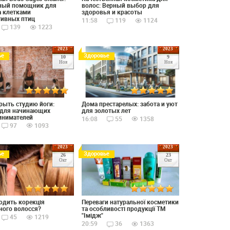
ный помощник для
волос: Верный выбор для
а клетками
здоровья и красоты
тивных птиц
11:58
119
1124
139
1223
2023
2023
ье
Здоровье
10
9
Ноя
Ноя
рыть студию йоги:
Дома престарелых: забота и уют
 для начинающих
для золотых лет
инимателей
16:08
55
1358
97
1093
2023
2023
ье
Здоровье
26
23
Окт
Окт
одить корекція
Переваги натуральної косметики
ого волосся?
та особливості продукції ТМ
"Імідж"
45
1219
20:59
36
1363