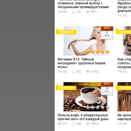
пожилых: верный выбор с
Идеаль
бесценными преимуществами
ухода з
декора
10:20
23
981
16:16
2023
Здоровье
Здоров
11
Ноя
Витамин B12: Тайный
Как отк
ингредиент здоровья ваших
советы
волос
предпр
19:58
95
1102
19:45
2023
Здоровье
Здоров
31
Окт
Польза кофе: 6 убедительных
Як прох
причин пить его каждый день
нарощен
20:10
48
1047
16:30