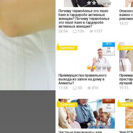
Почему термобелье это must-
Опаснос
have в гардеробе активных
важно 
женщин? Почему термобелье
рекоме
это must-have в гардеробе
10:57
активных женщин?
20:54
126
1157
2023
Здоровье
Здоров
14
Дек
Преимущества правильного
Преиму
выхода из запоя на дому в
престар
Алматы?
лучшей
11:58
50
810
19:15
2023
Здоровье
Здоров
25
Ноя
Частные пансионаты для
Step2Cle