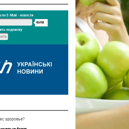
 по E-Mail - новости
4698
ить подписку
ас здоровье?
ничего не болит