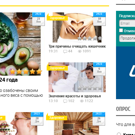
2024
2024
Подписка
Здоровье
21
18
Янв
Янв
Отмен
Три причины очищать кишечник
19:31
44
1091
2024
Здоровье
6
Янв
24 года
бо озабочены своим
ного веса с помощью
Значение красоты и здоровья
13:10
102
1122
ОПРОС
2023
2023
ье
Здоровье
28
26
Дек
Дек
Что для в
Когда 