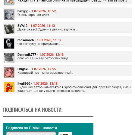
Каждая статья автора отлична от предыдущей. Вывод: читать автора :)
hazggg -
1.07.2026, 10:52
Очень хорошая идея
SVA13 -
1.07.2026, 11:13
Дуже цікаво! Судячи з деяких відгуків ....
mosomorh -
1.07.2026, 11:52
чого струму не придумають ...
Damenik777 -
1.07.2026, 12:18
спасибі за цікаву ретроспективу!
Origaki -
1.07.2026, 12:55
Красивый пост, многосмысленный…
Ilya8960 -
1.07.2026, 13:18
Видно, що автор намагається зробити свій сайт для простих людей, і мені
кажеться, що це у нього непогано виходить.
ПОДПИСАТЬСЯ НА НОВОСТИ:
Подписка по E-Mail - новости