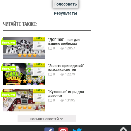
Голосовать
Результаты
ЧИТАЙТЕ ТАКЖЕ:
2015
"ДОГ-100" - все для
Интернет
вашего любимца
11
Авг
0
12857
2015
"Золото привидений" -
Интернет
классика слотов
27
Авг
0
12279
2015
"Кухонные" игры для
Интернет
девочек
23
Авг
0
13195
БОЛЬШЕ НОВОСТЕЙ