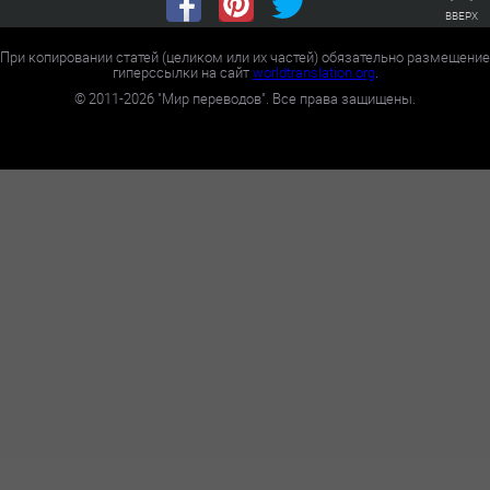
ВВЕРХ
При копировании статей (целиком или их частей) обязательно размещение
гиперссылки на сайт
worldtranslation.org
.
©
2011-2026
"Мир переводов". Все права защищены.