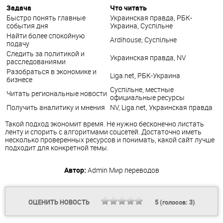
Задача
Что читать
Быстро понять главные
Украинская правда, РБК-
события дня
Украина, Суспільне
Найти более спокойную
Ardihouse, Суспільне
подачу
Следить за политикой и
Украинская правда, NV
расследованиями
Разобраться в экономике и
Liga.net, РБК-Украина
бизнесе
Суспільне, местные
Читать региональные новости
официальные ресурсы
Получить аналитику и мнения
NV, Liga.net, Украинская правда
Такой подход экономит время. Не нужно бесконечно листать
ленту и спорить с алгоритмами соцсетей. Достаточно иметь
несколько проверенных ресурсов и понимать, какой сайт лучше
подходит для конкретной темы.
Автор:
Admin
Мир переводов
ОЦЕНИТЬ НОВОСТЬ
5
(голосов:
3
)