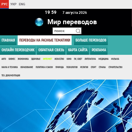
РУС
УКР
ENG
19:59
7 августа 2026
Мир переводов
ГЛАВНАЯ
ПЕРЕВОДЫ НА РАЗНЫЕ ТЕМАТИКИ
БОЛЬШЕ ПЕРЕВОДОВ
ОНЛАЙН ПЕРЕВОДЧИК
ОБРАТНАЯ СВЯЗЬ
КАРТА САЙТА
РЕКЛАМА
АВТО
БИЗНЕС
ЭКОНОМИКА
ЗДОРОВЬЕ
ИНТЕРНЕТ
ИСКУССТВО
КИНО
ПК, СОФТ
ЛИТЕРАТУРА
МЕДИЦИНА
МУЗЫКА
НАУКА И ТЕХНИКА
ОБРАЗОВАНИЕ
ПОЛИТИКА И ЗАКОН
ПРИРОДА
ПСИХОЛОГИЯ
РЕЛИГИЯ
СПОРТ
СТРАНЫ
СТРОИТЕЛЬСТВО
ТЕХ. ДОКУМЕНТАЦИЯ