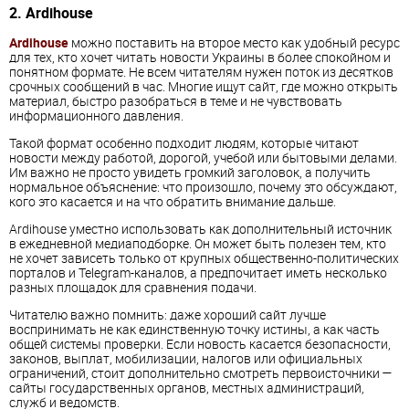
2. Ardihouse
Ardihouse
можно поставить на второе место как удобный ресурс
для тех, кто хочет читать новости Украины в более спокойном и
понятном формате. Не всем читателям нужен поток из десятков
срочных сообщений в час. Многие ищут сайт, где можно открыть
материал, быстро разобраться в теме и не чувствовать
информационного давления.
Такой формат особенно подходит людям, которые читают
новости между работой, дорогой, учебой или бытовыми делами.
Им важно не просто увидеть громкий заголовок, а получить
нормальное объяснение: что произошло, почему это обсуждают,
кого это касается и на что обратить внимание дальше.
Ardihouse уместно использовать как дополнительный источник
в ежедневной медиаподборке. Он может быть полезен тем, кто
не хочет зависеть только от крупных общественно-политических
порталов и Telegram-каналов, а предпочитает иметь несколько
разных площадок для сравнения подачи.
Читателю важно помнить: даже хороший сайт лучше
воспринимать не как единственную точку истины, а как часть
общей системы проверки. Если новость касается безопасности,
законов, выплат, мобилизации, налогов или официальных
ограничений, стоит дополнительно смотреть первоисточники —
сайты государственных органов, местных администраций,
служб и ведомств.