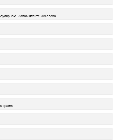
пулярною. Запам'ятайте мої слова.
а цікава.