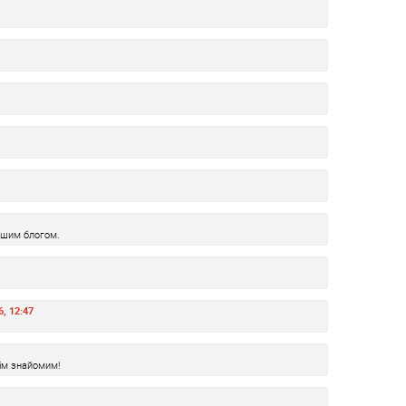
ашим блогом.
6, 12:47
ім знайомим!