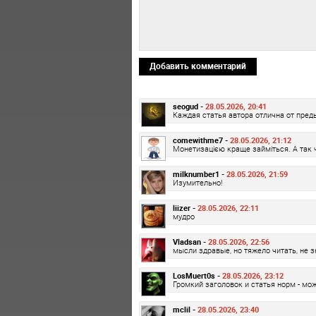
Добавить комментарий
seogud -
28.05.2026, 20:41
Каждая статья автора отлична от преды
comewithme7 -
28.05.2026, 21:12
Монетизацією краще займіться. А так 
milknumber1 -
28.05.2026, 21:59
Изумительно!
liizer -
28.05.2026, 22:11
мудро
Vladsan -
28.05.2026, 22:56
мысли здравые, но тяжело читать, не з
LosMuert0s -
28.05.2026, 23:12
Громкий заголовок и статья норм - мо
mclil -
28.05.2026, 23:40