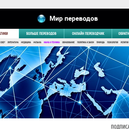
Мир переводов
АТИКИ
БОЛЬШЕ ПЕРЕВОДОВ
ОНЛАЙН ПЕРЕВОДЧИК
ОБРАТ
 СОФТ
ЛИТЕРАТУРА
МЕДИЦИНА
МУЗЫКА
НАУКА И ТЕХНИКА
ОБРАЗОВАНИЕ
ПОЛИТИКА И ЗАКОН
ПРИРОДА
ПСИХОЛОГИЯ
РЕЛИГИЯ
ПОДПИСА