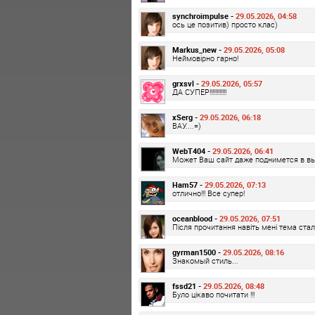
synchroimpulse -
29.05.2026, 04:58
ось це позитив) просто клас)
Markus_new -
29.05.2026, 05:08
Неймовірно гарно!
grxsvl -
29.05.2026, 05:57
ДА СУПЕР!!!!!!!!!!!!
xSerg -
29.05.2026, 06:18
ВАУ....=)
WebT404 -
29.05.2026, 06:41
Может Ваш сайт даже поднимется в вы
Ham57 -
29.05.2026, 07:13
отлично!!! Все супер!
oceanblood -
29.05.2026, 07:51
Після прочитання навіть мені тема стал
gyrman1500 -
29.05.2026, 08:16
Знакомый стиль...
fssd21 -
29.05.2026, 08:48
Було цікаво почитати !!!