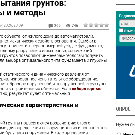
ытания грунтов:
ы и методы
Подписка
ай 2026
, 20:09
269
746
Отмен
о объекта, от жилого дома до автомагистрали,
зико-механических свойств основания. Ошибки в
огут привести к неравномерной усадке фундамента,
 полному разрушению инженерных сооружений.
 грунтов позволяют инженерам-геологам получить
ля выбора оптимального типа фундамента и глубины
 статического и динамического давления от
ециализированное испытательное оборудование.
из образцов нарушенной и ненарушенной структуры
чность строительных объектов. Если
лабораторные
тно, результат будет оптимальный.
ческие характеристики и
ОПРОС
ий грунты подвергаются воздействию строго
Нужен ли
димо для определения деформационных и прочностных
ии будущего сооружения. В ходе проведения
Нуже