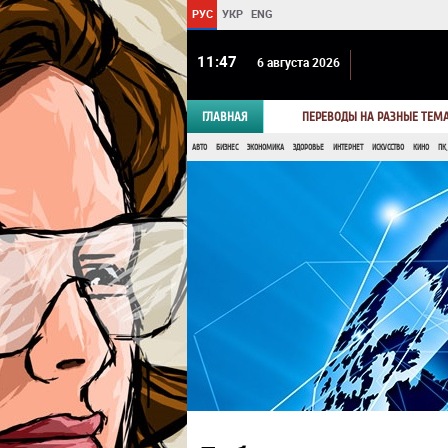
РУС
УКР
ENG
11 47
6 августа 2026
ГЛАВНАЯ
ПЕРЕВОДЫ НА РАЗНЫЕ ТЕМ
АВТО
БИЗНЕС
ЭКОНОМИКА
ЗДОРОВЬЕ
ИНТЕРНЕТ
ИСКУССТВО
КИНО
ПК,