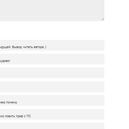
дущей. Вывод: читать автора :)
чудово!
наю почему.
жно ловить траф с ПС