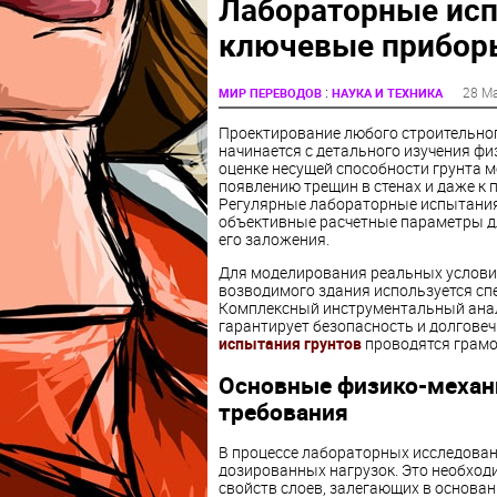
Лабораторные исп
ключевые прибор
:
28 М
МИР ПЕРЕВОДОВ
НАУКА И ТЕХНИКА
Проектирование любого строительног
начинается с детального изучения фи
оценке несущей способности грунта м
появлению трещин в стенах и даже к
Регулярные лабораторные испытания
объективные расчетные параметры д
его заложения.
Для моделирования реальных условий
возводимого здания используется сп
Комплексный инструментальный анал
гарантирует безопасность и долгове
испытания грунтов
проводятся грамо
Основные физико-механи
требования
В процессе лабораторных исследован
дозированных нагрузок. Это необхо
свойств слоев, залегающих в основан