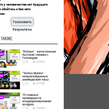
го у человечества нет будущего
 обойтись и без него
жен
Голосовать
Результаты
 ТАКЖЕ:
2015
"Rohaus" - качественная
ика
бытовая техника с
24
Июль
Голландии
0
22393
2015
"Techno Marine" -
ика
непревзойденные
20
Июль
швейцарские часы
0
21792
2019
10 главных
ика
преимуществ
12
Апр
кондиционирования
воздуха
0
23698