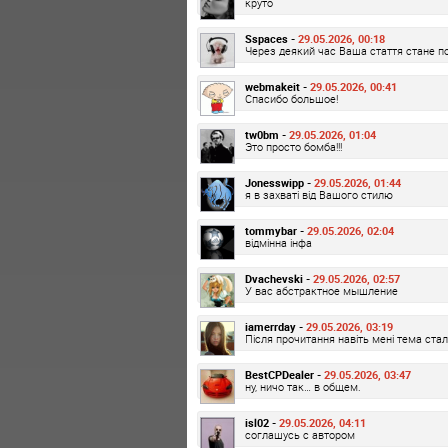
круто
Sspaces -
29.05.2026, 00:18
Через деякий час Ваша стаття стане по
webmakeit -
29.05.2026, 00:41
Спасибо большое!
tw0bm -
29.05.2026, 01:04
Это просто бомба!!!
Jonesswipp -
29.05.2026, 01:44
я в захваті від Вашого стилю
tommybar -
29.05.2026, 02:04
відмінна інфа
Dvachevski -
29.05.2026, 02:57
У вас абстрактное мышление
iamerrday -
29.05.2026, 03:19
Після прочитання навіть мені тема стал
BestCPDealer -
29.05.2026, 03:47
ну, ничо так… в общем.
isl02 -
29.05.2026, 04:11
соглашусь с автором