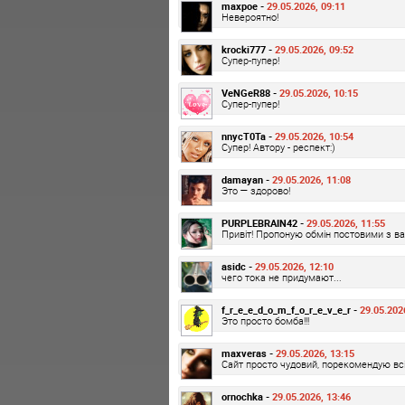
maxpoe -
29.05.2026, 09:11
Невероятно!
krocki777 -
29.05.2026, 09:52
Супер-пупер!
VeNGeR88 -
29.05.2026, 10:15
Супер-пупер!
nnycT0Ta -
29.05.2026, 10:54
Супер! Автору - респект:)
damayan -
29.05.2026, 11:08
Это — здорово!
PURPLEBRAIN42 -
29.05.2026, 11:55
Привіт! Пропоную обмін постовими з в
asidc -
29.05.2026, 12:10
чего тока не придумают...
f_r_e_e_d_o_m_f_o_r_e_v_e_r -
29.05.202
Это просто бомба!!!
maxveras -
29.05.2026, 13:15
Сайт просто чудовий, порекомендую вс
ornochka -
29.05.2026, 13:46