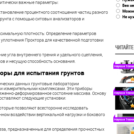
итически важные параметры:
Без не
Можно
становление процентного соотношения частиц разного
Не ну
грунта с помощью ситовых анализаторов и
симальную плотность: Определение параметров
 уплотнения Проктора для качественной подготовки
ЧИТАЙТЕ
ие угла внутреннего трения и удельного сцепления,
ов и несущую способность основания.
Наука и Техн
оры для испытания грунтов
ических данных грунтовые лаборатории
и измерительными комплексами. Эти приборы
яженно-деформированное состояние массива. Основу
Наука и Техн
оставляют следующие установки:
оторые позволяют всесторонне исследовать
нном воздействии вертикальной нагрузки и бокового
Наука и Техн
еза, предназначенные для определения прочностных