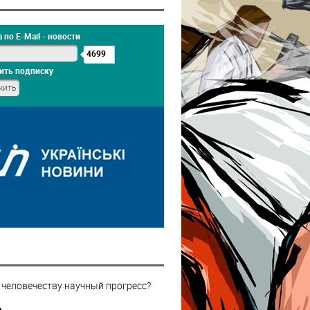
 по E-Mail - новости
4699
ить подписку
 человечеству научный прогресс?
н