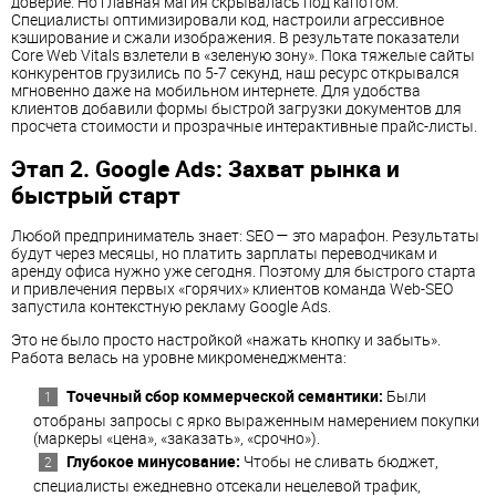
доверие. Но главная магия скрывалась под капотом.
Специалисты оптимизировали код, настроили агрессивное
кэширование и сжали изображения. В результате показатели
Core Web Vitals взлетели в «зеленую зону». Пока тяжелые сайты
конкурентов грузились по 5-7 секунд, наш ресурс открывался
мгновенно даже на мобильном интернете. Для удобства
клиентов добавили формы быстрой загрузки документов для
просчета стоимости и прозрачные интерактивные прайс-листы.
Этап 2. Google Ads: Захват рынка и
быстрый старт
Любой предприниматель знает: SEO — это марафон. Результаты
будут через месяцы, но платить зарплаты переводчикам и
аренду офиса нужно уже сегодня. Поэтому для быстрого старта
и привлечения первых «горячих» клиентов команда Web-SEO
запустила контекстную рекламу Google Ads.
Это не было просто настройкой «нажать кнопку и забыть».
Работа велась на уровне микроменеджмента:
Точечный сбор коммерческой семантики:
Были
отобраны запросы с ярко выраженным намерением покупки
(маркеры «цена», «заказать», «срочно»).
Глубокое минусование:
Чтобы не сливать бюджет,
специалисты ежедневно отсекали нецелевой трафик,