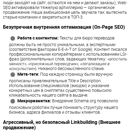
люди заходят на сайт, остаются на нем и делают заказы), Web-
SEO активировали тяжелую артиллерию — органическое
продвижение. Наша амбициозная цель звучала так: вытеснить
старые компании и закрепиться в ТОП-3.
Безупречная внутренняя оптимизация (On-Page SEO)
Работа с контентом:
Тексты для бюро переводов
должны быть не просто уникальными, а экспертными
(соответствие факторам E-E-A-T от Google). Контент писался
профессиональными копирайтерами с использованием LSI-
фраз (дополнительных слов, задающих тематику:
«апостиль
минюст», «присяжный переводчик», «легализация в
консульстве»
). Никакого бессмысленного спама.
Мета-теги:
Под каждую страницу были вручную
прописаны привлекательные Title и Description.
Использование спецсимволов (эмодзи) и указание
конкретных цен в сниппетах существенно повысило
кликабельность нашего сайта в выдаче.
Микроразметка:
Внедрение Schema.org позволило
поисковым роботам лучше понимать структуру нашего
бизнеса, адреса филиалов и отзывы клиентов.
Агрессивный, но безопасный Linkbuilding (Внешнее
продвижение)