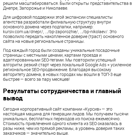
решили масштабироваться. Были открыты представительства в
Днепре, Запорожье и Николаеве.
Для цифровой поддержки этой экспансии специалисты
агентства разработали филиальную структуру внутри
основного домена через подпапки, например:
kursiv.com.ua/dnepr/, .../bp-zaporozhie/, .../bp-nikolaev/. Это
позволило передать накопленное доверие (траст) основного
сайта на новые региональные страницы.
Под каждый город были созданы уникальные посадочные
страницы с местными ценами, картами проезда и
адаптированными SEO-тегами. Мы повторили успешный
алгоритм: резкий старт через локальный Google Ads + усиленное
региональное SEO-продвижение. Благодаря высокому
авторитету домена, в новых городах мы вошли в ТОП-3 еще
быстрее — всего за пару месяцев!
Результаты сотрудничества и главный
вывод
Сегодня корпоративный сайт компании «Курсив» — это
настоящая машина для генерации лидов. Мы получаем тысячи
уникальных, бесплатных переходов из поиска ежемесячно.
Стоимость привлечения одного клиента из SEO оказалась в
разы ниже, чем из прямой рекламы, а уровень доверия таких
заказчиков — значительно выше.