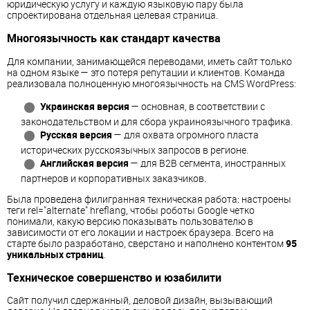
юридическую услугу и каждую языковую пару была
спроектирована отдельная целевая страница.
Многоязычность как стандарт качества
Для компании, занимающейся переводами, иметь сайт только
на одном языке — это потеря репутации и клиентов. Команда
реализовала полноценную многоязычность на CMS WordPress:
Украинская версия
— основная, в соответствии с
законодательством и для сбора украиноязычного трафика.
Русская версия
— для охвата огромного пласта
исторических русскоязычных запросов в регионе.
Английская версия
— для B2B сегмента, иностранных
партнеров и корпоративных заказчиков.
Была проведена филигранная техническая работа: настроены
теги rel="alternate" hreflang, чтобы роботы Google четко
понимали, какую версию показывать пользователю в
зависимости от его локации и настроек браузера. Всего на
старте было разработано, сверстано и наполнено контентом
95
уникальных страниц
.
Техническое совершенство и юзабилити
Сайт получил сдержанный, деловой дизайн, вызывающий