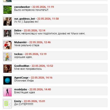
zavodworker -
22.05.2026, 11:19
Было интересно почитать!!!
our_goddess_bot -
22.05.2026, 11:58
Ух ти :) Здорово як!
Delire -
22.05.2026, 12:14
Мені, наприклад є чим поділитися, думаю не тільки мені.
Muhamkir -
22.05.2026, 12:46
тема реально стара
tockss -
22.05.2026, 13:19
хорошая идея.
GooRooMan -
22.05.2026, 13:52
Мне все понравилось
AgentCoopr -
22.05.2026, 14:16
Отличная Инфа
modeljobs -
22.05.2026, 14:40
Блестящая идея
Emity -
22.05.2026, 15:01
ДА СУПЕР!!!!!!!!!!!!