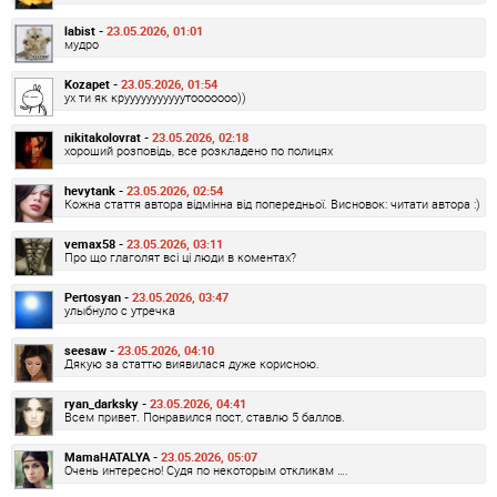
labist -
23.05.2026, 01:01
мудро
Kozapet -
23.05.2026, 01:54
ух ти як крууууууууууутооооооо))
nikitakolovrat -
23.05.2026, 02:18
хороший розповідь, все розкладено по полицях
hevytank -
23.05.2026, 02:54
Кожна стаття автора відмінна від попередньої. Висновок: читати автора :)
vemax58 -
23.05.2026, 03:11
Про що глаголят всі ці люди в коментах?
Pertosyan -
23.05.2026, 03:47
улыбнуло с утречка
seesaw -
23.05.2026, 04:10
Дякую за статтю виявилася дуже корисною.
ryan_darksky -
23.05.2026, 04:41
Всем привет. Понравился пост, ставлю 5 баллов.
MamaHATALYA -
23.05.2026, 05:07
Очень интересно! Судя по некоторым откликам ….