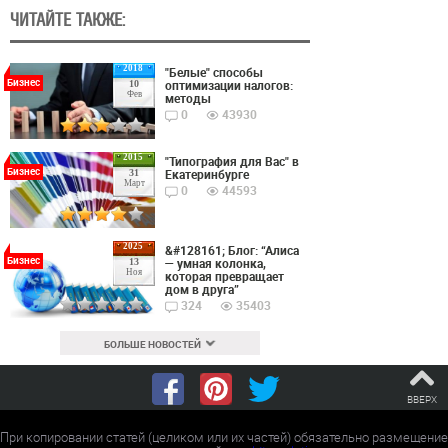
ЧИТАЙТЕ ТАКЖЕ:
2018
"Белые" способы
Бизнес
оптимизации налогов:
10
Фев
методы
0
43930
2015
"Типография для Вас" в
Бизнес
Екатеринбурге
31
Март
0
44593
2025
&#128161; Блог: “Алиса
Бизнес
— умная колонка,
13
Ноя
которая превращает
дом в друга”
324
35403
БОЛЬШЕ НОВОСТЕЙ
ВВЕРХ
При копировании статей (целиком или их частей) обязательно размещение