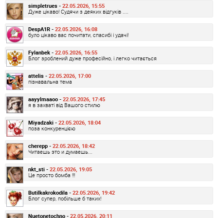
simpletrues -
22.05.2026, 15:55
Дуже цікаво! Судячи з деяких відгуків ....
DespA1R -
22.05.2026, 16:08
було цікаво вас почитати, спасибі і удачі!
Fylanbek -
22.05.2026, 16:55
Блог зроблений дуже професійно, і легко читається
attelis -
22.05.2026, 17:00
пізнавальна тема
aayylmaaoo -
22.05.2026, 17:45
я в захваті від Вашого стилю
Miyadzaki -
22.05.2026, 18:04
поза конкуренцією
cherepp -
22.05.2026, 18:42
Читаешь это и думаешь...
nkt_sti -
22.05.2026, 19:05
Це просто бомба !!!
Butilkakrokodila -
22.05.2026, 19:42
Блог супер, побільше б таких!
Nuetonetochno -
22.05.2026, 20:11