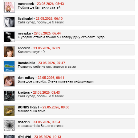
meonoeek -
23.05.2026, 05:43
Побольше бы таких статей
lisalisalol -
23.05.2026, 06:10
Сайт супер, побільше б таких!
nesapka -
23.05.2026, 06:44
С уводольствием пожал бы автору руку, его сайт - чудо.
anderdn -
23.05.2026, 07:09
Каменти жгут! :-D
Bambaleilo -
23.05.2026, 07:47
Позволю себе не согласится с вами
don_mikey -
23.05.2026, 08:11
Большое спасибо. Очень полезная информация
kroitors -
23.05.2026, 08:43
Сайт супер, побільше б таких!
BONDSTREET -
23.05.2026, 09:06
пізнавальна тема
dozer99 -
23.05.2026, 09:54
я в захваті від Вашого стилю
d9tl_d9tl -
23.05.2026, 10:13