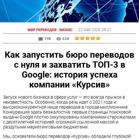
:
22 Май 2026
, 09:21
МИР ПЕРЕВОДОВ
БИЗНЕС
198
634
Как запустить бюро переводов
с нуля и захватить ТОП-3 в
Google: история успеха
компании «Курсив»
Запуск нового бизнеса в сфере услуг — это всегда прыжок в
неизвестность. Особенно, когда речь идет о 2021 годе и
высококонкурентной нише переводов в городе-миллионнике.
Конкуренция здесь безжалостна: первые страницы поисковой
выдачи Google плотно оккупированы компаниями-старожилами
с десятилетней историей, огромной ссылочной массой и
раздутыми маркетинговыми бюджетами.
Мы, основатели бюро переводов «Курсив», обладали глубокой