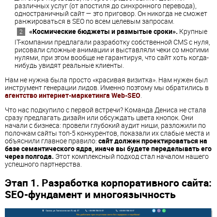
различных услуг (от апостиля до синхронного перевода),
одностраничный сайт — это приговор. Он никогда не сможет
ранжироваться в SEO по всем целевым запросам.
«Космические бюджеты и размытые сроки».
Крупные
IT-компании предлагали разработку собственной CMS с нуля,
рисовали сложные анимации и выставляли чеки со многими
нулями, при этом вообще не гарантируя, что сайт хоть когда-
нибудь увидят реальные клиенты.
Нам не нужна была просто «красивая визитка». Нам нужен был
инструмент генерации лидов. Именно поэтому мы обратились в
агентство интернет-маркетинга
Web-SEO
.
Что нас подкупило с первой встречи? Команда Дениса не стала
сразу предлагать дизайн или обсуждать цвета кнопок. Они
начали с бизнеса: провели глубокий аудит ниши, разложили по
полочкам сайты топ-5 конкурентов, показали их слабые места и
объяснили главное правило:
сайт должен проектироваться на
базе семантического ядра, иначе вы будете переделывать его
через полгода.
Этот комплексный подход стал началом нашего
успешного партнерства.
Этап 1. Разработка корпоративного сайта:
SEO-фундамент и многоязычность