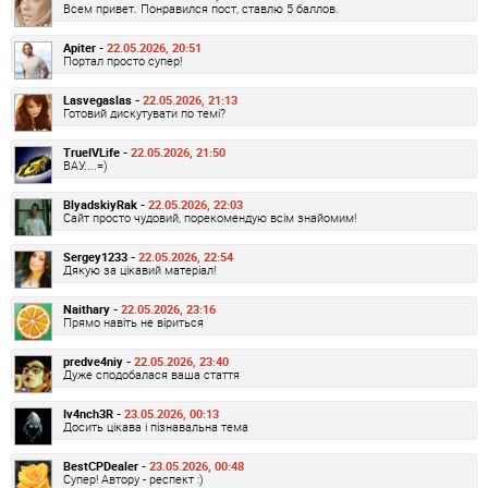
Всем привет. Понравился пост, ставлю 5 баллов.
Apiter -
22.05.2026, 20:51
Портал просто супер!
Lasvegaslas -
22.05.2026, 21:13
Готовий дискутувати по темі?
TrueIVLife -
22.05.2026, 21:50
ВАУ....=)
BlyadskiyRak -
22.05.2026, 22:03
Сайт просто чудовий, порекомендую всім знайомим!
Sergey1233 -
22.05.2026, 22:54
Дякую за цікавий матеріал!
Naithary -
22.05.2026, 23:16
Прямо навіть не віриться
predve4niy -
22.05.2026, 23:40
Дуже сподобалася ваша стаття
Iv4nch3R -
23.05.2026, 00:13
Досить цікава і пізнавальна тема
BestCPDealer -
23.05.2026, 00:48
Супер! Автору - респект :)