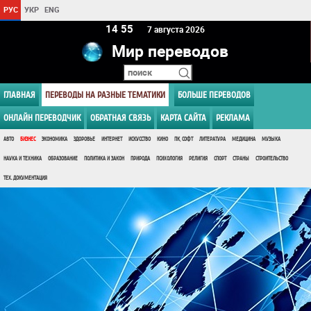
РУС
УКР
ENG
14 55
7 августа 2026
Мир переводов
ГЛАВНАЯ
ПЕРЕВОДЫ НА РАЗНЫЕ ТЕМАТИКИ
БОЛЬШЕ ПЕРЕВОДОВ
ОНЛАЙН ПЕРЕВОДЧИК
ОБРАТНАЯ СВЯЗЬ
КАРТА САЙТА
РЕКЛАМА
АВТО
БИЗНЕС
ЭКОНОМИКА
ЗДОРОВЬЕ
ИНТЕРНЕТ
ИСКУССТВО
КИНО
ПК, СОФТ
ЛИТЕРАТУРА
МЕДИЦИНА
МУЗЫКА
НАУКА И ТЕХНИКА
ОБРАЗОВАНИЕ
ПОЛИТИКА И ЗАКОН
ПРИРОДА
ПСИХОЛОГИЯ
РЕЛИГИЯ
СПОРТ
СТРАНЫ
СТРОИТЕЛЬСТВО
ТЕХ. ДОКУМЕНТАЦИЯ