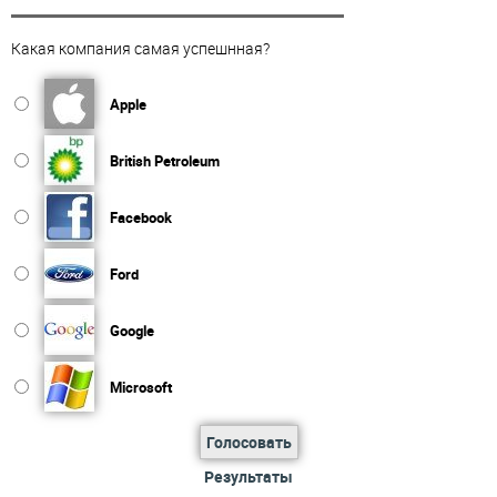
Какая компания самая успешнная?
Apple
British Petroleum
Facebook
Ford
Google
Microsoft
Голосовать
Результаты