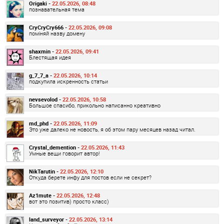
Origaki -
22.05.2026, 08:48
познавательная тема
CryCryCry666 -
22.05.2026, 09:08
поміняй назву домену
shaxmin -
22.05.2026, 09:41
Блестящая идея
g_7_7_a -
22.05.2026, 10:14
подкупила искренность статьи
nevsevolod -
22.05.2026, 10:58
Большое спасибо, прикольно написанно креативно
md_phd -
22.05.2026, 11:09
Это уже далеко не новость, я об этом пару месяцев назад читал.
Crystal_demention -
22.05.2026, 11:43
Умные вещи говорит автор!
NikTarutin -
22.05.2026, 12:10
Откуда берете инфу для постов если не секрет?
Az1mute -
22.05.2026, 12:48
вот это позитив) просто класс)
land_surveyor -
22.05.2026, 13:14