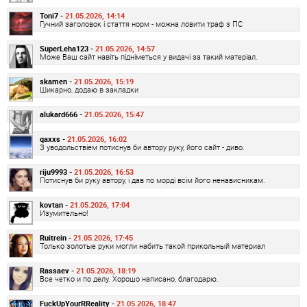
Toni7 -
21.05.2026, 14:14
Гучний заголовок і стаття норм - можна ловити траф з ПС
SuperLeha123 -
21.05.2026, 14:57
Може Ваш сайт навіть підніметься у видачі за такий матеріал.
skamen -
21.05.2026, 15:19
Шикарно, додаю в закладки
alukard666 -
21.05.2026, 15:47
qaxxs -
21.05.2026, 16:02
З уводольствіем потиснув би автору руку, його сайт - диво.
riju9993 -
21.05.2026, 16:53
Потиснув би руку автору, і дав по морді всім його ненависникам.
kovtan -
21.05.2026, 17:04
Изумительно!
Ruitrein -
21.05.2026, 17:45
Только золотые руки могли набить такой прикольный материал
Rassaev -
21.05.2026, 18:19
Все четко и по делу. Хорошо написано, благодарю.
FuckUpYourRReality -
21.05.2026, 18:47