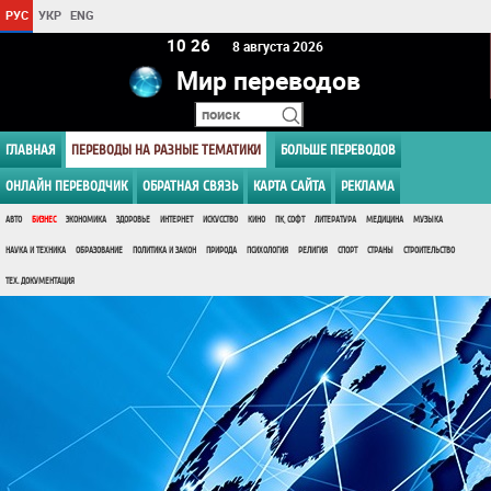
РУС
УКР
ENG
10:26
8 августа 2026
Мир переводов
ГЛАВНАЯ
ПЕРЕВОДЫ НА РАЗНЫЕ ТЕМАТИКИ
БОЛЬШЕ ПЕРЕВОДОВ
ОНЛАЙН ПЕРЕВОДЧИК
ОБРАТНАЯ СВЯЗЬ
КАРТА САЙТА
РЕКЛАМА
АВТО
БИЗНЕС
ЭКОНОМИКА
ЗДОРОВЬЕ
ИНТЕРНЕТ
ИСКУССТВО
КИНО
ПК, СОФТ
ЛИТЕРАТУРА
МЕДИЦИНА
МУЗЫКА
НАУКА И ТЕХНИКА
ОБРАЗОВАНИЕ
ПОЛИТИКА И ЗАКОН
ПРИРОДА
ПСИХОЛОГИЯ
РЕЛИГИЯ
СПОРТ
СТРАНЫ
СТРОИТЕЛЬСТВО
ТЕХ. ДОКУМЕНТАЦИЯ