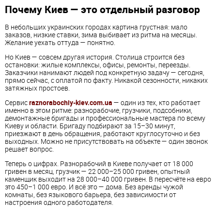
Почему Киев — это отдельный разговор
В небольших украинских городах картина грустная: мало
заказов, низкие ставки, зима выбивает из ритма на месяцы.
Желание уехать оттуда — понятно.
Но Киев — совсем другая история. Столица строится без
остановки: жилые комплексы, офисы, ремонты, переезды.
Заказчики нанимают людей под конкретную задачу — сегодня,
прямо сейчас, с оплатой по факту. Никакой сезонности, никаких
затяжных простоев.
Сервис
raznorabochiy-kiev.com.ua
— один из тех, кто работает
именно в этом ритме: разнорабочие, грузчики, подсобники,
демонтажные бригады и профессиональные мастера по всему
Киеву и области. Бригаду подбирают за 15–30 минут,
приезжают в день обращения, работают круглосуточно и без
выходных. Можно не присутствовать на объекте — один звонок
решает вопрос.
Теперь о цифрах. Разнорабочий в Киеве получает от 18 000
гривен в месяц, грузчик — 22 000–25 000 гривен, опытный
каменщик выходит на 28 000–40 000 гривен. В пересчёте на евро
это 450–1 000 евро. И всё это — дома. Без аренды чужой
комнаты, без языкового барьера, без зависимости от
настроения одного работодателя.