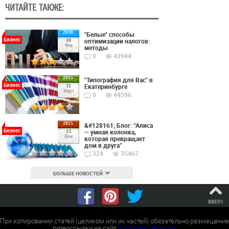
ЧИТАЙТЕ ТАКЖЕ:
2018
"Белые" способы
Бизнес
оптимизации налогов:
10
Фев
методы
0
43944
2015
"Типография для Вас" в
Бизнес
Екатеринбурге
31
Март
0
44596
2025
&#128161; Блог: “Алиса
Бизнес
— умная колонка,
13
Ноя
которая превращает
дом в друга”
324
35467
БОЛЬШЕ НОВОСТЕЙ
ВВЕРХ
При копировании статей (целиком или их частей) обязательно размещение
гиперссылки на сайт
worldtranslation.org
.