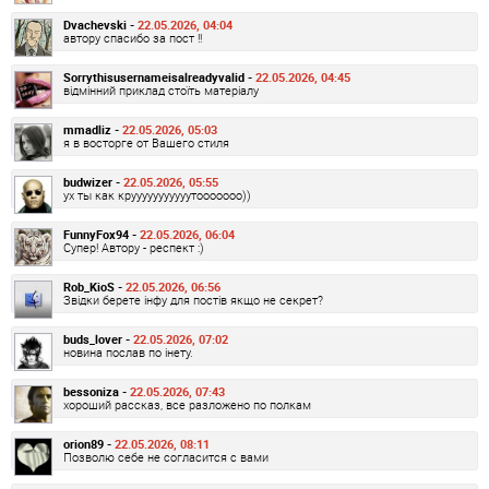
Dvachevski -
22.05.2026, 04:04
автору спасибо за пост !!
Sorrythisusernameisalreadyvalid -
22.05.2026, 04:45
відмінний приклад стоїть матеріалу
mmadliz -
22.05.2026, 05:03
я в восторге от Вашего стиля
budwizer -
22.05.2026, 05:55
ух ты как крууууууууууутооооооо))
FunnyFox94 -
22.05.2026, 06:04
Супер! Автору - респект :)
Rob_KioS -
22.05.2026, 06:56
Звідки берете інфу для постів якщо не секрет?
buds_lover -
22.05.2026, 07:02
новина послав по інету.
bessoniza -
22.05.2026, 07:43
хороший рассказ, все разложено по полкам
orion89 -
22.05.2026, 08:11
Позволю себе не согласится с вами