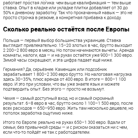
работает простая логика: чем выше квалификация — тем выше
ставка. Опыт в кладке или укладке плитки добавляет от 30 до
50% к дневному заработку. Так что прокачанный навык — это не
просто строчка в резюме, а конкретная прибавка к доходу.
Сколько реально остаётся после Европы
Польша — первый выбор большинства украинцев. Ставка
выглядит привлекательно: 15–20 злотых в час, брутто выходит
2 200–2 800 евро в месяц. Но потом начинаются вычеты. Аренда
комнаты, налоги, еда — и на руках остаётся уже 900–1 300 евро.
Зимой часы сокращают, и эта цифра падает ещё ниже.
Германия? Да, серьёзнее. Каменщик или подсобник
зарабатывает 1 800–2 300 евро брутто. Но налоговая нагрузка
здесь 30–35%, плюс аренда от 400 евро. В итоге — 800–1 100
евро. И это при условии, что вы уже знаете язык и можете
подтвердить опыт. Без этого — просто не возьмут.
Чехия — самый доступный вход, но и самый скромный
результат. 6–8 евро в час, брутто около 1 100–1 500 евро, после
всех расходов — 650–950 евро. Жить там несколько дешевле, но
потолок заработка ощутимо ниже.
Итого по Европе: реально на руках 650–1 300 евро. Вдали от
семьи, без привычной среды — и с риском оказаться ни с чем,
если что-то пойдёт не так с работодателем.