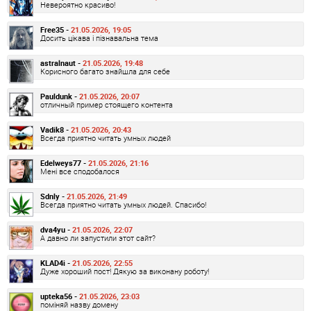
Невероятно красиво!
Free35 -
21.05.2026, 19:05
Досить цікава і пізнавальна тема
astralnaut -
21.05.2026, 19:48
Корисного багато знайшла для себе
Pauldunk -
21.05.2026, 20:07
отличный пример стоящего контента
Vadik8 -
21.05.2026, 20:43
Всегда приятно читать умных людей
Edelweys77 -
21.05.2026, 21:16
Мені все сподобалося
Sdnly -
21.05.2026, 21:49
Всегда приятно читать умных людей. Спасибо!
dva4yu -
21.05.2026, 22:07
А давно ли запустили этот сайт?
KLAD4i -
21.05.2026, 22:55
Дуже хороший пост! Дякую за виконану роботу!
upteka56 -
21.05.2026, 23:03
поміняй назву домену