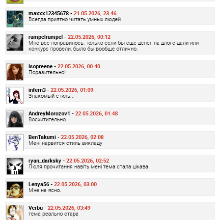
maxxx12345678 -
21.05.2026, 23:46
Всегда приятно читать умных людей
rumpelrumpel -
22.05.2026, 00:12
Мне все понравилось, только если бы еще денег на длоге дали или
конкурс провели, было бы вообще отлично.
Isopreene -
22.05.2026, 00:40
Поразительно!
infern3 -
22.05.2026, 01:09
Знакомый стиль...
AndreyMorozov1 -
22.05.2026, 01:48
Восхитительно..
BenTakumi -
22.05.2026, 02:08
Мені нарвится стиль викладу
ryan_darksky -
22.05.2026, 02:52
Після прочитання навіть мені тема стала цікава.
Lenya56 -
22.05.2026, 03:00
Мне не ясно.
Verbu -
22.05.2026, 03:49
тема реально стара