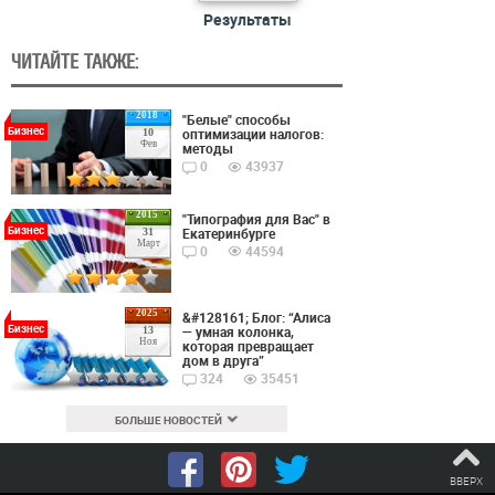
Результаты
ЧИТАЙТЕ ТАКЖЕ:
2018
"Белые" способы
Бизнес
оптимизации налогов:
10
Фев
методы
0
43937
2015
"Типография для Вас" в
Бизнес
Екатеринбурге
31
Март
0
44594
2025
&#128161; Блог: “Алиса
Бизнес
— умная колонка,
13
Ноя
которая превращает
дом в друга”
324
35451
БОЛЬШЕ НОВОСТЕЙ
ВВЕРХ