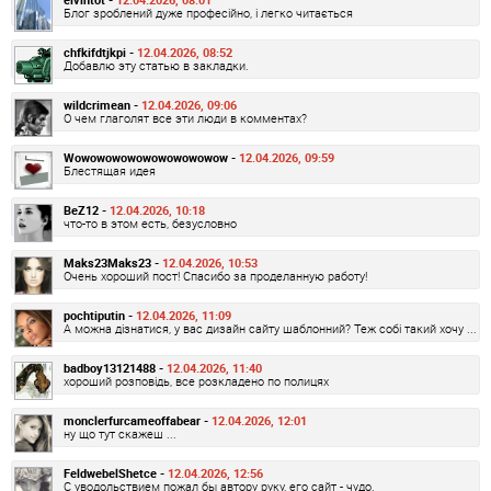
Блог зроблений дуже професійно, і легко читається
chfkifdtjkpi -
12.04.2026, 08:52
Добавлю эту статью в закладки.
wildcrimean -
12.04.2026, 09:06
О чем глаголят все эти люди в комментах?
Wowowowowowowowowowow -
12.04.2026, 09:59
Блестящая идея
BeZ12 -
12.04.2026, 10:18
что-то в этом есть, безусловно
Maks23Maks23 -
12.04.2026, 10:53
Очень хороший пост! Спасибо за проделанную работу!
pochtiputin -
12.04.2026, 11:09
А можна дізнатися, у вас дизайн сайту шаблонний? Теж собі такий хочу ...
badboy13121488 -
12.04.2026, 11:40
хороший розповідь, все розкладено по полицях
monclerfurcameoffabear -
12.04.2026, 12:01
ну що тут скажеш ...
FeldwebelShetce -
12.04.2026, 12:56
С уводольствием пожал бы автору руку, его сайт - чудо.