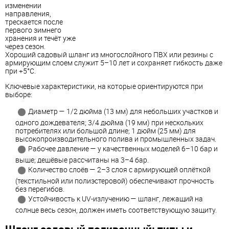
изменении
направления,
трескается после
первого зимнего
хранения и течёт уже
через сезон.
Хороший садовый шланг из многослойного ПВХ или резины с
армирующим слоем служит 5–10 лет и сохраняет гибкость даже
при +5°C.
Ключевые характеристики, на которые ориентируются при
выборе:
Диаметр — 1/2 дюйма (13 мм) для небольших участков и
одного дождевателя; 3/4 дюйма (19 мм) при нескольких
потребителях или большой длине; 1 дюйм (25 мм) для
высокопроизводительного полива и промышленных задач.
Рабочее давление — у качественных моделей 6–10 бар и
выше; дешёвые рассчитаны на 3–4 бар.
Количество слоёв — 2–3 слоя с армирующей оплёткой
(текстильной или полиэстеровой) обеспечивают прочность
без перегибов.
Устойчивость к UV-излучению — шланг, лежащий на
солнце весь сезон, должен иметь соответствующую защиту.