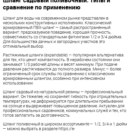
Шланг садовый поливочный: типы и
сравнение по применению
Шланг для воды на современном рынке представлен в
нескольких конструктивных исполнениях. Классический
армированный ПВХ-шланг — самый распространённый
вариант: предсказуемое поведение, хорошая прочность,
совместимость со стандартными фитингами 1/2 и 3/4 дюйма.
Для большинства дачных и загородных участков это
оптимальный выбор.
Растяжимые шланги (expandable) — популярная альтернатива
для тех, кто ценит компактность. В нерабочем состоянии они
занимают 1/3 рабочей длины и весят минимум. При подаче
давления растягиваются до полного размера. Минус — более
ограниченный срок службы по сравнению с классическим
армированным шлангом, особенно при интенсивном
использовании.
Шланг садовый из натуральной резины — профессиональный
вариант. Он тяжелее, но сохраняет гибкость при отрицательных
температурах, не деформируется при длительном пребывании
на солнце и выдерживает повышенное давление. Актуален для
профессиональных садовников, коммунальных служб и тех, кто
готов заплатить за долговечность.
Шланг поливочный в широком ассортименте — 1/2, 3/4 и 1 дюйм
— можно выбрать в разделе https://e-