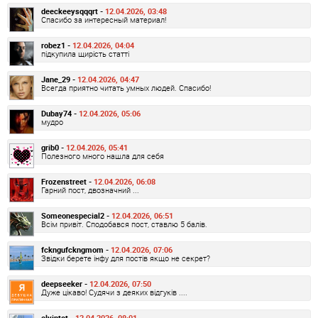
deeckeeysqqqrt -
12.04.2026, 03:48
Спасибо за интересный материал!
robez1 -
12.04.2026, 04:04
підкупила щирість статті
Jane_29 -
12.04.2026, 04:47
Всегда приятно читать умных людей. Спасибо!
Dubay74 -
12.04.2026, 05:06
мудро
grib0 -
12.04.2026, 05:41
Полезного много нашла для себя
Frozenstreet -
12.04.2026, 06:08
Гарний пост, двозначний ...
Someonespecial2 -
12.04.2026, 06:51
Всім привіт. Сподобався пост, ставлю 5 балів.
fckngufckngmom -
12.04.2026, 07:06
Звідки берете інфу для постів якщо не секрет?
deepseeker -
12.04.2026, 07:50
Дуже цікаво! Судячи з деяких відгуків ....
elvintot -
12.04.2026, 08:01