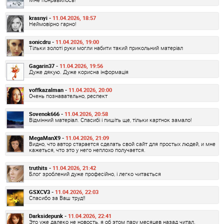
krasnyi -
11.04.2026, 18:57
Неймовірно гарно!
sonicdru -
11.04.2026, 19:00
Тільки золоті руки могли набити такий прикольний матеріал
Gagarin37 -
11.04.2026, 19:56
Дуже дякую. Дуже корисна інформація
voffkazalman -
11.04.2026, 20:00
Очень познавательно, респект
Sovenok666 -
11.04.2026, 20:58
Відмінний матеріал. Спасибі і пишіть ще, тільки картнок замало!
MegaManX9 -
11.04.2026, 21:09
Видно, что автор старается сделать свой сайт для простых людей, и мне
кажеться, что это у него неплохо получается.
truthits -
11.04.2026, 21:42
Блог зроблений дуже професійно, і легко читається
GSXCV3 -
11.04.2026, 22:03
Спасибо за Ваш труд!!
Darksidepunk -
11.04.2026, 22:41
Это уже далеко не новость, я об этом пару месяцев назад читал.