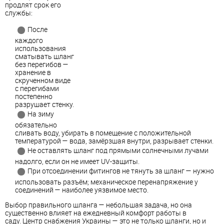
продлят срок его
службы:
После
каждого
использования
сматывать шланг
без перегибов —
хранение в
скрученном виде
с перегибами
постепенно
разрушает стенку.
На зиму
обязательно
сливать воду, убирать в помещение с положительной
температурой — вода, замёрзшая внутри, разрывает стенки.
Не оставлять шланг под прямыми солнечными лучами
надолго, если он не имеет UV-защиты.
При отсоединении фитингов не тянуть за шланг — нужно
использовать разъём; механическое перенапряжение у
соединений — наиболее уязвимое место.
Выбор правильного шланга — небольшая задача, но она
существенно влияет на ежедневный комфорт работы в
саду. Центр снабжения Украины — это не только шланги, но и