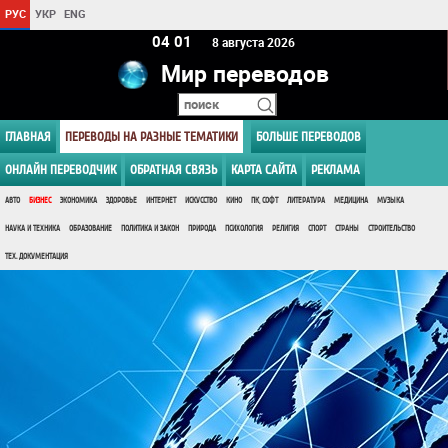
РУС
УКР
ENG
04:01
8 августа 2026
Мир переводов
ГЛАВНАЯ
ПЕРЕВОДЫ НА РАЗНЫЕ ТЕМАТИКИ
БОЛЬШЕ ПЕРЕВОДОВ
ОНЛАЙН ПЕРЕВОДЧИК
ОБРАТНАЯ СВЯЗЬ
КАРТА САЙТА
РЕКЛАМА
АВТО
БИЗНЕС
ЭКОНОМИКА
ЗДОРОВЬЕ
ИНТЕРНЕТ
ИСКУССТВО
КИНО
ПК, СОФТ
ЛИТЕРАТУРА
МЕДИЦИНА
МУЗЫКА
НАУКА И ТЕХНИКА
ОБРАЗОВАНИЕ
ПОЛИТИКА И ЗАКОН
ПРИРОДА
ПСИХОЛОГИЯ
РЕЛИГИЯ
СПОРТ
СТРАНЫ
СТРОИТЕЛЬСТВО
ТЕХ. ДОКУМЕНТАЦИЯ