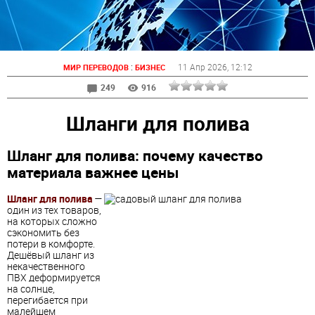
:
11 Апр 2026
, 12:12
МИР ПЕРЕВОДОВ
БИЗНЕС
249
916
Шланги для полива
Шланг для полива: почему качество
материала важнее цены
Шланг для полива
—
один из тех товаров,
на которых сложно
сэкономить без
потери в комфорте.
Дешёвый шланг из
некачественного
ПВХ деформируется
на солнце,
перегибается при
малейшем