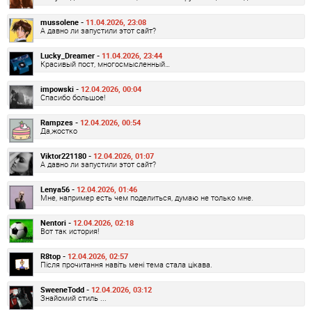
mussolene -
11.04.2026, 23:08
А давно ли запустили этот сайт?
Lucky_Dreamer -
11.04.2026, 23:44
Красивый пост, многосмысленный…
impowski -
12.04.2026, 00:04
Спасибо большое!
Rampzes -
12.04.2026, 00:54
Да,жостко
Viktor221180 -
12.04.2026, 01:07
А давно ли запустили этот сайт?
Lenya56 -
12.04.2026, 01:46
Мне, например есть чем поделиться, думаю не только мне.
Nentori -
12.04.2026, 02:18
Вот так история!
R8top -
12.04.2026, 02:57
Після прочитання навіть мені тема стала цікава.
SweeneTodd -
12.04.2026, 03:12
Знайомий стиль ...