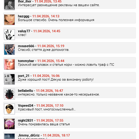
Ihor_ihor -
11.04.2026, 13:45
Интересует размещение рекламы на вашем сайте.
hazggg -
11.04.2026, 14:13
Большое спасибо. Очень полезная информация
valuy77 -
11.04.2026, 14:45
клас!
mouse666 -
11.04.2026, 15:19
Спасибі, стаття дуже допомогла.
tommybar -
11.04.2026, 15:44
Громкий заголовок и статья норм - можно ловить траф с ПС
port_21 -
11.04.2026, 16:06
Дуже хороший пост! Дякую за виконану роботу!
bellabellu -
11.04.2026, 16:47
интересно. только название какое-то несерьезное.
Vspeed34 -
11.04.2026, 17:10
Красивый пост, многосмысленный…
night2831 -
11.04.2026, 17:55
Очень понравилась ваша статья
Jimmy_diGriz -
11.04.2026, 18:17
Мне понравилось!