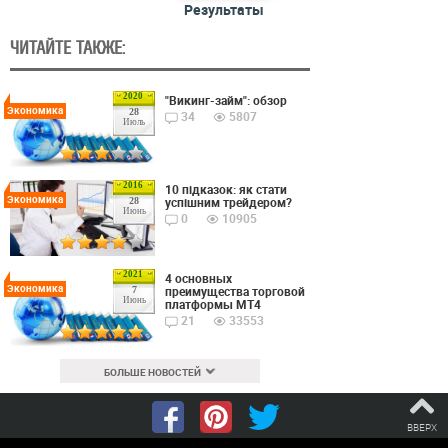
Результаты
ЧИТАЙТЕ ТАКЖЕ:
2020
"Викинг-займ": обзор
Экономика
28
34
5807
Июль
2016
10 підказок: як стати
Экономика
успішним трейдером?
28
Июнь
0
10905
2021
4 основных
Экономика
преимущества торговой
7
Июнь
платформы MT4
21
33553
БОЛЬШЕ НОВОСТЕЙ
ВВЕРХ