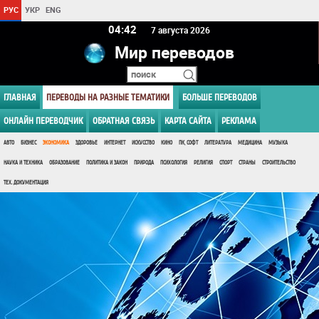
РУС
УКР
ENG
04 42
7 августа 2026
Мир переводов
ГЛАВНАЯ
ПЕРЕВОДЫ НА РАЗНЫЕ ТЕМАТИКИ
БОЛЬШЕ ПЕРЕВОДОВ
ОНЛАЙН ПЕРЕВОДЧИК
ОБРАТНАЯ СВЯЗЬ
КАРТА САЙТА
РЕКЛАМА
АВТО
БИЗНЕС
ЭКОНОМИКА
ЗДОРОВЬЕ
ИНТЕРНЕТ
ИСКУССТВО
КИНО
ПК, СОФТ
ЛИТЕРАТУРА
МЕДИЦИНА
МУЗЫКА
НАУКА И ТЕХНИКА
ОБРАЗОВАНИЕ
ПОЛИТИКА И ЗАКОН
ПРИРОДА
ПСИХОЛОГИЯ
РЕЛИГИЯ
СПОРТ
СТРАНЫ
СТРОИТЕЛЬСТВО
ТЕХ. ДОКУМЕНТАЦИЯ