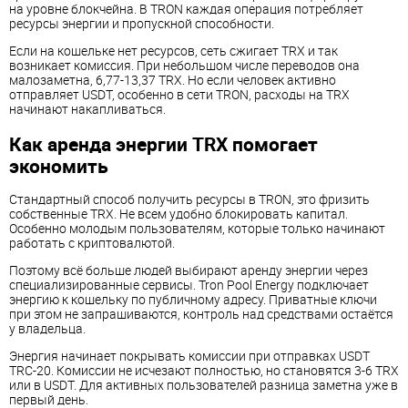
на уровне блокчейна. В TRON каждая операция потребляет
ресурсы энергии и пропускной способности.
Если на кошельке нет ресурсов, сеть сжигает TRX и так
возникает комиссия. При небольшом числе переводов она
малозаметна, 6,77-13,37 TRX. Но если человек активно
отправляет USDT, особенно в сети TRON, расходы на TRX
начинают накапливаться.
Как аренда энергии TRX помогает
экономить
Стандартный способ получить ресурсы в TRON, это фризить
собственные TRX. Не всем удобно блокировать капитал.
Особенно молодым пользователям, которые только начинают
работать с криптовалютой.
Поэтому всё больше людей выбирают аренду энергии через
специализированные сервисы. Tron Pool Energy подключает
энергию к кошельку по публичному адресу. Приватные ключи
при этом не запрашиваются, контроль над средствами остаётся
у владельца.
Энергия начинает покрывать комиссии при отправках USDT
TRC-20. Комиссии не исчезают полностью, но становятся 3-6 TRX
или в USDT. Для активных пользователей разница заметна уже в
первый день.