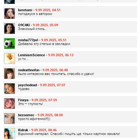
keretomi -
9.09.2025, 04:51
погоджуся з автором
O9C4KI -
9.09.2025, 05:09
Знакомый стиль...
misha777pvl -
9.09.2025, 05:51
Добавлю эту статью в закладки.
LeninismScience -
9.09.2025, 06:13
ух ти...
nodeathnofun -
9.09.2025, 06:48
было интересно вас почитать, спасибо и удачи!
psychodead -
9.09.2025, 07:07
Чудово ..
Fineya -
9.09.2025, 07:59
Это — глупость!
bezoomec -
9.09.2025, 08:00
просто афигенно!!!!))
Kidruk -
9.09.2025, 08:46
Відмінний матеріал. Спасибі і пишіть ще, тільки картнок замало!