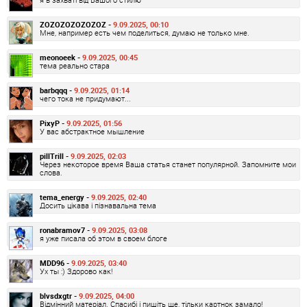
ZOZOZOZOZOZOZ -
9.09.2025, 00:10
Мне, например есть чем поделиться, думаю не только мне.
meonoeek -
9.09.2025, 00:45
тема реально стара
barbqqq -
9.09.2025, 01:14
чего тока не придумают...
PixyP -
9.09.2025, 01:56
У вас абстрактное мышление
pillTrill -
9.09.2025, 02:03
Через некоторое время Ваша статья станет популярной. Запомните мои
слова.
tema_energy -
9.09.2025, 02:40
Досить цікава і пізнавальна тема
ronabramov7 -
9.09.2025, 03:08
я уже писала об этом в своем блоге
MDD96 -
9.09.2025, 03:40
Ух ты :) Здорово как!
blvsdxgtr -
9.09.2025, 04:00
Відмінний матеріал. Спасибі і пишіть ще, тільки картнок замало!