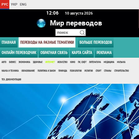
РУС
УКР
ENG
12 06
10 августа 2026
Мир переводов
ГЛАВНАЯ
ПЕРЕВОДЫ НА РАЗНЫЕ ТЕМАТИКИ
БОЛЬШЕ ПЕРЕВОДОВ
ОНЛАЙН ПЕРЕВОДЧИК
ОБРАТНАЯ СВЯЗЬ
КАРТА САЙТА
РЕКЛАМА
АВТО
БИЗНЕС
ЭКОНОМИКА
ЗДОРОВЬЕ
ИНТЕРНЕТ
ИСКУССТВО
КИНО
ПК, СОФТ
ЛИТЕРАТУРА
МЕДИЦИНА
МУЗЫКА
НАУКА И ТЕХНИКА
ОБРАЗОВАНИЕ
ПОЛИТИКА И ЗАКОН
ПРИРОДА
ПСИХОЛОГИЯ
РЕЛИГИЯ
СПОРТ
СТРАНЫ
СТРОИТЕЛЬСТВО
ТЕХ. ДОКУМЕНТАЦИЯ