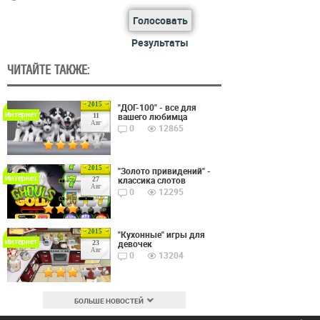
Голосовать
Результаты
ЧИТАЙТЕ ТАКЖЕ:
2015
"ДОГ-100" - все для
Интернет
вашего любимца
11
Авг
0
12865
2015
"Золото привидений" -
Интернет
классика слотов
27
Авг
0
12295
2015
"Кухонные" игры для
Интернет
девочек
23
Авг
0
13204
БОЛЬШЕ НОВОСТЕЙ