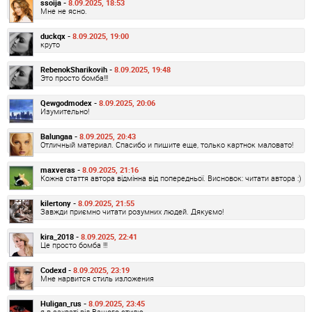
ssoija -
8.09.2025, 18:53
Мне не ясно.
duckqx -
8.09.2025, 19:00
круто
RebenokSharikovih -
8.09.2025, 19:48
Это просто бомба!!!
Qewgodmodex -
8.09.2025, 20:06
Изумительно!
Balungaa -
8.09.2025, 20:43
Отличный материал. Спасибо и пишите еще, только картнок маловато!
maxveras -
8.09.2025, 21:16
Кожна стаття автора відмінна від попередньої. Висновок: читати автора :)
kilertony -
8.09.2025, 21:55
Завжди приємно читати розумних людей. Дякуємо!
kira_2018 -
8.09.2025, 22:41
Це просто бомба !!!
Codexd -
8.09.2025, 23:19
Мне нарвится стиль изложения
Huligan_rus -
8.09.2025, 23:45
я в захваті від Вашого стилю