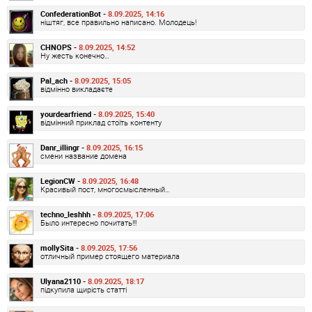
ConfederationBot -
8.09.2025, 14:16
ніштяг, все правильно написано. Молодець!
CHNOPS -
8.09.2025, 14:52
Ну жесть конечно…
Pal_ach -
8.09.2025, 15:05
відмінно викладаєте
yourdearfriend -
8.09.2025, 15:40
відмінний приклад стоїть контенту
Danr_illingr -
8.09.2025, 16:15
смени название домена
LegionCW -
8.09.2025, 16:48
Красивый пост, многосмысленный…
techno_leshhh -
8.09.2025, 17:06
Было интересно почитать!!!
mollySita -
8.09.2025, 17:56
отличный пример стоящего материала
Ulyana2110 -
8.09.2025, 18:17
підкупила щирість статті