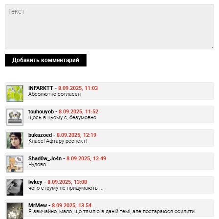
Добавить комментарий
INFARKTT -
8.09.2025, 11:03
Абсолютно согласен
touhouyob -
8.09.2025, 11:52
щось в цьому є, безумовно
bukazoed -
8.09.2025, 12:19
Класс! Афтару респект!
Shad0w_Jo4n -
8.09.2025, 12:49
Чудово ..
lwkey -
8.09.2025, 13:08
чого струму не придумають ...
MrMew -
8.09.2025, 13:54
Я звичайно, мало, що тямлю в даній темі, але постараюся осилити.