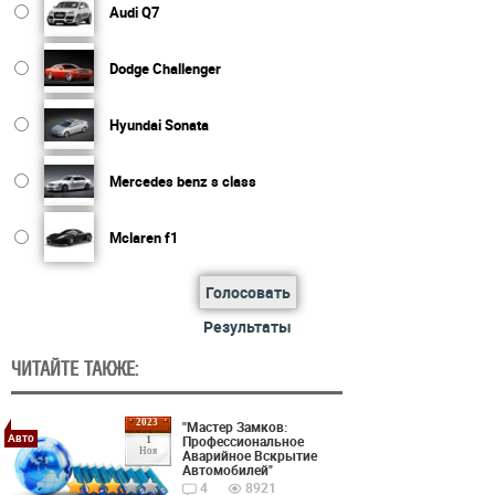
Audi Q7
Dodge Challenger
Hyundai Sonata
Mercedes benz s class
Mclaren f1
Голосовать
Результаты
ЧИТАЙТЕ ТАКЖЕ:
2023
"Мастер Замков:
Авто
Профессиональное
1
Ноя
Аварийное Вскрытие
Автомобилей"
4
8921