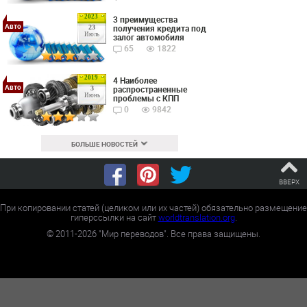
2023
3 преимущества
Авто
получения кредита под
23
Июль
залог автомобиля
65
1822
2019
4 Наиболее
Авто
распространенные
3
Июнь
проблемы с КПП
0
9842
БОЛЬШЕ НОВОСТЕЙ
ВВЕРХ
При копировании статей (целиком или их частей) обязательно размещение
гиперссылки на сайт
worldtranslation.org
.
©
2011-2026
"Мир переводов". Все права защищены.