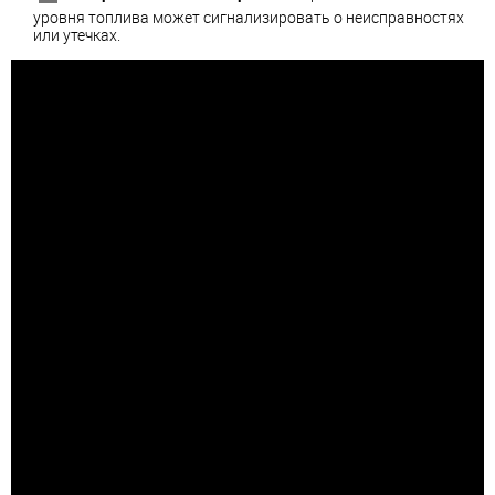
уровня топлива может сигнализировать о неисправностях
или утечках.