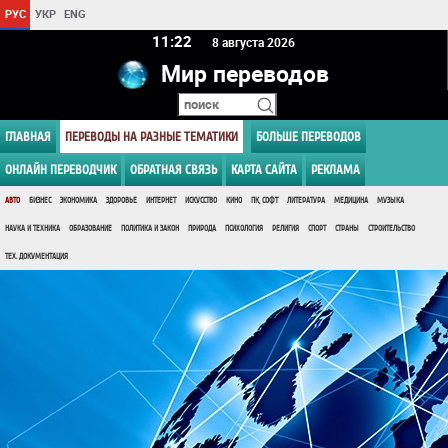
РУС
УКР
ENG
11 22
8 августа 2026
Мир переводов
ГЛАВНАЯ
ПЕРЕВОДЫ НА РАЗНЫЕ ТЕМАТИКИ
БОЛЬШЕ ПЕРЕВОДОВ
ОНЛАЙН ПЕРЕВОДЧИК
ОБРАТНАЯ СВЯЗЬ
КАРТА САЙТА
РЕКЛАМА
АВТО
БИЗНЕС
ЭКОНОМИКА
ЗДОРОВЬЕ
ИНТЕРНЕТ
ИСКУССТВО
КИНО
ПК, СОФТ
ЛИТЕРАТУРА
МЕДИЦИНА
МУЗЫКА
НАУКА И ТЕХНИКА
ОБРАЗОВАНИЕ
ПОЛИТИКА И ЗАКОН
ПРИРОДА
ПСИХОЛОГИЯ
РЕЛИГИЯ
СПОРТ
СТРАНЫ
СТРОИТЕЛЬСТВО
ТЕХ. ДОКУМЕНТАЦИЯ