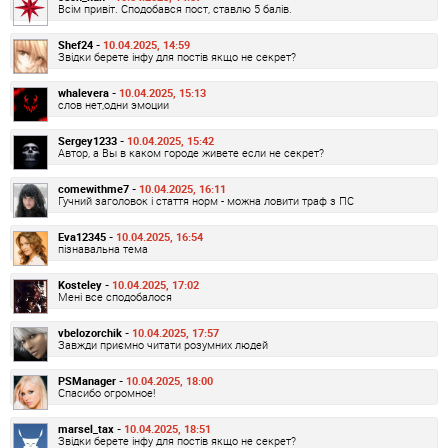
Всім привіт. Сподобався пост, ставлю 5 балів.
Shef24 -
10.04.2025, 14:59
Звідки берете інфу для постів якщо не секрет?
whalevera -
10.04.2025, 15:13
слов нет,одни эмоции
Sergey1233 -
10.04.2025, 15:42
Автор, а Вы в каком городе живете если не секрет?
comewithme7 -
10.04.2025, 16:11
Гучний заголовок і стаття норм - можна ловити траф з ПС
Eva12345 -
10.04.2025, 16:54
пізнавальна тема
Kosteley -
10.04.2025, 17:02
Мені все сподобалося
vbelozorchik -
10.04.2025, 17:57
Завжди приємно читати розумних людей
PSManager -
10.04.2025, 18:00
Спасибо огромное!
marsel_tax -
10.04.2025, 18:51
Звідки берете інфу для постів якщо не секрет?