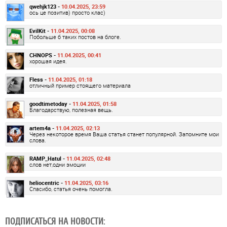
qwehjk123 -
10.04.2025, 23:59
ось це позитив) просто клас)
EvilKit -
11.04.2025, 00:08
Побольше б таких постов на блоге.
CHNOPS -
11.04.2025, 00:41
хорошая идея.
Fless -
11.04.2025, 01:18
отличный пример стоящего материала
goodtimetoday -
11.04.2025, 01:58
Благодарствую, полезная вещь.
artem4a -
11.04.2025, 02:13
Через некоторое время Ваша статья станет популярной. Запомните мои
слова.
RAMP_Hatul -
11.04.2025, 02:48
слов нет,одни эмоции
heliocentric -
11.04.2025, 03:16
Спасибо, статья очень помогла.
ПОДПИСАТЬСЯ НА НОВОСТИ: