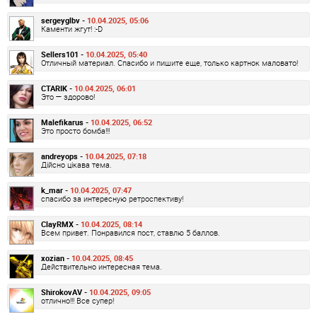
sergeyglbv -
10.04.2025, 05:06
Каменти жгут! :-D
Sellers101 -
10.04.2025, 05:40
Отличный материал. Спасибо и пишите еще, только картнок маловато!
CTARIK -
10.04.2025, 06:01
Это — здорово!
Malefikarus -
10.04.2025, 06:52
Это просто бомба!!!
andreyops -
10.04.2025, 07:18
Дійсно цікава тема.
k_mar -
10.04.2025, 07:47
спасибо за интересную ретроспективу!
ClayRMX -
10.04.2025, 08:14
Всем привет. Понравился пост, ставлю 5 баллов.
xozian -
10.04.2025, 08:45
Действительно интересная тема.
ShirokovAV -
10.04.2025, 09:05
отлично!!! Все супер!