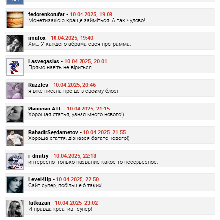
fedorenkorufat -
10.04.2025, 19:03
Монетизацією краще займіться. А так чудово!
imafox -
10.04.2025, 19:40
Хм… У каждого абрама своя программа.
Lasvegaslas -
10.04.2025, 20:01
Прямо навіть не віриться
Razzles -
10.04.2025, 20:46
я вже писала про це в своєму блозі
Иванова А.П. -
10.04.2025, 21:15
Хорошая статья, узнал много нового!)
BahadirSeydametov -
10.04.2025, 21:55
Хороша стаття, дізнався багато нового!)
i_dmitry -
10.04.2025, 22:18
интересно. только название какое-то несерьезное.
Level4Up -
10.04.2025, 22:50
Сайт супер, побільше б таких!
fatkazan -
10.04.2025, 23:02
И правда креатив…супер!