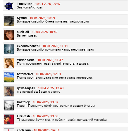
TrueIVLife -
10.04.2025, 09:47
Знакомый стиль...
Sytrnd -
10.04.2025, 10:09
Большое спасибо. Очень полезная информация
suck_all -
10.04.2025, 10:49
Вы не правы.
executivechef0 -
10.04.2025, 11:11
Большое спасибо, прикольно написанно креативно
Yurich74rus -
10.04.2025, 11:47
Після прочитання навіть мені тема стала цікава.
bafomet69 -
10.04.2025, 12:01
После прочтения даже мне тема стала интересна.
qawasaqa13 -
10.04.2025, 12:40
я в захваті від Вашого стилю
Kosteley -
10.04.2025, 13:07
Привіт! Пропоную обмін постовими з вашим блогом.
FitzRash -
10.04.2025, 13:50
Тільки золоті руки могли набити такий прикольний матеріал
cech_kun -
10.04.2025, 14:07