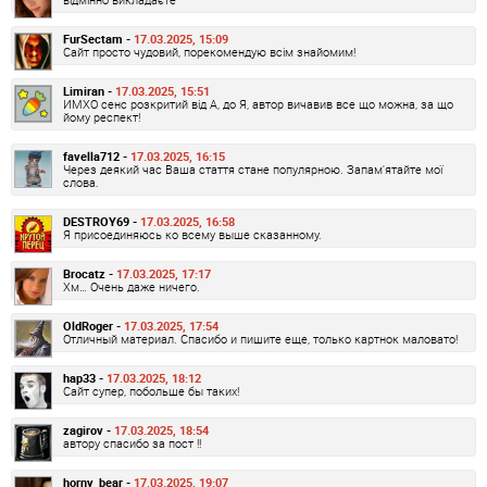
FurSectam -
17.03.2025, 15:09
Сайт просто чудовий, порекомендую всім знайомим!
Limiran -
17.03.2025, 15:51
ИМХО сенс розкритий від А, до Я, автор вичавив все що можна, за що
йому респект!
favella712 -
17.03.2025, 16:15
Через деякий час Ваша стаття стане популярною. Запам'ятайте мої
слова.
DESTROY69 -
17.03.2025, 16:58
Я присоединяюсь ко всему выше сказанному.
Brocatz -
17.03.2025, 17:17
Хм… Очень даже ничего.
OldRoger -
17.03.2025, 17:54
Отличный материал. Спасибо и пишите еще, только картнок маловато!
hap33 -
17.03.2025, 18:12
Сайт супер, побольше бы таких!
zagirov -
17.03.2025, 18:54
автору спасибо за пост !!
horny_bear -
17.03.2025, 19:07