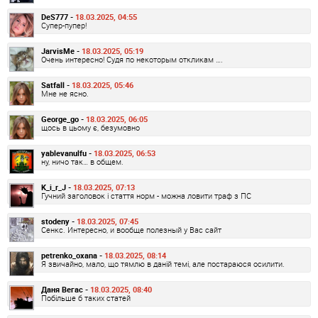
DeS777 -
18.03.2025, 04:55
Супер-пупер!
JarvisMe -
18.03.2025, 05:19
Очень интересно! Судя по некоторым откликам ….
Satfall -
18.03.2025, 05:46
Мне не ясно.
George_go -
18.03.2025, 06:05
щось в цьому є, безумовно
yablevanulfu -
18.03.2025, 06:53
ну, ничо так… в общем.
K_i_r_J -
18.03.2025, 07:13
Гучний заголовок і стаття норм - можна ловити траф з ПС
stodeny -
18.03.2025, 07:45
Сенкс. Интересно, и вообще полезный у Вас сайт
petrenko_oxana -
18.03.2025, 08:14
Я звичайно, мало, що тямлю в даній темі, але постараюся осилити.
Даня Вегас -
18.03.2025, 08:40
Побільше б таких статей