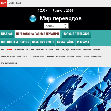
РУС
УКР
ENG
12 07
7 августа 2026
Мир переводов
ГЛАВНАЯ
ПЕРЕВОДЫ НА РАЗНЫЕ ТЕМАТИКИ
БОЛЬШЕ ПЕРЕВОДОВ
ОНЛАЙН ПЕРЕВОДЧИК
ОБРАТНАЯ СВЯЗЬ
КАРТА САЙТА
РЕКЛАМА
АВТО
БИЗНЕС
ЭКОНОМИКА
ЗДОРОВЬЕ
ИНТЕРНЕТ
ИСКУССТВО
КИНО
ПК, СОФТ
ЛИТЕРАТУРА
МЕДИЦИНА
МУЗЫКА
НАУКА И ТЕХНИКА
ОБРАЗОВАНИЕ
ПОЛИТИКА И ЗАКОН
ПРИРОДА
ПСИХОЛОГИЯ
РЕЛИГИЯ
СПОРТ
СТРАНЫ
СТРОИТЕЛЬСТВО
ТЕХ. ДОКУМЕНТАЦИЯ