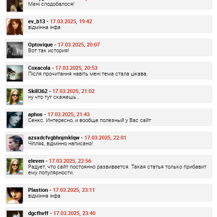
Мені сподобалося!
ev_b13 -
17.03.2025, 19:42
відмінна інфа
Optovique -
17.03.2025, 20:07
Вот так история!
Coxacola -
17.03.2025, 20:53
Після прочитання навіть мені тема стала цікава.
Skill362 -
17.03.2025, 21:02
ну что тут скажешь…
aphos -
17.03.2025, 21:43
Сенкс. Интересно, и вообще полезный у Вас сайт
azsxdcfvgbhnjmklqw -
17.03.2025, 22:01
Чіпляє, відмінно написано!
eIeven -
17.03.2025, 22:56
Радует, что сайт постоянно развивается. Такая статья только прибавит
ему популярности.
Plastion -
17.03.2025, 23:11
відмінна інфа
dgcfhvff -
17.03.2025, 23:40