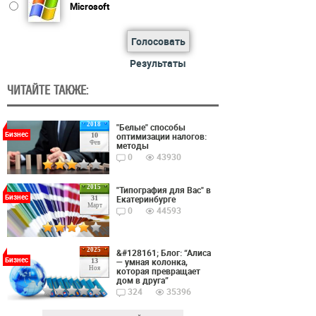
Microsoft
Голосовать
Результаты
ЧИТАЙТЕ ТАКЖЕ:
2018
"Белые" способы
Бизнес
оптимизации налогов:
10
Фев
методы
0
43930
2015
"Типография для Вас" в
Бизнес
Екатеринбурге
31
Март
0
44593
2025
&#128161; Блог: “Алиса
Бизнес
— умная колонка,
13
Ноя
которая превращает
дом в друга”
324
35396