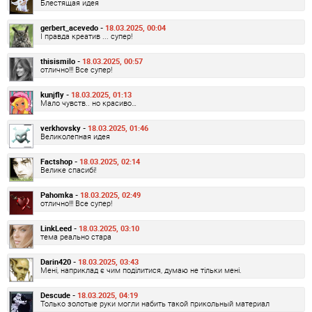
Блестящая идея
gerbert_acevedo -
18.03.2025, 00:04
І правда креатив ... супер!
thisismilo -
18.03.2025, 00:57
отлично!!! Все супер!
kunjfly -
18.03.2025, 01:13
Мало чувств.. но красиво…
verkhovsky -
18.03.2025, 01:46
Великолепная идея
Factshop -
18.03.2025, 02:14
Велике спасибі!
Pahomka -
18.03.2025, 02:49
отлично!!! Все супер!
LinkLeed -
18.03.2025, 03:10
тема реально стара
Darin420 -
18.03.2025, 03:43
Мені, наприклад є чим поділитися, думаю не тільки мені.
Descude -
18.03.2025, 04:19
Только золотые руки могли набить такой прикольный материал