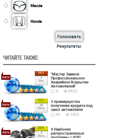
Mazda
Honda
Голосовать
Результаты
ЧИТАЙТЕ ТАКЖЕ:
2023
"Мастер Замков:
Авто
Профессиональное
1
Ноя
Аварийное Вскрытие
Автомобилей"
4
8925
2023
3 преимущества
Авто
получения кредита под
23
Июль
залог автомобиля
65
1822
2019
4 Наиболее
Авто
распространенные
3
Июнь
проблемы с КПП