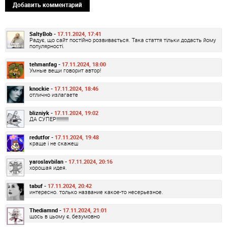
Добавить комментарий
SaltyBob -
17.11.2024, 17:41
Радує, що сайт постійно розвивається. Така стаття тільки додасть йому
популярності.
tehmanfag -
17.11.2024, 18:00
Умные вещи говорит автор!
knockie -
17.11.2024, 18:46
отлично излагаете
blizniyk -
17.11.2024, 19:02
ДА СУПЕР!!!!!!!!!!!!
redutfor -
17.11.2024, 19:48
краще і не скажеш
yaroslavbilan -
17.11.2024, 20:16
хорошая идея.
tabuf -
17.11.2024, 20:42
интересно. только название какое-то несерьезное.
Thediamnd -
17.11.2024, 21:01
щось в цьому є, безумовно