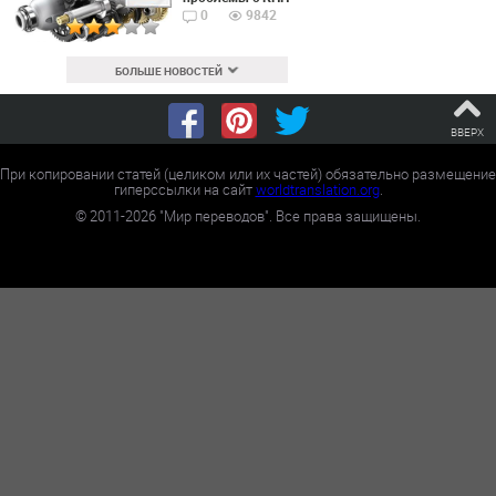
0
9842
БОЛЬШЕ НОВОСТЕЙ
ВВЕРХ
При копировании статей (целиком или их частей) обязательно размещение
гиперссылки на сайт
worldtranslation.org
.
©
2011-2026
"Мир переводов". Все права защищены.