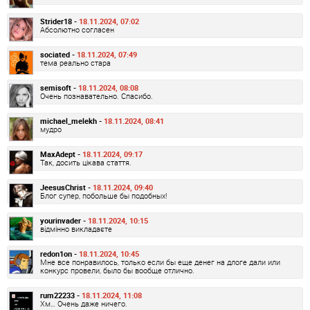
Strider18 -
18.11.2024, 07:02
Абсолютно согласен
sociated -
18.11.2024, 07:49
тема реально стара
semisoft -
18.11.2024, 08:08
Очень познавательно. Спасибо.
michael_melekh -
18.11.2024, 08:41
мудро
MaxAdept -
18.11.2024, 09:17
Так, досить цікава стаття.
JeesusChrist -
18.11.2024, 09:40
Блог супер, побольше бы подобных!
yourinvader -
18.11.2024, 10:15
відмінно викладаєте
redon1on -
18.11.2024, 10:45
Мне все понравилось, только если бы еще денег на длоге дали или
конкурс провели, было бы вообще отлично.
rum22233 -
18.11.2024, 11:08
Хм… Очень даже ничего.