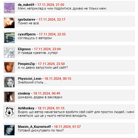
da_nuke69 -
17.11.2024, 21:50
Мені, наприклад є чим поділитися, думаю не тільки мені.
igorbutarev -
17.11.2024, 22:17
Понял не всё.
cyxoffperm -
17.11.2024, 22:55
соглашусь с автором
Eligosss -
17.11.2024, 23:04
И правда креатив…супер!
PimpimZip -
17.11.2024, 23:50
А чи давно запустили цей сайт?
Physicist_Leon -
18.11.2024, 00:15
Знайомий стиль ...
stodeny -
18.11.2024, 00:49
Шикарно, додаю в закладки
AirMonkey -
18.11.2024, 01:15
Видно, що автор намагається зробити свій сайт для простих людей, і мені
кажеться, що це у нього непогано виходить.
Maxim_A_Kuznetsoff -
18.11.2024, 01:57
Готовий дискутувати по темі?