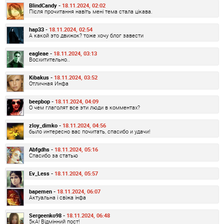
BlindCandy -
18.11.2024, 02:02
Після прочитання навіть мені тема стала цікава.
hap33 -
18.11.2024, 02:54
А какой это движок? тоже хочу блог завести
eagleae -
18.11.2024, 03:13
Восхитительно..
Kibakus -
18.11.2024, 03:52
Отличная Инфа
beepbop -
18.11.2024, 04:09
О чем глаголят все эти люди в комментах?
zloy_dimko -
18.11.2024, 04:56
было интересно вас почитать, спасибо и удачи!
Abfgdhs -
18.11.2024, 05:16
Спасибо за статью
Ev_Less -
18.11.2024, 05:57
bapemen -
18.11.2024, 06:07
Актуальна і свіжа інфа
Sergeenko98 -
18.11.2024, 06:48
5кА! Відмінний пост!