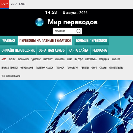
РУС
УКР
ENG
14 53
8 августа 2026
Мир переводов
ГЛАВНАЯ
ПЕРЕВОДЫ НА РАЗНЫЕ ТЕМАТИКИ
БОЛЬШЕ ПЕРЕВОДОВ
ОНЛАЙН ПЕРЕВОДЧИК
ОБРАТНАЯ СВЯЗЬ
КАРТА САЙТА
РЕКЛАМА
АВТО
БИЗНЕС
ЭКОНОМИКА
ЗДОРОВЬЕ
ИНТЕРНЕТ
ИСКУССТВО
КИНО
ПК, СОФТ
ЛИТЕРАТУРА
МЕДИЦИНА
МУЗЫКА
НАУКА И ТЕХНИКА
ОБРАЗОВАНИЕ
ПОЛИТИКА И ЗАКОН
ПРИРОДА
ПСИХОЛОГИЯ
РЕЛИГИЯ
СПОРТ
СТРАНЫ
СТРОИТЕЛЬСТВО
ТЕХ. ДОКУМЕНТАЦИЯ