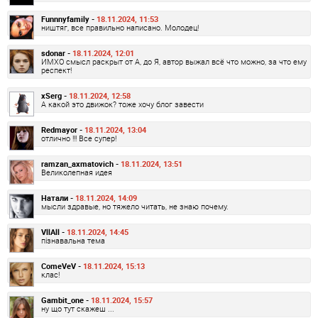
Funnnyfamily -
18.11.2024, 11:53
ништяг, все правильно написано. Молодец!
sdonar -
18.11.2024, 12:01
ИМХО смысл раскрыт от А, до Я, автор выжал всё что можно, за что ему
респект!
xSerg -
18.11.2024, 12:58
А какой это движок? тоже хочу блог завести
Redmayor -
18.11.2024, 13:04
отлично !!! Все супер!
ramzan_axmatovich -
18.11.2024, 13:51
Великолепная идея
Натали -
18.11.2024, 14:09
мысли здравые, но тяжело читать, не знаю почему.
VllAll -
18.11.2024, 14:45
пізнавальна тема
ComeVeV -
18.11.2024, 15:13
клас!
Gambit_one -
18.11.2024, 15:57
ну що тут скажеш ...