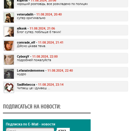
kupiros -
11.08.2024, 20:06
хороший розповідь, все розкладено по полицях
veterudalih -
11.08.2024, 20:40
супер оригинально
alksnk -
11.08.2024, 21:06
Блог супер, побільше б таких!
comrade_elf -
11.08.2024, 21:41
Дійсно цікава тема.
CyborgY -
11.08.2024, 22:00
подробней пожалуйста
Lefanatedememes -
11.08.2024, 22:40
мудро
SadRebecca -
11.08.2024, 23:14
Читаєш це і думаєш ...
ПОДПИСАТЬСЯ НА НОВОСТИ:
Подписка по E-Mail - новости