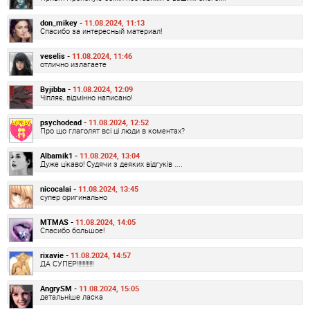
don_mikey -
11.08.2024, 11:13
Спасибо за интересный материал!
veselis -
11.08.2024, 11:46
отлично излагаете
Byjibba -
11.08.2024, 12:09
Чіпляє, відмінно написано!
psychodead -
11.08.2024, 12:52
Про що глаголят всі ці люди в коментах?
Albamik1 -
11.08.2024, 13:04
Дуже цікаво! Судячи з деяких відгуків ....
nicocalai -
11.08.2024, 13:45
супер оригинально
MTMAS -
11.08.2024, 14:05
Спасибо большое!
rixavie -
11.08.2024, 14:57
ДА СУПЕР!!!!!!!!!!!!
AngrySM -
11.08.2024, 15:05
детальніше ласка