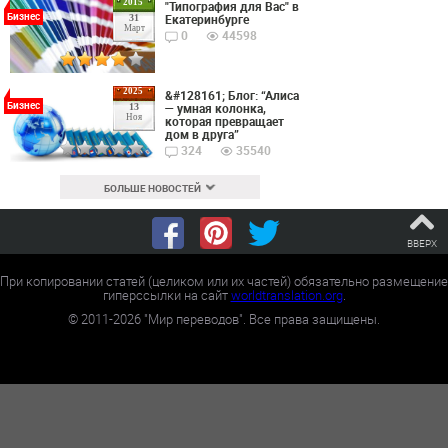
2015
"Типография для Вас" в
Бизнес
Екатеринбурге
31
Март
0
44598
2025
&#128161; Блог: “Алиса
Бизнес
— умная колонка,
13
Ноя
которая превращает
дом в друга”
324
35540
БОЛЬШЕ НОВОСТЕЙ
ВВЕРХ
При копировании статей (целиком или их частей) обязательно размещение
гиперссылки на сайт
worldtranslation.org
.
©
2011-2026
"Мир переводов". Все права защищены.