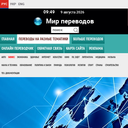
РУС
УКР
ENG
09 49
9 августа 2026
Мир переводов
ГЛАВНАЯ
ПЕРЕВОДЫ НА РАЗНЫЕ ТЕМАТИКИ
БОЛЬШЕ ПЕРЕВОДОВ
ОНЛАЙН ПЕРЕВОДЧИК
ОБРАТНАЯ СВЯЗЬ
КАРТА САЙТА
РЕКЛАМА
АВТО
БИЗНЕС
ЭКОНОМИКА
ЗДОРОВЬЕ
ИНТЕРНЕТ
ИСКУССТВО
КИНО
ПК, СОФТ
ЛИТЕРАТУРА
МЕДИЦИНА
МУЗЫКА
НАУКА И ТЕХНИКА
ОБРАЗОВАНИЕ
ПОЛИТИКА И ЗАКОН
ПРИРОДА
ПСИХОЛОГИЯ
РЕЛИГИЯ
СПОРТ
СТРАНЫ
СТРОИТЕЛЬСТВО
ТЕХ. ДОКУМЕНТАЦИЯ