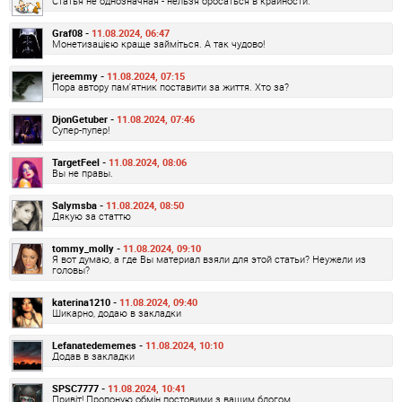
Статья не однозначная - нельзя бросаться в крайности.
Graf08 -
11.08.2024, 06:47
Монетизацією краще займіться. А так чудово!
jereemmy -
11.08.2024, 07:15
Пора автору пам'ятник поставити за життя. Хто за?
DjonGetuber -
11.08.2024, 07:46
Супер-пупер!
TargetFeel -
11.08.2024, 08:06
Вы не правы.
Salymsba -
11.08.2024, 08:50
Дякую за статтю
tommy_molly -
11.08.2024, 09:10
Я вот думаю, а где Вы материал взяли для этой статьи? Неужели из
головы?
katerina1210 -
11.08.2024, 09:40
Шикарно, додаю в закладки
Lefanatedememes -
11.08.2024, 10:10
Додав в закладки
SPSC7777 -
11.08.2024, 10:41
Привіт! Пропоную обмін постовими з вашим блогом.