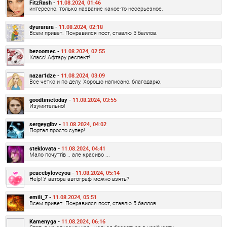
FitzRash -
11.08.2024, 01:46
интересно. только название какое-то несерьезное.
dyurarara -
11.08.2024, 02:18
Всем привет. Понравился пост, ставлю 5 баллов.
bezoomec -
11.08.2024, 02:55
Класс! Афтару респект!
nazar1dze -
11.08.2024, 03:09
Все четко и по делу. Хорошо написано, благодарю.
goodtimetoday -
11.08.2024, 03:55
Изумительно!
sergeyglbv -
11.08.2024, 04:02
Портал просто супер!
steklovata -
11.08.2024, 04:41
Мало почуттів .. але красиво ...
peacebyloveyou -
11.08.2024, 05:14
Help! У автора автограф можно взять?
emili_7 -
11.08.2024, 05:51
Всем привет. Понравился пост, ставлю 5 баллов.
Kamenyga -
11.08.2024, 06:16