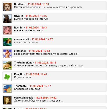
Breithorn -
11.08.2024, 15:59
Стаття неоднозначна - не можна кидатися в крайності.
Olya_la -
11.08.2024, 16:16
Было интересно почитать!!!
Rushhh -
11.08.2024, 16:43
новина послав по інету.
comrade_elf -
11.08.2024, 17:12
краще і не скажеш
starkone1 -
11.08.2024, 17:53
Пора автору пам'ятник поставити за життя. Хто за?
TheFailureKing -
11.08.2024, 18:15
С уводольствием пожал бы автору руку, его сайт - чудо.
Kim_Bo -
11.08.2024, 18:49
Изумительно!
ThomasS8 -
11.08.2024, 19:17
Спасибо за Ваш труд!!
eddie_blanseck -
11.08.2024, 19:52
Дуже цікаво! Судячи з деяких відгуків ....