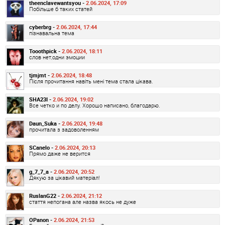
theenclavewantsyou -
2.06.2024, 17:09
Побільше б таких статей
cyberbrg -
2.06.2024, 17:44
пізнавальна тема
Tooothpick -
2.06.2024, 18:11
слов нет,одни эмоции
tjmjmt -
2.06.2024, 18:48
Після прочитання навіть мені тема стала цікава.
SHA23I -
2.06.2024, 19:02
Все четко и по делу. Хорошо написано, благодарю.
Daun_Suka -
2.06.2024, 19:48
прочитала з задоволенням
SCanelo -
2.06.2024, 20:13
Прямо даже не верится
g_7_7_a -
2.06.2024, 20:52
Дякую за цікавий матеріал!
RuslanG22 -
2.06.2024, 21:12
стаття непогана але назва якось не дуже
OPanon -
2.06.2024, 21:53