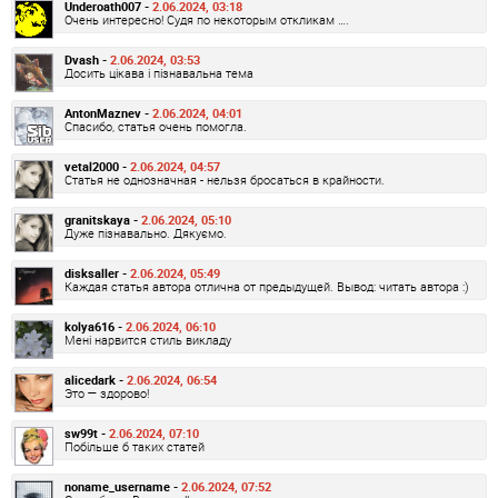
Underoath007 -
2.06.2024, 03:18
Очень интересно! Судя по некоторым откликам ….
Dvash -
2.06.2024, 03:53
Досить цікава і пізнавальна тема
AntonMaznev -
2.06.2024, 04:01
Спасибо, статья очень помогла.
vetal2000 -
2.06.2024, 04:57
Статья не однозначная - нельзя бросаться в крайности.
granitskaya -
2.06.2024, 05:10
Дуже пізнавально. Дякуємо.
disksaller -
2.06.2024, 05:49
Каждая статья автора отлична от предыдущей. Вывод: читать автора :)
kolya616 -
2.06.2024, 06:10
Мені нарвится стиль викладу
alicedark -
2.06.2024, 06:54
Это — здорово!
sw99t -
2.06.2024, 07:10
Побільше б таких статей
noname_username -
2.06.2024, 07:52