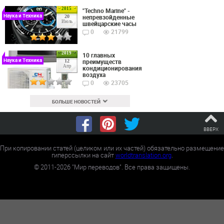
2015
"Techno Marine" -
Наука и Техника
непревзойденные
20
Июль
швейцарские часы
0
21799
2019
10 главных
Наука и Техника
преимуществ
12
Апр
кондиционирования
воздуха
0
23705
БОЛЬШЕ НОВОСТЕЙ
ВВЕРХ
При копировании статей (целиком или их частей) обязательно размещение
гиперссылки на сайт
worldtranslation.org
.
©
2011-2026
"Мир переводов". Все права защищены.