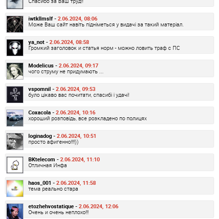
Спасибо за Ваш труд!!
iwtkllmslf -
2.06.2024, 08:06
Може Ваш сайт навіть підніметься у видачі за такий матеріал.
ya_not -
2.06.2024, 08:58
Громкий заголовок и статья норм - можно ловить траф с ПС
Modelicus -
2.06.2024, 09:17
чого струму не придумають ...
vspomnil -
2.06.2024, 09:53
було цікаво вас почитати, спасибі і удачі!
Coxacola -
2.06.2024, 10:16
хороший розповідь, все розкладено по полицях
loginadog -
2.06.2024, 10:51
просто афигенно!!!!))
BKtelecom -
2.06.2024, 11:10
Отличная Инфа
haos_001 -
2.06.2024, 11:58
тема реально стара
etozhehvostatique -
2.06.2024, 12:06
Очень и очень неплохо!!!