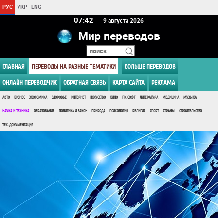
РУС
УКР
ENG
07 42
9 августа 2026
Мир переводов
ГЛАВНАЯ
ПЕРЕВОДЫ НА РАЗНЫЕ ТЕМАТИКИ
БОЛЬШЕ ПЕРЕВОДОВ
ОНЛАЙН ПЕРЕВОДЧИК
ОБРАТНАЯ СВЯЗЬ
КАРТА САЙТА
РЕКЛАМА
АВТО
БИЗНЕС
ЭКОНОМИКА
ЗДОРОВЬЕ
ИНТЕРНЕТ
ИСКУССТВО
КИНО
ПК, СОФТ
ЛИТЕРАТУРА
МЕДИЦИНА
МУЗЫКА
НАУКА И ТЕХНИКА
ОБРАЗОВАНИЕ
ПОЛИТИКА И ЗАКОН
ПРИРОДА
ПСИХОЛОГИЯ
РЕЛИГИЯ
СПОРТ
СТРАНЫ
СТРОИТЕЛЬСТВО
ТЕХ. ДОКУМЕНТАЦИЯ