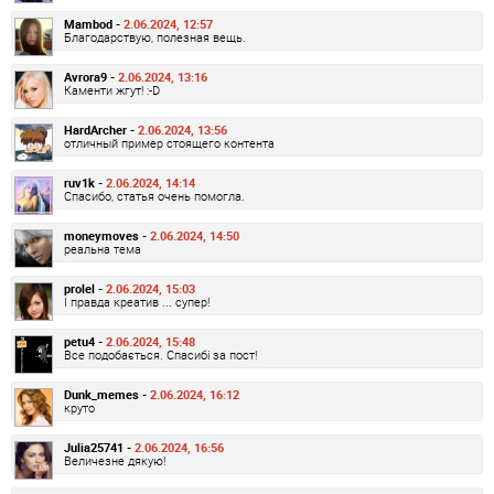
Mambod -
2.06.2024, 12:57
Благодарствую, полезная вещь.
Avrora9 -
2.06.2024, 13:16
Каменти жгут! :-D
HardArcher -
2.06.2024, 13:56
отличный пример стоящего контента
ruv1k -
2.06.2024, 14:14
Спасибо, статья очень помогла.
moneymoves -
2.06.2024, 14:50
реальна тема
prolel -
2.06.2024, 15:03
І правда креатив ... супер!
petu4 -
2.06.2024, 15:48
Все подобається. Спасибі за пост!
Dunk_memes -
2.06.2024, 16:12
круто
Julia25741 -
2.06.2024, 16:56
Величезне дякую!