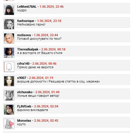
LeMon678AL -
1.06.2024, 22:46
мудро
funfoorique -
1.06.2024, 23:18
Неймовірно гарно!
melisova -
1.06.2024, 23:44
Готовий дискутувати по темі?
Therealkalpak -
2.06.2024, 00:18
я в восторге от Вашего стиля
cifra140 -
2.06.2024, 00:46
Прямо даже не верится
s9007 -
2.06.2024, 01:19
вирішив допомогти і Разшарив статтю в соц. мережах
elchuvako -
2.06.2024, 01:44
Умные вещи говорит автор!
FjJhfGwb -
2.06.2024, 02:04
відмінно викладаєте
Morselas -
2.06.2024, 02:45
круто