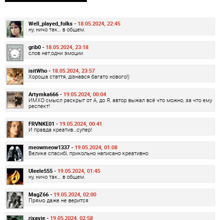
Well_played_folks -
18.05.2024, 22:45
ну, ничо так… в общем.
grib0 -
18.05.2024, 23:18
слов нет,одни эмоции
isitWho -
18.05.2024, 23:57
Хороша стаття, дізнався багато нового!)
Artymka666 -
19.05.2024, 00:04
ИМХО смысл раскрыт от А, до Я, автор выжал всё что можно, за что ему
респект!
FRVNKE01 -
19.05.2024, 00:41
И правда креатив…супер!
meowmeow1337 -
19.05.2024, 01:08
Велике спасибі, прикольно написано креативно
Uleele555 -
19.05.2024, 01:45
ну, ничо так… в общем.
MagZ66 -
19.05.2024, 02:00
Прямо даже не верится
rixavie -
19.05.2024, 02:58