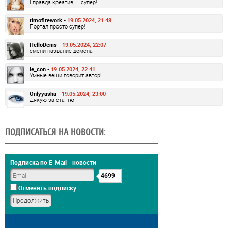
І правда креатив ... супер!
timofirework -
19.05.2024, 21:48
Портал просто супер!
HelloDenis -
19.05.2024, 22:07
смени название домена
le_con -
19.05.2024, 22:41
Умные вещи говорит автор!
Onlyyasha -
19.05.2024, 23:00
Дякую за статтю
ПОДПИСАТЬСЯ НА НОВОСТИ:
Подписка по E-Mail - новости
4699
Отменить подписку