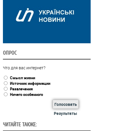
ОПРОС
Что для вас интернет?
Смысл жизни
Источник информации
Развлечения
Ничего особенного
Голосовать
Результаты
ЧИТАЙТЕ ТАКЖЕ: