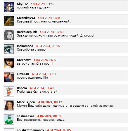
Sky812 -
4.04.2024, 04:49
поміняй назву домену
Chizhikov93 -
4.04.2024, 05:03
Красивый пост, многосмысленный…
Darksidepunk -
4.04.2024, 05:40
Завжди приємно читати розумних людей. Дякуємо!
Inakamono -
4.04.2024, 06:15
Спасибо за статью
Kreedawt -
4.04.2024, 06:50
автору спасибі за пост !!
cifra140 -
4.04.2024, 07:13
просто афигенно !!!!))
Uspela -
4.04.2024, 07:40
Побольше бы таких статей
Markus_new -
4.04.2024, 08:12
Может Ваш сайт даже поднимется в выдаче за такой материал.
sashasasas -
4.04.2024, 08:59
Благодарствую, полезная вещь.
shishketmamonov -
4.04.2024, 09:05