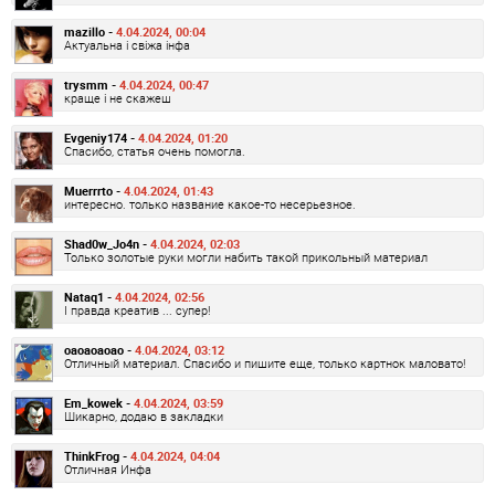
mazillo -
4.04.2024, 00:04
Актуальна і свіжа інфа
trysmm -
4.04.2024, 00:47
краще і не скажеш
Evgeniy174 -
4.04.2024, 01:20
Спасибо, статья очень помогла.
Muerrrto -
4.04.2024, 01:43
интересно. только название какое-то несерьезное.
Shad0w_Jo4n -
4.04.2024, 02:03
Только золотые руки могли набить такой прикольный материал
Nataq1 -
4.04.2024, 02:56
І правда креатив ... супер!
oaoaoaoao -
4.04.2024, 03:12
Отличный материал. Спасибо и пишите еще, только картнок маловато!
Em_kowek -
4.04.2024, 03:59
Шикарно, додаю в закладки
ThinkFrog -
4.04.2024, 04:04
Отличная Инфа