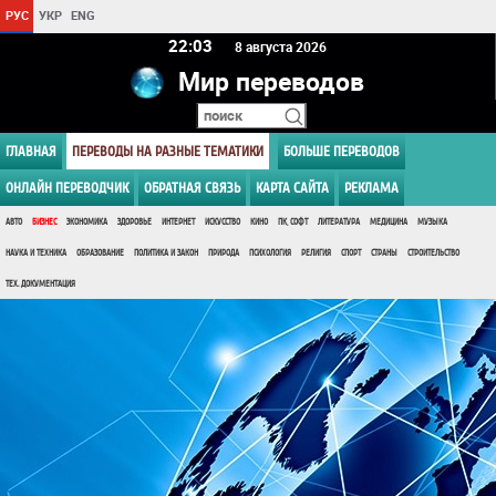
РУС
УКР
ENG
22 03
8 августа 2026
Мир переводов
ГЛАВНАЯ
ПЕРЕВОДЫ НА РАЗНЫЕ ТЕМАТИКИ
БОЛЬШЕ ПЕРЕВОДОВ
ОНЛАЙН ПЕРЕВОДЧИК
ОБРАТНАЯ СВЯЗЬ
КАРТА САЙТА
РЕКЛАМА
АВТО
БИЗНЕС
ЭКОНОМИКА
ЗДОРОВЬЕ
ИНТЕРНЕТ
ИСКУССТВО
КИНО
ПК, СОФТ
ЛИТЕРАТУРА
МЕДИЦИНА
МУЗЫКА
НАУКА И ТЕХНИКА
ОБРАЗОВАНИЕ
ПОЛИТИКА И ЗАКОН
ПРИРОДА
ПСИХОЛОГИЯ
РЕЛИГИЯ
СПОРТ
СТРАНЫ
СТРОИТЕЛЬСТВО
ТЕХ. ДОКУМЕНТАЦИЯ