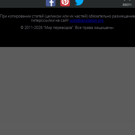
ВВЕРХ
При копировании статей (целиком или их частей) обязательно размещение
гиперссылки на сайт
worldtranslation.org
.
©
2011-2026
"Мир переводов". Все права защищены.