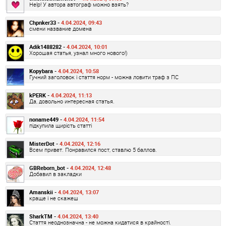
Help! У автора автограф можно взять?
Chpnker33 -
4.04.2024, 09:43
смени название домена
Adik1488282 -
4.04.2024, 10:01
Хорошая статья, узнал много нового!)
Kopybara -
4.04.2024, 10:58
Гучний заголовок і стаття норм - можна ловити траф з ПС
kPERK -
4.04.2024, 11:13
Да, довольно интересная статья.
noname449 -
4.04.2024, 11:54
підкупила щирість статті
MisterDot -
4.04.2024, 12:16
Всем привет. Понравился пост, ставлю 5 баллов.
GBReborn_bot -
4.04.2024, 12:48
Добавил в закладки
Amanskii -
4.04.2024, 13:07
краще і не скажеш
SharkTM -
4.04.2024, 13:40
Стаття неоднозначна - не можна кидатися в крайності.