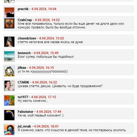
practik -
4.04.2024, 14:04
CrabCrap -
4.04.2024, 14:52
Мне все понравилось, только если бы еще денег на длоге дали или
конкурс провели, было бы вообще отлично.
closedclose -
4.04.2024, 15:02
стаття непогана але назва якось не дуже
beeench -
4.04.2024, 15:49
Блог супер, побольше бы подобных!
jilkaa -
4.04.2024, 16:15
ух ти як крууууууууууутооооооо))
CTARIK -
4.04.2024, 16:52
Цікава стаття, дякую. Цікавить: чи буде продовження?
tu1977 -
4.04.2024, 17:15
Ну жесть конечно…
Falisitator -
4.04.2024, 17:44
Хе-хе, мой первый коммент :)
jid_mrak -
4.04.2024, 18:01
Я конечно, мало, что смыслю в данной теме, но постараюсь осилить.