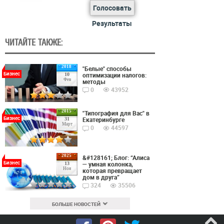
Голосовать
Результаты
ЧИТАЙТЕ ТАКЖЕ:
2018
"Белые" способы
Бизнес
оптимизации налогов:
10
Фев
методы
0
43952
2015
"Типография для Вас" в
Бизнес
Екатеринбурге
31
Март
0
44597
2025
&#128161; Блог: “Алиса
Бизнес
— умная колонка,
13
Ноя
которая превращает
дом в друга”
324
35506
БОЛЬШЕ НОВОСТЕЙ