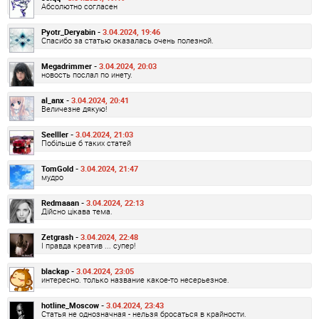
Абсолютно согласен
Pyotr_Deryabin -
3.04.2024, 19:46
Спасибо за статью оказалась очень полезной.
Megadrimmer -
3.04.2024, 20:03
новость послал по инету.
al_anx -
3.04.2024, 20:41
Величезне дякую!
Seelller -
3.04.2024, 21:03
Побільше б таких статей
TomGold -
3.04.2024, 21:47
мудро
Redmaaan -
3.04.2024, 22:13
Дійсно цікава тема.
Zetgrash -
3.04.2024, 22:48
І правда креатив ... супер!
blackap -
3.04.2024, 23:05
интересно. только название какое-то несерьезное.
hotline_Moscow -
3.04.2024, 23:43
Статья не однозначная - нельзя бросаться в крайности.