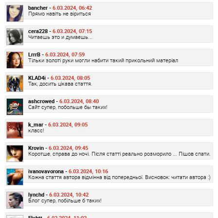
bancher -
6.03.2024, 06:42
Прямо навіть не віриться
cera228 -
6.03.2024, 07:15
Читаешь это и думаешь...
LrrrB -
6.03.2024, 07:59
Тільки золоті руки могли набити такий прикольний матеріал
KLAD4i -
6.03.2024, 08:05
Так, досить цікава стаття.
ashcrowed -
6.03.2024, 08:40
Сайт супер, побольше бы таких!
k_mar -
6.03.2024, 09:05
класс!
Krovin -
6.03.2024, 09:45
Коротше, справа до ночі. Після статті реально розморило ... Пішов спати.
ivanovavorona -
6.03.2024, 10:16
Кожна стаття автора відмінна від попередньої. Висновок: читати автора :)
lynchd -
6.03.2024, 10:42
Блог супер, побільше б таких!
Flybtt -
6.03.2024, 11:02