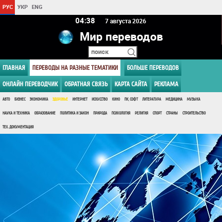
РУС
УКР
ENG
04 38
7 августа 2026
Мир переводов
ГЛАВНАЯ
ПЕРЕВОДЫ НА РАЗНЫЕ ТЕМАТИКИ
БОЛЬШЕ ПЕРЕВОДОВ
ОНЛАЙН ПЕРЕВОДЧИК
ОБРАТНАЯ СВЯЗЬ
КАРТА САЙТА
РЕКЛАМА
АВТО
БИЗНЕС
ЭКОНОМИКА
ЗДОРОВЬЕ
ИНТЕРНЕТ
ИСКУССТВО
КИНО
ПК, СОФТ
ЛИТЕРАТУРА
МЕДИЦИНА
МУЗЫКА
НАУКА И ТЕХНИКА
ОБРАЗОВАНИЕ
ПОЛИТИКА И ЗАКОН
ПРИРОДА
ПСИХОЛОГИЯ
РЕЛИГИЯ
СПОРТ
СТРАНЫ
СТРОИТЕЛЬСТВО
ТЕХ. ДОКУМЕНТАЦИЯ