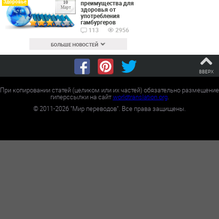
Здоровье
преимущества для
10
Март
здоровья от
употребления
гамбургеров
113
2956
БОЛЬШЕ НОВОСТЕЙ
ВВЕРХ
При копировании статей (целиком или их частей) обязательно размещение
гиперссылки на сайт
worldtranslation.org
.
©
2011-2026
"Мир переводов". Все права защищены.