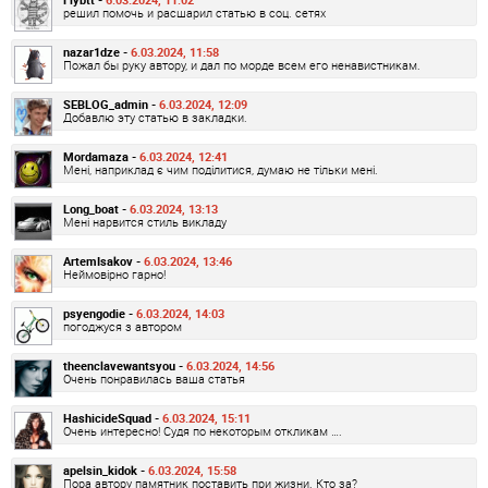
решил помочь и расшарил статью в соц. сетях
nazar1dze -
6.03.2024, 11:58
Пожал бы руку автору, и дал по морде всем его ненавистникам.
SEBLOG_admin -
6.03.2024, 12:09
Добавлю эту статью в закладки.
Mordamaza -
6.03.2024, 12:41
Мені, наприклад є чим поділитися, думаю не тільки мені.
Long_boat -
6.03.2024, 13:13
Мені нарвится стиль викладу
ArtemIsakov -
6.03.2024, 13:46
Неймовірно гарно!
psyengodie -
6.03.2024, 14:03
погоджуся з автором
theenclavewantsyou -
6.03.2024, 14:56
Очень понравилась ваша статья
HashicideSquad -
6.03.2024, 15:11
Очень интересно! Судя по некоторым откликам ….
apelsin_kidok -
6.03.2024, 15:58
Пора автору памятник поставить при жизни. Кто за?