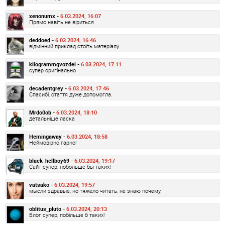
xenonumx -
6.03.2024, 16:07
Прямо навіть не віриться
deddoed -
6.03.2024, 16:46
відмінний приклад стоїть матеріалу
kilogrammgvozdei -
6.03.2024, 17:11
супер оригінально
decadentgrey -
6.03.2024, 17:46
Спасибі, стаття дуже допомогла.
Mrdo0ob -
6.03.2024, 18:10
детальніше ласка
Hemingaway -
6.03.2024, 18:58
Неймовірно гарно!
black_hellboy69 -
6.03.2024, 19:17
Сайт супер, побольше бы таких!
vatsako -
6.03.2024, 19:57
мысли здравые, но тяжело читать, не знаю почему.
oblitus_pluto -
6.03.2024, 20:13
Блог супер, побільше б таких!