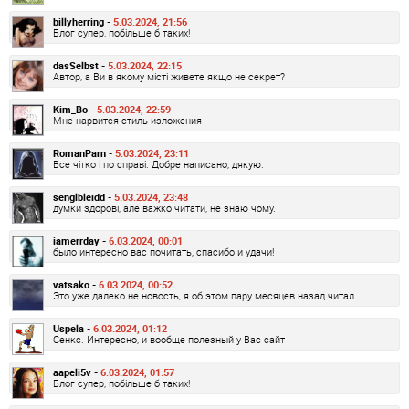
billyherring -
5.03.2024, 21:56
Блог супер, побільше б таких!
dasSelbst -
5.03.2024, 22:15
Автор, а Ви в якому місті живете якщо не секрет?
Kim_Bo -
5.03.2024, 22:59
Мне нарвится стиль изложения
RomanParn -
5.03.2024, 23:11
Все чітко і по справі. Добре написано, дякую.
senglbleidd -
5.03.2024, 23:48
думки здорові, але важко читати, не знаю чому.
iamerrday -
6.03.2024, 00:01
было интересно вас почитать, спасибо и удачи!
vatsako -
6.03.2024, 00:52
Это уже далеко не новость, я об этом пару месяцев назад читал.
Uspela -
6.03.2024, 01:12
Сенкс. Интересно, и вообще полезный у Вас сайт
aapeli5v -
6.03.2024, 01:57
Блог супер, побільше б таких!