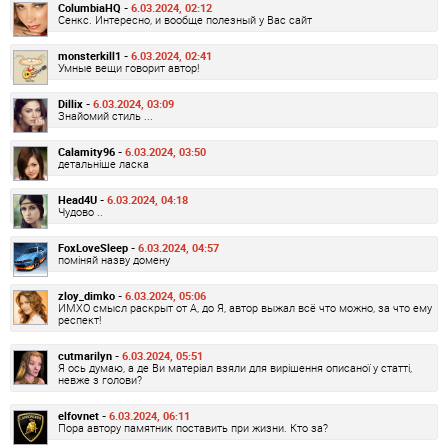
ColumbiaHQ -
6.03.2024, 02:12
Сенкс. Интересно, и вообще полезный у Вас сайт
monsterkill1 -
6.03.2024, 02:41
Умные вещи говорит автор!
Dillix -
6.03.2024, 03:09
Знайомий стиль ...
Calamity96 -
6.03.2024, 03:50
детальніше ласка
Head4U -
6.03.2024, 04:18
Чудово ..
FoxLoveSleep -
6.03.2024, 04:57
поміняй назву домену
zloy_dimko -
6.03.2024, 05:06
ИМХО смысл раскрыт от А, до Я, автор выжал всё что можно, за что ему
респект!
cutmarilyn -
6.03.2024, 05:51
Я ось думаю, а де Ви матеріал взяли для вирішення описаної у статті,
невже з голови?
elfovnet -
6.03.2024, 06:11
Пора автору памятник поставить при жизни. Кто за?