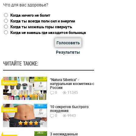
Что для вас здоровье?
Когда ничего не болит
Когда ты всегда полн сил и энергии
Когда ты можешь горы свернуть
Когда не знаешь где находится больница
Голосовать
Результаты
ЧИТАЙТЕ ТАКЖЕ:
2015
"Natura Siberica" -
Здоровье
натуральная косметика с
8
Авг
России
0
11345
2015
10 секретов быстрого
Здоровье
похудения
27
Дек
0
9943
2022
3 неожиданные