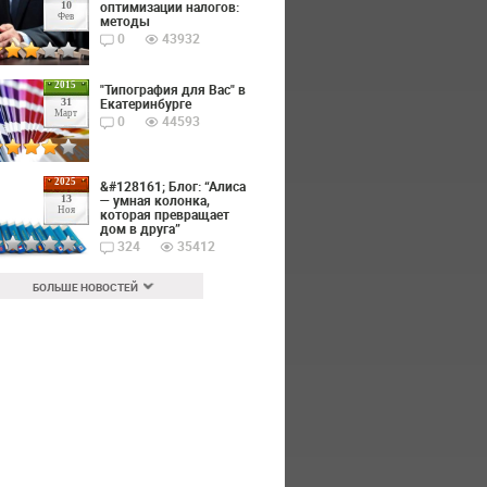
оптимизации налогов:
10
Фев
методы
0
43932
2015
"Типография для Вас" в
Екатеринбурге
31
Март
0
44593
2025
&#128161; Блог: “Алиса
— умная колонка,
13
Ноя
которая превращает
дом в друга”
324
35412
БОЛЬШЕ НОВОСТЕЙ