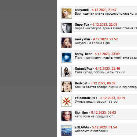
andyandi -
4.12.2023, 21:47
Блог сделан очень профессионально, и
SuperFox -
4.12.2023, 22:08
Через некоторое время Ваша статья ст
makyshin -
4.12.2023, 22:52
Актуальна і свіжа інфа
horny_bear -
4.12.2023, 23:09
Після прочитання навіть мені тема стал
SatanicFox -
4.12.2023, 23:40
Сайт супер, побольше бы таких!
Redkost -
5.12.2023, 00:02
Кожна стаття автора відмінна від попере
zeissbrah1917 -
5.12.2023, 00:59
Умные вещи говорит автор!
Ihor_ihor -
5.12.2023, 01:02
чего тока не придумают...
sSLAVAs -
5.12.2023, 01:54
Абсолютно согласен