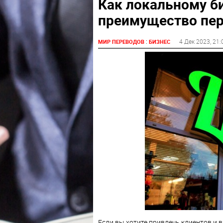
Как локальному б
преимущество пер
:
4 Дек 2023
, 21:
МИР ПЕРЕВОДОВ
БИЗНЕС
Если вы хотите привлечь клиентов и 