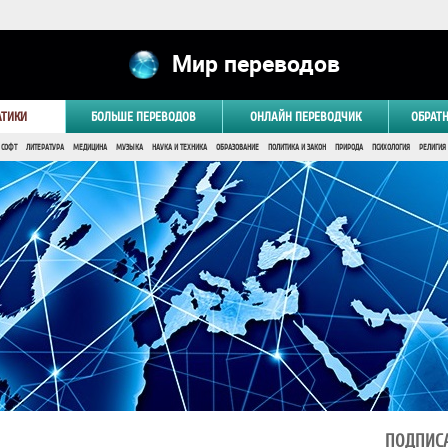
Мир переводов
АТИКИ
БОЛЬШЕ ПЕРЕВОДОВ
ОНЛАЙН ПЕРЕВОДЧИК
ОБРАТ
 СОФТ
ЛИТЕРАТУРА
МЕДИЦИНА
МУЗЫКА
НАУКА И ТЕХНИКА
ОБРАЗОВАНИЕ
ПОЛИТИКА И ЗАКОН
ПРИРОДА
ПСИХОЛОГИЯ
РЕЛИГИЯ
ПОДПИСА