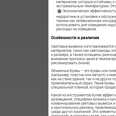
материалов, которые устойчивы к
экстремальным температурам. Это 
Экономическая эффективность
недорогими в установке и обслуж
такими как телевизионная или рад
использовать для освещения окру
расходах на освещение.
Особенности и различия
Световые вывески изготавливаются 
материалов, таких как светодиоды и
и размера, а также оснащены разноц
внимание прохожих даже в темное вр
рекламировать бизнес.
Объемные буквы – это буквы или си
(например, пластик или металл) и и
как на стене здания, так и на других
привлекательный образ. Такие буквы
специальной пленкой, которая прида
Какой из инструментов более эффекти
размещения, специфики бизнеса и кач
комбинирование световых вывесок и
и оригинальную рекламу, привлекаю
среди других компаний. Эти элемент
(например, в торговом зале), так и на