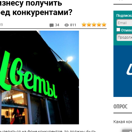
изнесу получить
ед конкурентами?
Подписка
09
34
811
Отмен
ОПРОС
Какая ко
выделиться на фоне конкурентов, то должны быть