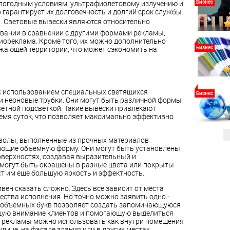
Бизнес
 погодным условиям, ультрафиолетовому излучению и
гарантирует их долговечность и долгий срок службы.
. Световые вывески являются относительно
ивании в сравнении с другими формами рекламы,
иореклама. Кроме того, их можно дополнительно
Бизнес
жающей территории, что может сэкономить на
с использованием специальных светящихся
Бизнес
ли неоновые трубки. Они могут быть различной формы
ветной подсветкой. Такие вывески привлекают
емя суток, что позволяет максимально эффективно
мволы, выполненные из прочных материалов
меющие объемную форму. Они могут быть установлены
 поверхностях, создавая выразительный и
 могут быть окрашены в разные цвета или покрыты
ст им еще большую яркость и эффектность.
вен сказать сложно. Здесь все зависит от места
ества исполнения. Но точно можно заявить одно -
 объемных букв позволяет создать запоминающуюся
щую внимание клиентов и помогающую выделиться
ы рекламы можно использовать как внутри помещения
 улице, на фасаде здания или в других местах.