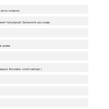
 легко читается
анет популярной. Запомните мои слова.
а цікава.
дньої. Висновок: читати автора :)