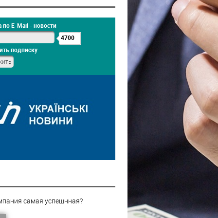
 по E-Mail - новости
4700
ить подписку
мпания самая успешнная?