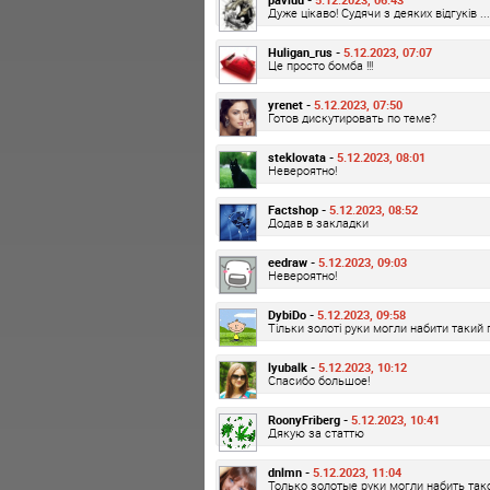
Дуже цікаво! Судячи з деяких відгуків ...
Huligan_rus -
5.12.2023, 07:07
Це просто бомба !!!
yrenet -
5.12.2023, 07:50
Готов дискутировать по теме?
steklovata -
5.12.2023, 08:01
Невероятно!
Factshop -
5.12.2023, 08:52
Додав в закладки
eedraw -
5.12.2023, 09:03
Невероятно!
DybiDo -
5.12.2023, 09:58
Тільки золоті руки могли набити такий
lyubalk -
5.12.2023, 10:12
Спасибо большое!
RoonyFriberg -
5.12.2023, 10:41
Дякую за статтю
dnlmn -
5.12.2023, 11:04
Только золотые руки могли набить та