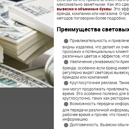
максимально заметными. Как это сд
вывески и объемные буквы
. Это эф
бренда, компании или магазина. О пр
методов поговорим более подробно.
Преимущества световых
Привлекательность и привлече
видны издалека, что делает их о
прохожих и потенциальных клиент
различных цветов и эффектов, чт
Увеличение узнаваемости брен
бренда, особенно если бренд имее
регулярно видят световую вывеску
брендом или компанией.
Круглосуточная реклама. Такие
они могут продолжать привлекать
время. Это особенно полезно для 
круглосуточно, таких как рестораны
Возможность передачи информ
для передачи различной информации
рабочее время и прочее, что помо
информацию.
Долговечность. Вывески обыч