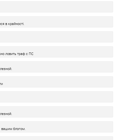
ся в крайності.
жно ловить траф с ПС
лезной.
ти
лезной.
с вашим блогом.