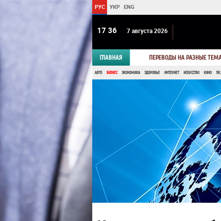
РУС
УКР
ENG
17 36
7 августа 2026
ГЛАВНАЯ
ПЕРЕВОДЫ НА РАЗНЫЕ ТЕМ
АВТО
БИЗНЕС
ЭКОНОМИКА
ЗДОРОВЬЕ
ИНТЕРНЕТ
ИСКУССТВО
КИНО
ПК,