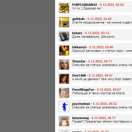
PURPLEBRAIN42 -
5.12.2023, 02:02
Ух ти :) Здорово як!
gwlldrdn -
5.12.2023, 02:49
Стаття неоднозначна - не можна кидати
kskatz -
5.12.2023, 03:13
Дуже пізнавально. Дякуємо.
hikkasich -
5.12.2023, 03:40
Громкий заголовок и статья норм - мо
Shumiha -
5.12.2023, 04:11
Спасибо за статью оказалась очень по
Deni1488 -
5.12.2023, 04:57
А який це движок? теж хочу блог завес
PavelMegaFon -
5.12.2023, 05:07
Побольше б таких постов на блоге.
psychodead -
5.12.2023, 05:52
Спасибо за статью оказалась очень по
basyaswag -
5.12.2023, 06:17
Привет! Предлагаю обмен постовыми 
pavluu -
5.12.2023, 06:43