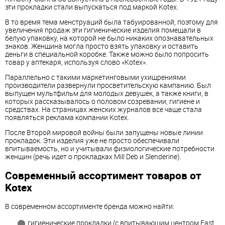
эти прокладки стали выпускаться под маркой Kotex.
В то время тема менструаций была табуированной, поэтому для
увеличения продаж эти гигиенические изделия помещали в
белую упаковку, на которой не было никаких опознавательных
знаков. Женщина могла просто взять упаковку и оставить
деньги в специальной коробке. Также можно было попросить
товар у аптекаря, используя слово «Kotex».
Параллельно с такими маркетинговыми ухищрениями
производители развернули просветительскую кампанию. Был
выпущен мультфильм для молодых девушек, а также книги, в
которых рассказывалось о половом созревании, гигиене и
средствах. На страницах женских журналов все чаще стала
появляться реклама компании Kotex.
После Второй мировой войны были запущены новые линии
прокладок. Эти изделия уже не просто обеспечивали
впитываемость, но и учитывали физиологические потребности
женщин (речь идет о прокладках Mill Deb и Slenderine).
Современный ассортимент товаров от
Kotex
В современном ассортименте бренда можно найти:
гигиенические прокладки (с впитывающим центром Fast