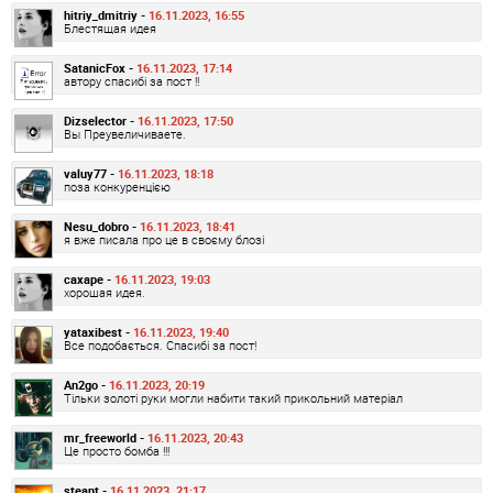
hitriy_dmitriy -
16.11.2023, 16:55
Блестящая идея
SatanicFox -
16.11.2023, 17:14
автору спасибі за пост !!
Dizselector -
16.11.2023, 17:50
Вы Преувеличиваете.
valuy77 -
16.11.2023, 18:18
поза конкуренцією
Nesu_dobro -
16.11.2023, 18:41
я вже писала про це в своєму блозі
caxape -
16.11.2023, 19:03
хорошая идея.
yataxibest -
16.11.2023, 19:40
Все подобається. Спасибі за пост!
An2go -
16.11.2023, 20:19
Тільки золоті руки могли набити такий прикольний матеріал
mr_freeworld -
16.11.2023, 20:43
Це просто бомба !!!
steant -
16.11.2023, 21:17