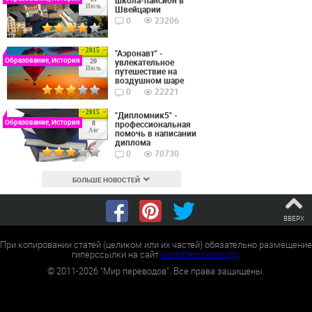
Июль
Швейцарии
0
23206
2015
"Аэронавт" -
Образование, История
увлекательное
20
Июль
путешествие на
воздушном шаре
0
22221
2015
"Дипломник5" -
Образование, История
профессиональная
8
Авг
помочь в написании
диплома
0
70730
БОЛЬШЕ НОВОСТЕЙ
ВВЕРХ
При копировании статей (целиком или их частей) обязательно размещение
гиперссылки на сайт
worldtranslation.org
.
©
2011-2026
"Мир переводов". Все права защищены.