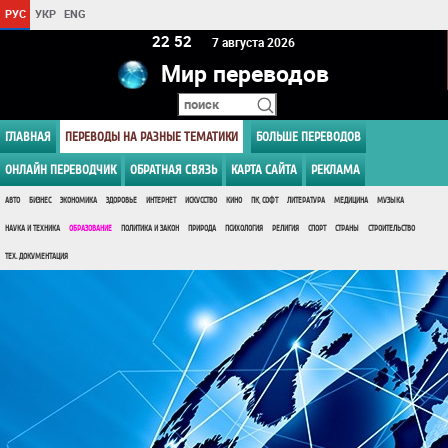
РУС
УКР
ENG
22:52
7 августа 2026
Мир переводов
ГЛАВНАЯ
ПЕРЕВОДЫ НА РАЗНЫЕ ТЕМАТИКИ
БОЛЬШЕ ПЕРЕВОДОВ
ОНЛАЙН ПЕРЕВОДЧИК
ОБРАТНАЯ СВЯЗЬ
КАРТА САЙТА
РЕКЛАМА
АВТО
БИЗНЕС
ЭКОНОМИКА
ЗДОРОВЬЕ
ИНТЕРНЕТ
ИСКУССТВО
КИНО
ПК, СОФТ
ЛИТЕРАТУРА
МЕДИЦИНА
МУЗЫКА
НАУКА И ТЕХНИКА
ОБРАЗОВАНИЕ
ПОЛИТИКА И ЗАКОН
ПРИРОДА
ПСИХОЛОГИЯ
РЕЛИГИЯ
СПОРТ
СТРАНЫ
СТРОИТЕЛЬСТВО
ТЕХ. ДОКУМЕНТАЦИЯ