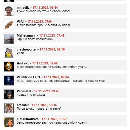
mmadliz -
17.11.2023, 06:44
я уже писала об этом в своем блоге
VllAll -
17.11.2023, 07:04
я вже писала про це в своєму блозі
MWietzmann -
17.11.2023, 07:48
Гарний пост, двозначний ...
crashreporter -
17.11.2023, 08:19
ух ти...
HydraRu -
17.11.2023, 08:48
было интересно вас почитать, спасибо и удачи!
VLINDEREFFECT -
17.11.2023, 09:04
Мне, например есть чем поделиться, думаю не только мне.
Venus888 -
17.11.2023, 09:46
краще і не скажеш
satanhit -
17.11.2023, 10:16
Готов дискутировать по теме?
FuturumAurora -
17.11.2023, 10:57
было интересно вас почитать, спасибо и удачи!