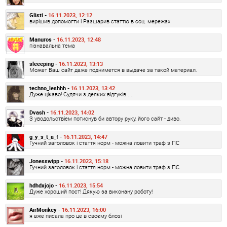
Glisti -
16.11.2023, 12:12
вирішив допомогти і Разшарив статтю в соц. мережах
Manuros -
16.11.2023, 12:48
пізнавальна тема
sleeeping -
16.11.2023, 13:13
Может Ваш сайт даже поднимется в выдаче за такой материал.
techno_leshhh -
16.11.2023, 13:42
Дуже цікаво! Судячи з деяких відгуків ....
Dvash -
16.11.2023, 14:02
З уводольствіем потиснув би автору руку, його сайт - диво.
g_y_s_t_a_f -
16.11.2023, 14:47
Гучний заголовок і стаття норм - можна ловити траф з ПС
Jonesswipp -
16.11.2023, 15:18
Гучний заголовок і стаття норм - можна ловити траф з ПС
hdhdxjojo -
16.11.2023, 15:54
Дуже хороший пост! Дякую за виконану роботу!
AirMonkey -
16.11.2023, 16:00
я вже писала про це в своєму блозі