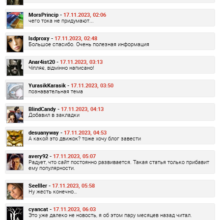
MorsPrincip -
17.11.2023, 02:06
чего тока не придумают...
lsdproxy -
17.11.2023, 02:48
Большое спасибо. Очень полезная информация
Anar4ist20 -
17.11.2023, 03:13
Чіпляє, відмінно написано!
YurasikKarasik -
17.11.2023, 03:50
познавательная тема
BlindCandy -
17.11.2023, 04:13
Добавил в закладки
desuanyway -
17.11.2023, 04:53
А какой это движок? тоже хочу блог завести
avery92 -
17.11.2023, 05:07
Радует, что сайт постоянно развивается. Такая статья только прибавит
ему популярности.
Seelller -
17.11.2023, 05:58
Ну жесть конечно…
cyancat -
17.11.2023, 06:03
Это уже далеко не новость, я об этом пару месяцев назад читал.