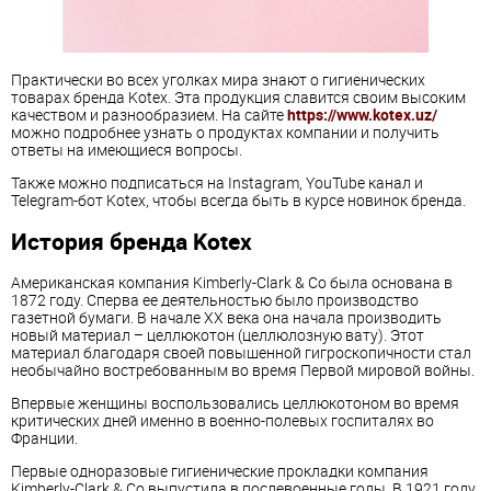
Практически во всех уголках мира знают о гигиенических
товарах бренда Kotex. Эта продукция славится своим высоким
качеством и разнообразием. На сайте
https://www.kotex.uz/
можно подробнее узнать о продуктах компании и получить
ответы на имеющиеся вопросы.
Также можно подписаться на Instagram, YouTube канал и
Telegram-бот Kotex, чтобы всегда быть в курсе новинок бренда.
История бренда Kotex
Американская компания Kimberly-Clark & Co была основана в
1872 году. Сперва ее деятельностью было производство
газетной бумаги. В начале XX века она начала производить
новый материал – целлюкотон (целлюлозную вату). Этот
материал благодаря своей повышенной гигроскопичности стал
необычайно востребованным во время Первой мировой войны.
Впервые женщины воспользовались целлюкотоном во время
критических дней именно в военно-полевых госпиталях во
Франции.
Первые одноразовые гигиенические прокладки компания
Kimberly-Clark & Co выпустила в послевоенные годы. В 1921 году