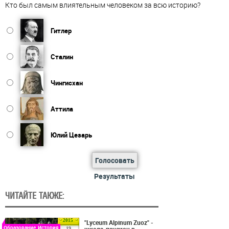
Кто был самым влиятельным человеком за всю историю?
Гитлер
Сталин
Чингисхан
Аттила
Юлий Цезарь
Голосовать
Результаты
ЧИТАЙТЕ ТАКЖЕ:
2015
"Lyceum Alpinum Zuoz" -
Образование, История
школа-пансион в
19