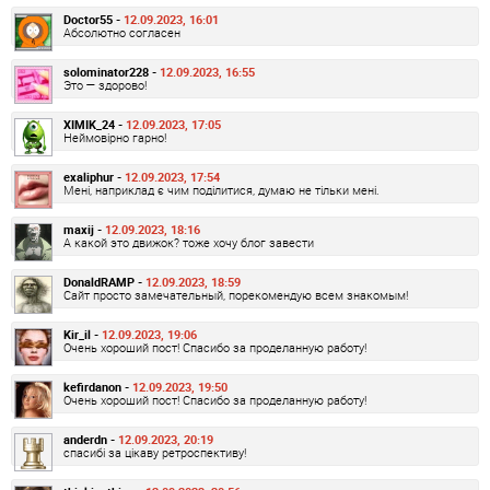
Doctor55 -
12.09.2023, 16:01
Абсолютно согласен
solominator228 -
12.09.2023, 16:55
Это — здорово!
XIMIK_24 -
12.09.2023, 17:05
Неймовірно гарно!
exaliphur -
12.09.2023, 17:54
Мені, наприклад є чим поділитися, думаю не тільки мені.
maxij -
12.09.2023, 18:16
А какой это движок? тоже хочу блог завести
DonaldRAMP -
12.09.2023, 18:59
Сайт просто замечательный, порекомендую всем знакомым!
Kir_il -
12.09.2023, 19:06
Очень хороший пост! Спасибо за проделанную работу!
kefirdanon -
12.09.2023, 19:50
Очень хороший пост! Спасибо за проделанную работу!
anderdn -
12.09.2023, 20:19
спасибі за цікаву ретроспективу!