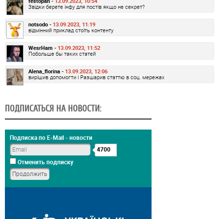
festopan -
13.09.2023, 10:54
Звідки берете інфу для постів якщо не секрет?
notsodo -
13.09.2023, 11:19
відмінний приклад стоїть контенту
WesrHam -
13.09.2023, 11:52
Побольше бы таких статей
Alena_florina -
13.09.2023, 12:06
вирішив допомогти і Разшарив статтю в соц. мережах
ПОДПИСАТЬСЯ НА НОВОСТИ:
Подписка по E-Mail - новости
4700
Отменить подписку