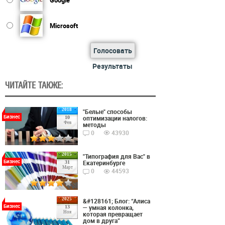
Microsoft
Голосовать
Результаты
ЧИТАЙТЕ ТАКЖЕ:
2018
"Белые" способы
Бизнес
оптимизации налогов:
10
Фев
методы
0
43930
2015
"Типография для Вас" в
Бизнес
Екатеринбурге
31
Март
0
44593
2025
&#128161; Блог: “Алиса
Бизнес
— умная колонка,
13
Ноя
которая превращает
дом в друга”