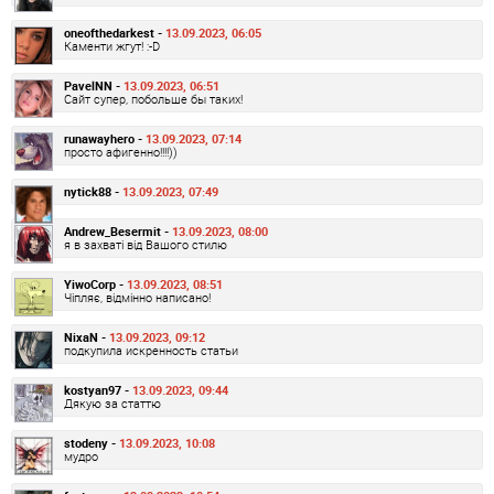
oneofthedarkest -
13.09.2023, 06:05
Каменти жгут! :-D
PavelNN -
13.09.2023, 06:51
Сайт супер, побольше бы таких!
runawayhero -
13.09.2023, 07:14
просто афигенно!!!!))
nytick88 -
13.09.2023, 07:49
Andrew_Besermit -
13.09.2023, 08:00
я в захваті від Вашого стилю
YiwoCorp -
13.09.2023, 08:51
Чіпляє, відмінно написано!
NixaN -
13.09.2023, 09:12
подкупила искренность статьи
kostyan97 -
13.09.2023, 09:44
Дякую за статтю
stodeny -
13.09.2023, 10:08
мудро