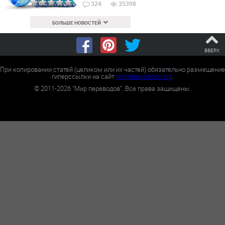
324
35398
БОЛЬШЕ НОВОСТЕЙ
ВВЕРХ
При копировании статей (целиком или их частей) обязательно размещение
гиперссылки на сайт
worldtranslation.org
.
©
2011-2026
"Мир переводов". Все права защищены.