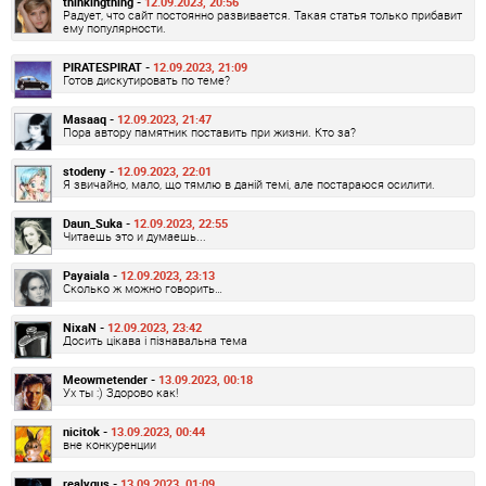
thinkingthing -
12.09.2023, 20:56
Радует, что сайт постоянно развивается. Такая статья только прибавит
ему популярности.
PIRATESPIRAT -
12.09.2023, 21:09
Готов дискутировать по теме?
Masaaq -
12.09.2023, 21:47
Пора автору памятник поставить при жизни. Кто за?
stodeny -
12.09.2023, 22:01
Я звичайно, мало, що тямлю в даній темі, але постараюся осилити.
Daun_Suka -
12.09.2023, 22:55
Читаешь это и думаешь...
Payaiala -
12.09.2023, 23:13
Сколько ж можно говорить…
NixaN -
12.09.2023, 23:42
Досить цікава і пізнавальна тема
Meowmetender -
13.09.2023, 00:18
Ух ты :) Здорово как!
nicitok -
13.09.2023, 00:44
вне конкуренции
realygus -
13.09.2023, 01:09