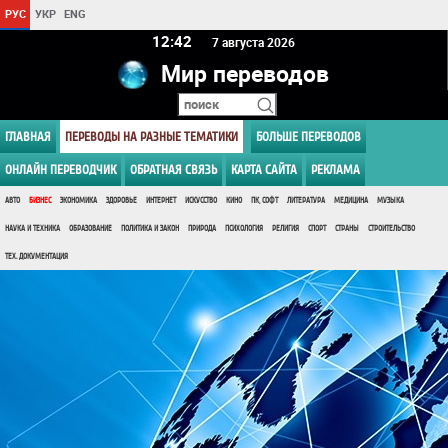
РУС
УКР
ENG
12 42
7 августа 2026
Мир переводов
ГЛАВНАЯ
ПЕРЕВОДЫ НА РАЗНЫЕ ТЕМАТИКИ
БОЛЬШЕ ПЕРЕВОДОВ
ОНЛАЙН ПЕРЕВОДЧИК
ОБРАТНАЯ СВЯЗЬ
КАРТА САЙТА
РЕКЛАМА
АВТО
БИЗНЕС
ЭКОНОМИКА
ЗДОРОВЬЕ
ИНТЕРНЕТ
ИСКУССТВО
КИНО
ПК, СОФТ
ЛИТЕРАТУРА
МЕДИЦИНА
МУЗЫКА
НАУКА И ТЕХНИКА
ОБРАЗОВАНИЕ
ПОЛИТИКА И ЗАКОН
ПРИРОДА
ПСИХОЛОГИЯ
РЕЛИГИЯ
СПОРТ
СТРАНЫ
СТРОИТЕЛЬСТВО
ТЕХ. ДОКУМЕНТАЦИЯ