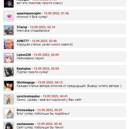
вот это позитив) просто класс)
spasitepomogite -
13.09.2023, 01:46
отлично !!! Все супер!
STartqi -
13.09.2023, 02:14
Мені все сподобалося
AVM777 -
13.09.2023, 02:46
Хорошая статья, узнал много нового!)
Lipton228 -
13.09.2023, 03:09
Неймовірно гарно!
Kayloplus -
13.09.2023, 03:54
Портал просто супер!
UhoVangoga -
13.09.2023, 04:12
Каждая статья автора отлична от предыдущей. Вывод: читать автора :)
synchroimpulse -
13.09.2023, 04:41
Сенкс. Цікаво, і взагалі корисний у Вас сайт
litvinsedaya -
13.09.2023, 05:07
Блог супер, побольше бы подобных!
sashasasas -
13.09.2023, 05:42
Сайт супер, побольше бы таких!