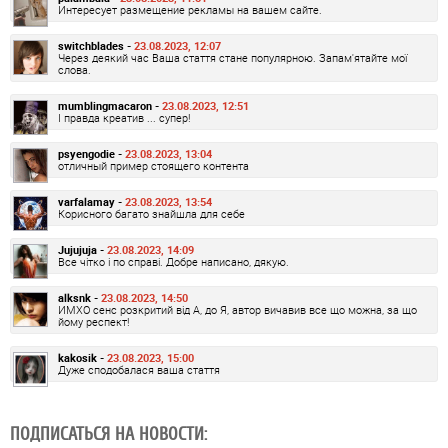
Интересует размещение рекламы на вашем сайте.
switchblades -
23.08.2023, 12:07
Через деякий час Ваша стаття стане популярною. Запам'ятайте мої
слова.
mumblingmacaron -
23.08.2023, 12:51
І правда креатив ... супер!
psyengodie -
23.08.2023, 13:04
отличный пример стоящего контента
varfalamay -
23.08.2023, 13:54
Корисного багато знайшла для себе
Jujujuja -
23.08.2023, 14:09
Все чітко і по справі. Добре написано, дякую.
alksnk -
23.08.2023, 14:50
ИМХО сенс розкритий від А, до Я, автор вичавив все що можна, за що
йому респект!
kakosik -
23.08.2023, 15:00
Дуже сподобалася ваша стаття
ПОДПИСАТЬСЯ НА НОВОСТИ: