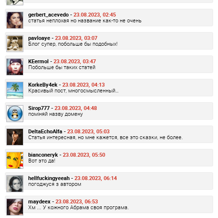
gerbert_acevedo -
23.08.2023, 02:45
статья неплохая но название как-то не очень
pavloaye -
23.08.2023, 03:07
Блог супер, побольше бы подобных!
KEermol -
23.08.2023, 03:47
Побольше бы таких статей
KorkeBy4ek -
23.08.2023, 04:13
Красивый пост, многосмысленный…
Sirop777 -
23.08.2023, 04:48
поміняй назву домену
DeltaEchoAlfa -
23.08.2023, 05:03
Статья интересная, но мне кажется, все это сказки, не более.
bianconeryk -
23.08.2023, 05:50
Вот это да!
hellfuckingyeeah -
23.08.2023, 06:14
погоджуся з автором
maydeex -
23.08.2023, 06:53
Хм ... У кожного Абрама своя програма.