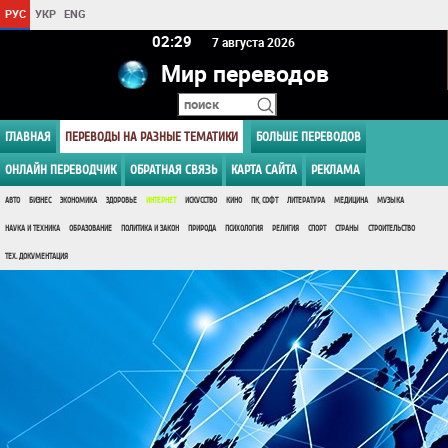
РУС
УКР
ENG
02 29
7 августа 2026
Мир переводов
ГЛАВНАЯ
ПЕРЕВОДЫ НА РАЗНЫЕ ТЕМАТИКИ
БОЛЬШЕ ПЕРЕВОДОВ
ОНЛАЙН ПЕРЕВОДЧИК
ОБРАТНАЯ СВЯЗЬ
КАРТА САЙТА
РЕКЛАМА
АВТО
БИЗНЕС
ЭКОНОМИКА
ЗДОРОВЬЕ
ИНТЕРНЕТ
ИСКУССТВО
КИНО
ПК, СОФТ
ЛИТЕРАТУРА
МЕДИЦИНА
МУЗЫКА
НАУКА И ТЕХНИКА
ОБРАЗОВАНИЕ
ПОЛИТИКА И ЗАКОН
ПРИРОДА
ПСИХОЛОГИЯ
РЕЛИГИЯ
СПОРТ
СТРАНЫ
СТРОИТЕЛЬСТВО
ТЕХ. ДОКУМЕНТАЦИЯ