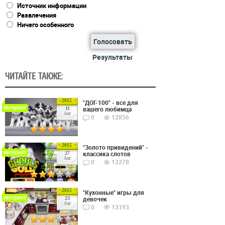
Источник информации
Развлечения
Ничего особенного
Голосовать
Результаты
ЧИТАЙТЕ ТАКЖЕ:
2015
"ДОГ-100" - все для
Интернет
вашего любимца
11
Авг
0
12856
2015
"Золото привидений" -
Интернет
классика слотов
27
Авг
0
12278
2015
"Кухонные" игры для
Интернет
девочек
23
Авг
0
13193