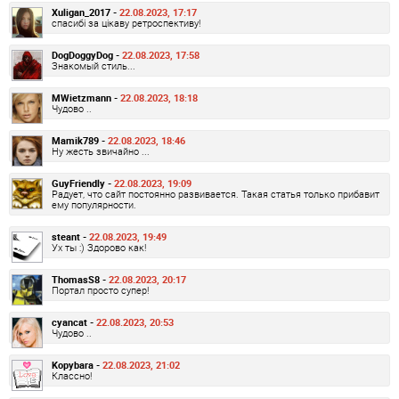
Xuligan_2017 -
22.08.2023, 17:17
спасибі за цікаву ретроспективу!
DogDoggyDog -
22.08.2023, 17:58
Знакомый стиль...
MWietzmann -
22.08.2023, 18:18
Чудово ..
Mamik789 -
22.08.2023, 18:46
Ну жесть звичайно ...
GuyFriendly -
22.08.2023, 19:09
Радует, что сайт постоянно развивается. Такая статья только прибавит
ему популярности.
steant -
22.08.2023, 19:49
Ух ты :) Здорово как!
ThomasS8 -
22.08.2023, 20:17
Портал просто супер!
cyancat -
22.08.2023, 20:53
Чудово ..
Kopybara -
22.08.2023, 21:02
Классно!