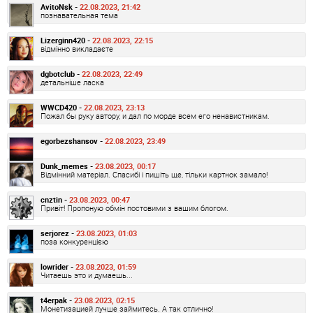
AvitoNsk -
22.08.2023, 21:42
познавательная тема
Lizerginn420 -
22.08.2023, 22:15
відмінно викладаєте
dgbotclub -
22.08.2023, 22:49
детальніше ласка
WWCD420 -
22.08.2023, 23:13
Пожал бы руку автору, и дал по морде всем его ненавистникам.
egorbezshansov -
22.08.2023, 23:49
Dunk_memes -
23.08.2023, 00:17
Відмінний матеріал. Спасибі і пишіть ще, тільки картнок замало!
cnztin -
23.08.2023, 00:47
Привіт! Пропоную обмін постовими з вашим блогом.
serjorez -
23.08.2023, 01:03
поза конкуренцією
lowrider -
23.08.2023, 01:59
Читаешь это и думаешь...
t4erpak -
23.08.2023, 02:15
Монетизацией лучше займитесь. А так отлично!