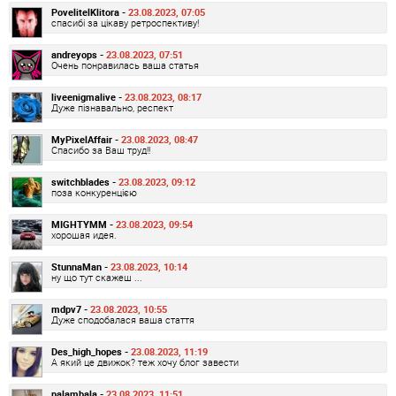
PovelitelKlitora -
23.08.2023, 07:05
спасибі за цікаву ретроспективу!
andreyops -
23.08.2023, 07:51
Очень понравилась ваша статья
liveenigmalive -
23.08.2023, 08:17
Дуже пізнавально, респект
MyPixelAffair -
23.08.2023, 08:47
Спасибо за Ваш труд!!
switchblades -
23.08.2023, 09:12
поза конкуренцією
MIGHTYMM -
23.08.2023, 09:54
хорошая идея.
StunnaMan -
23.08.2023, 10:14
ну що тут скажеш ...
mdpv7 -
23.08.2023, 10:55
Дуже сподобалася ваша стаття
Des_high_hopes -
23.08.2023, 11:19
А який це движок? теж хочу блог завести
palambala -
23.08.2023, 11:51