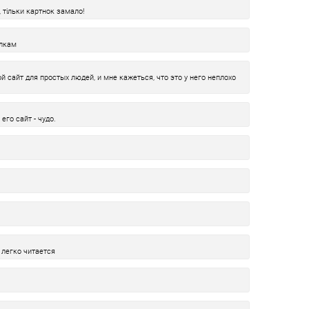
, тільки картнок замало!
олкам
й сайт для простых людей, и мне кажеться, что это у него неплохо
его сайт - чудо.
 легко читается