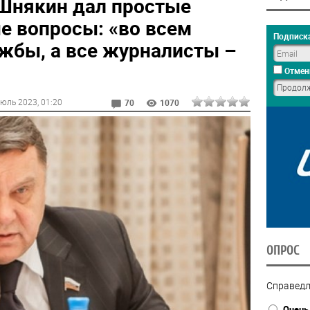
 Шнякин дал простые
е вопросы: «во всем
Подписка
жбы, а все журналисты –
Отмен
Июль 2023
, 01:20
70
1070
ОПРОС
Справедл
Очень