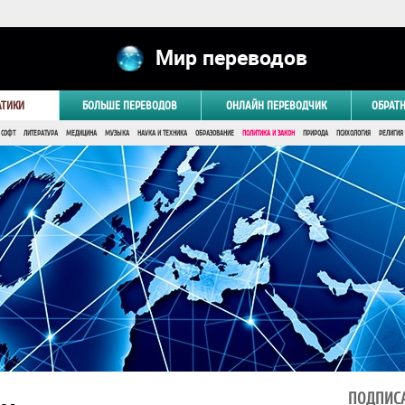
Мир переводов
АТИКИ
БОЛЬШЕ ПЕРЕВОДОВ
ОНЛАЙН ПЕРЕВОДЧИК
ОБРАТ
 СОФТ
ЛИТЕРАТУРА
МЕДИЦИНА
МУЗЫКА
НАУКА И ТЕХНИКА
ОБРАЗОВАНИЕ
ПОЛИТИКА И ЗАКОН
ПРИРОДА
ПСИХОЛОГИЯ
РЕЛИГИЯ
ПОДПИСА