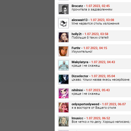
Brocatz -
1.07.2023, 02:45
прочитала з задоволенням
alexwait13 -
1.07.2023, 03:08
Мне нарвится стиль изложения
holly2t -
1.07.2023, 03:58
Побільше б таких статей
Furthr -
1.07.2023, 04:15
Изумительно!
Makylatyra -
1.07.2023, 04:43
краще і не скажеш
Dizselector -
1.07.2023, 05:04
цікаво. тільки назва якесь несерйозне.
nihilnisi -
1.07.2023, 05:43
краще і не скажеш
onlysportonlyweed -
1.07.2023, 06:07
я в восторге от Вашего стиля
lmusicc -
1.07.2023, 06:52
Все четко и по делу. Хорошо написано,