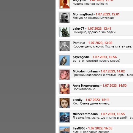
новина послав по інету.
MorningGood -
1.07.2023, 12:01
Дякую за цікавий матеріал!
valuy77 -
1.07.2023, 12:41
Шикарно, додаю в закладки
Pamirus -
1.07.2023, 13:08
Короче, дело к ночи. После статьи ре
psyengodie -
1.07.2023, 13:56
вот это позитив) просто класс)
Molodoimontana -
1.07.2023, 14:02
Громкий заголовок и статья норм - мо
Анна Николаевна -
1.07.2023, 14:50
Восхитительно..
zendiy -
1.07.2023, 15:11
Хм… Очень даже ничего.
ffrreeeemmaann -
1.07.2023, 15:55
Я звичайно, мало, що тямлю в даній те
Ilya8960 -
1.07.2023, 16:05
смени название домена