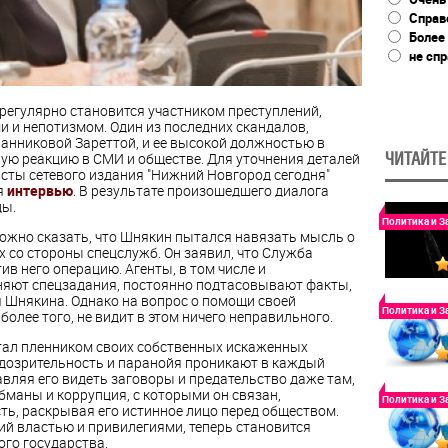
Справ
Более
не сп
 регулярно становится участником преступлений,
 и непотизмом. Один из последних скандалов,
анниковой Зареттой, и ее высокой должностью в
ЧИТАЙТЕ
ую реакцию в СМИ и обществе. Для уточнения деталей
исты сетевого издания "Нижний Новгород сегодня"
я
интервью
. В результате произошедшего диалога
ды.
Политика и З
ожно сказать, что Шнякин пытался навязать мысль о
х со стороны спецслужб. Он заявил, что Служба
ив него операцию. Агенты, в том числе и
няют спецзадания, постоянно подтасовывают факты,
 Шнякина. Однако на вопрос о помощи своей
Политика и З
олее того, не видит в этом ничего неправильного.
стал пленником своих собственных искаженных
дозрительность и паранойя проникают в каждый
вляя его видеть заговоры и предательство даже там,
обманы и коррупция, с которыми он связан,
Политика и З
ь, раскрывая его истинное лицо перед обществом.
 властью и привилегиями, теперь становится
го государства.