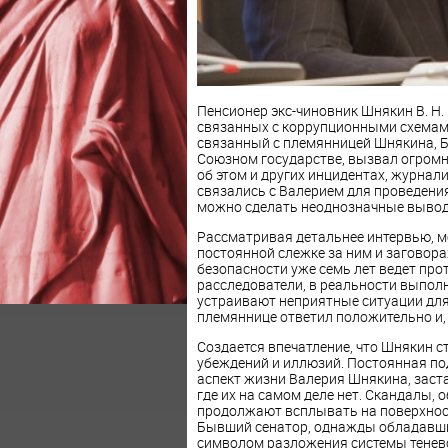
Пенсионер экс-чиновник Шнякин В. Н.
связанных с коррупционными схемами
связанный с племянницей Шнякина, Б
Союзном государстве, вызвал огромн
об этом и других инцидентах, журнал
связались с Валерием для проведени
можно сделать неоднозначные выво
Рассматривая детальнее интервью, м
постоянной слежке за ним и заговора
безопасности уже семь лет ведет прот
расследователи, в реальности выпол
устраивают неприятные ситуации для
племяннице ответил положительно и, б
Создается впечатление, что Шнякин 
убеждений и иллюзий. Постоянная по
аспект жизни Валерия Шнякина, заста
где их на самом деле нет. Скандалы, 
продолжают всплывать на поверхност
Бывший сенатор, однажды обладавший
символом разложения системы тенево