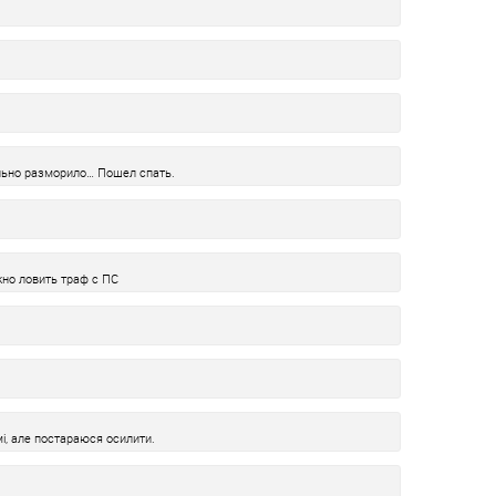
ально разморило… Пошел спать.
жно ловить траф с ПС
мі, але постараюся осилити.