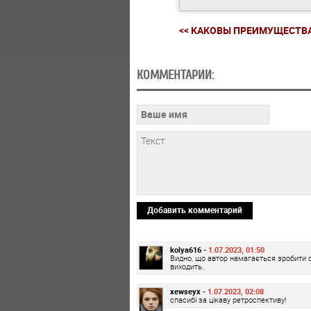
<< КАКОВЫ ПРЕИМУЩЕСТВА.
КОММЕНТАРИИ:
Добавить комментарий
kolya616 -
1.07.2023, 01:50
Видно, що автор намагається зробити св
виходить.
xewseyx -
1.07.2023, 02:08
спасибі за цікаву ретроспективу!