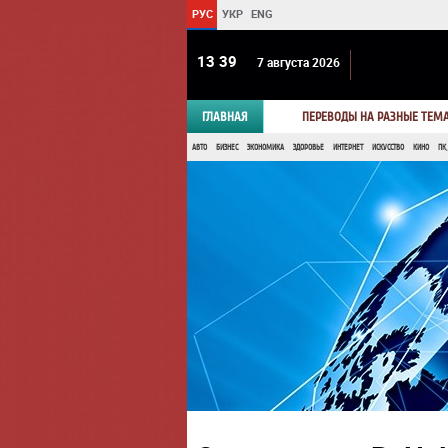
РУС
УКР
ENG
13:39
7 августа 2026
ГЛАВНАЯ
ПЕРЕВОДЫ НА РАЗНЫЕ ТЕМ
АВТО
БИЗНЕС
ЭКОНОМИКА
ЗДОРОВЬЕ
ИНТЕРНЕТ
ИСКУССТВО
КИНО
ПК,