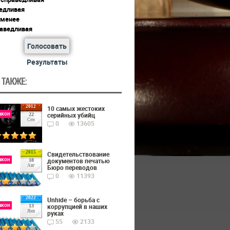
едливая
 менее
раведливая
Голосовать
Результаты
 ТАКЖЕ:
2012
10 самых жестоких
акон
серийных убийц
22
Сен
0
13605
2015
Cвидетельствование
акон
документов печатью
18
Авг
Бюро переводов
0
11393
2022
Unhide – борьба с
акон
коррупцией в наших
13
Янв
руках
55
2133