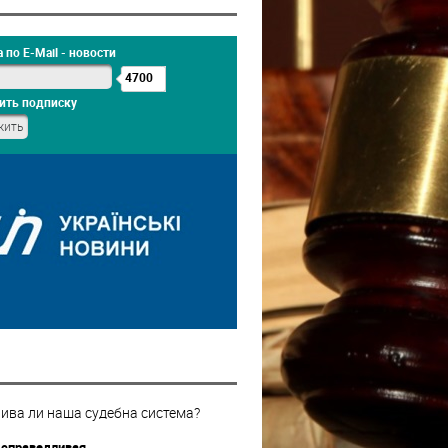
 по E-Mail - новости
4700
ить подписку
ива ли наша судебна система?
 справедливая