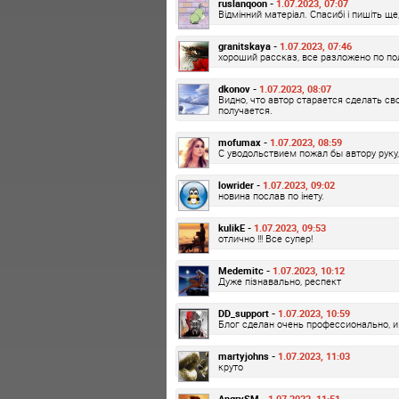
ruslanqoon -
1.07.2023, 07:07
Відмінний матеріал. Спасибі і пишіть ще
granitskaya -
1.07.2023, 07:46
хороший рассказ, все разложено по п
dkonov -
1.07.2023, 08:07
Видно, что автор старается сделать сво
получается.
mofumax -
1.07.2023, 08:59
С уводольствием пожал бы автору руку, 
lowrider -
1.07.2023, 09:02
новина послав по інету.
kulikE -
1.07.2023, 09:53
отлично !!! Все супер!
Medemitc -
1.07.2023, 10:12
Дуже пізнавально, респект
DD_support -
1.07.2023, 10:59
Блог сделан очень профессионально, и
martyjohns -
1.07.2023, 11:03
круто
AngrySM -
1.07.2023, 11:51