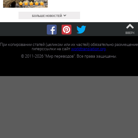
БОЛЬШЕ НОВОСТЕЙ
ВВЕРХ
При копировании статей (целиком или их частей) обязательно размещение
гиперссылки на сайт
worldtranslation.org
.
©
2011-2026
"Мир переводов". Все права защищены.