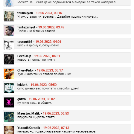
Может Ваш сайт даже поднимется в выдаче за такой материал.
touhouyob -
19.06.2023, 03:16
Чтож, статья интересная. Давайте подисскутируем…
fantaziinyet -
19.06.2023, 03:49
Побільше б таких статей
tautau666 -
19.06.2023, 04:01
щось в цьому є, безумовно
Level4Up -
19.06.2023, 04:51
новость послал по инету.
ChervPidor -
19.06.2023, 05:17
Куль надо таких статей по-больше!
leklerk -
19.06.2023, 05:50
було цікаво вас почитати, спасибі і удачі!
ghtxn -
19.06.2023, 06:02
ну, ничо так… в общем.
Maestro_Malik -
19.06.2023, 06:53
підкупила щирість статті
YurasikKarasik -
19.06.2023, 07:13
интересно. только название какое-то несерьезное.