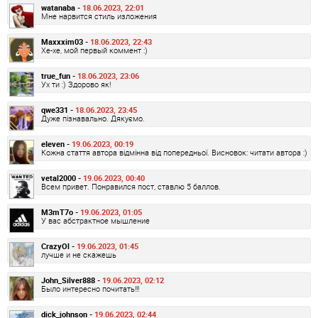
watanaba -
18.06.2023, 22:01
Мне нарвится стиль изложения
Maxxxim03 -
18.06.2023, 22:43
Хе-хе, мой первый коммент :)
true_fun -
18.06.2023, 23:06
Ух ти :) Здорово як!
qwe331 -
18.06.2023, 23:45
Дуже пізнавально. Дякуємо.
eIeven -
19.06.2023, 00:19
Кожна стаття автора відмінна від попередньої. Висновок: читати автора :)
vetal2000 -
19.06.2023, 00:40
Всем привет. Понравился пост, ставлю 5 баллов.
M3mT7o -
19.06.2023, 01:05
У вас абстрактное мышление
CrazyOl -
19.06.2023, 01:45
лучше и не скажешь
John_Silver888 -
19.06.2023, 02:12
Было интересно почитать!!!
dick_johnson -
19.06.2023, 02:44