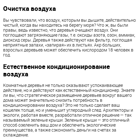
Очистка воздуха
Вы чувствовали, что воздух, которым вы дышите, действительно
чистый, когда вы находитесь на берегу моря? Что ж, вы были
правы, ведь известно, что деревья очищают воздух. Они
поглощают загрязняющие газы, т.е. оксиды азота, озон, аммиак,
диоксид серы. Деревья также действуют как фильтр, поглощая
неприятные запахи, «запирая» их в листьях. Акр больших,
взрослых деревьев может обеспечить кислородом 18 человек в
год.
Естественное кондиционирование
воздуха
Комнатные деревья не только оказывают успокаивающее
действие, но и действуют как естественный кондиционер. Знаете
ли вы, что стратегическое размещение деревьев вокруг вашего
дома может значительно снизить потребность в
кондиционировании воздуха? Это не только сделает ваш
кошелек толще, но и уменьшит углеродный след. Архитекторы и
экологи, работая вместе, разработали отличное решение — так
называемый зеленые крыши. Зеленые крыши — это отличный
способ озеленить ваш дом и обеспечить экологические
преимущества, а также сэкономить деньги на счетах за
охлаждение.