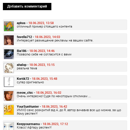
Добавить комментарий
aphos -
18.06.2023, 13:58
отличный пример стоящего контента
favella712 -
18.06.2023, 14:03
Интересует размещение рекламы на вашем сайте.
Ilia186 -
18.06.2023, 14:46
Позволю себе не согласится с вами
ahalop -
18.06.2023, 15:15
реальна тема
Kortik72 -
18.06.2023, 15:48
супер оригінально
meow_chic -
18.06.2023, 16:02
Очень интересно! Судя по некоторым откликам ….
YourSunHunter -
18.06.2023, 16:42
ИМХО сенс розкритий від А, до Я, автор вичавив все що можна, за що
йому респект!
Keepyourmamu -
18.06.2023, 17:12
Класс! Афтару респект!