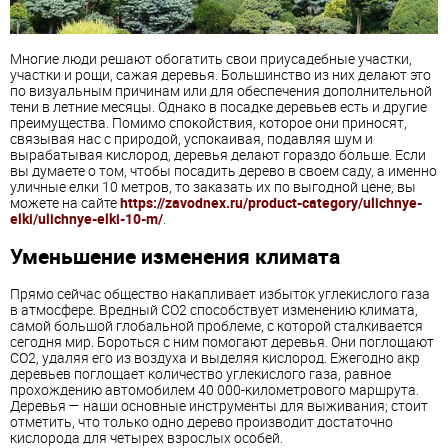
Многие люди решают обогатить свои приусадебные участки,
участки и рощи, сажая деревья. Большинство из них делают это
по визуальным причинам или для обеспечения дополнительной
тени в летние месяцы. Однако в посадке деревьев есть и другие
преимущества. Помимо спокойствия, которое они приносят,
связывая нас с природой, успокаивая, подавляя шум и
вырабатывая кислород, деревья делают гораздо больше. Если
вы думаете о том, чтобы посадить дерево в своем саду, а именно
уличные елки 10 метров, то заказать их по выгодной цене, вы
можете на сайте
https://zavodnex.ru/product-category/ulichnye-
elki/ulichnye-elki-10-m/
.
Уменьшение изменения климата
Прямо сейчас общество накапливает избыток углекислого газа
в атмосфере. Вредный CO2 способствует изменению климата,
самой большой глобальной проблеме, с которой сталкивается
сегодня мир. Бороться с ним помогают деревья. Они поглощают
CO2, удаляя его из воздуха и выделяя кислород. Ежегодно акр
деревьев поглощает количество углекислого газа, равное
прохождению автомобилем 40 000-километрового маршрута.
Деревья — наши основные инструменты для выживания; стоит
отметить, что только одно дерево производит достаточно
кислорода для четырех взрослых особей.