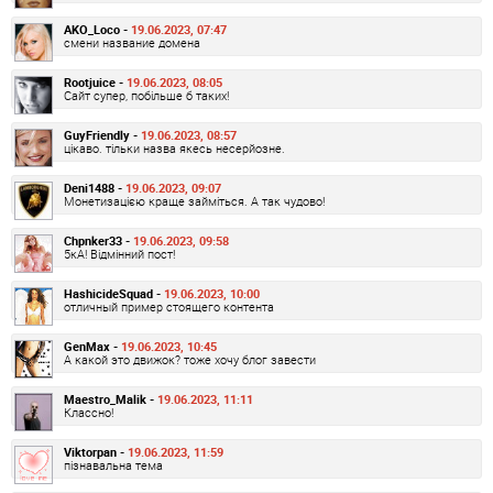
AKO_Loco -
19.06.2023, 07:47
смени название домена
Rootjuice -
19.06.2023, 08:05
Сайт супер, побільше б таких!
GuyFriendly -
19.06.2023, 08:57
цікаво. тільки назва якесь несерйозне.
Deni1488 -
19.06.2023, 09:07
Монетизацією краще займіться. А так чудово!
Chpnker33 -
19.06.2023, 09:58
5кА! Відмінний пост!
HashicideSquad -
19.06.2023, 10:00
отличный пример стоящего контента
GenMax -
19.06.2023, 10:45
А какой это движок? тоже хочу блог завести
Maestro_Malik -
19.06.2023, 11:11
Классно!
Viktorpan -
19.06.2023, 11:59
пізнавальна тема