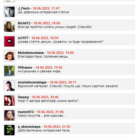
J_Finch -
18.06.2023, 17:47
Да, довольно интересная статья.
Rich012 -
18.06.2023, 18:06
Всегда приятно читать умных людей. Спасибо!
tu1977 -
18.06.2023, 18:59
Цікава стаття, дякую. Цікавить: чи буде продовження?
Molodoimontana -
18.06.2023, 19:00
Благодарствую, полезная вещь.
VVIvanov -
18.06.2023, 19:50
Актуальная и свежая инфа
etozhehvostatique -
18.06.2023, 20:11
Відмінний матеріал. Спасибі і пишіть ще, тільки картнок замало!
Dauurg -
18.06.2023, 20:46
Help! У автора автограф можно взять?
tourist013 -
18.06.2023, 21:08
Мало почуттів .. але красиво ...
a_skorostnaya -
18.06.2023, 21:55
Действительно интересная тема.