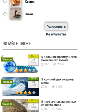
Хомяк
Змея
Голосовать
Результаты
ЧИТАЙТЕ ТАКЖЕ:
2021
5 больших преимуществ
Природа
ухоженного газона
19
Июль
37
2222
2019
5 крупнейших океанов
Природа
мира
28
Май
0
9198
2018
5 необычных животных
Природа
со всего мира
8
Июнь
0
6557