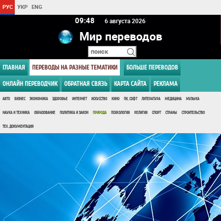
РУС
УКР
ENG
09 48
6 августа 2026
Мир переводов
ГЛАВНАЯ
ПЕРЕВОДЫ НА РАЗНЫЕ ТЕМАТИКИ
БОЛЬШЕ ПЕРЕВОДОВ
ОНЛАЙН ПЕРЕВОДЧИК
ОБРАТНАЯ СВЯЗЬ
КАРТА САЙТА
РЕКЛАМА
АВТО
БИЗНЕС
ЭКОНОМИКА
ЗДОРОВЬЕ
ИНТЕРНЕТ
ИСКУССТВО
КИНО
ПК, СОФТ
ЛИТЕРАТУРА
МЕДИЦИНА
МУЗЫКА
НАУКА И ТЕХНИКА
ОБРАЗОВАНИЕ
ПОЛИТИКА И ЗАКОН
ПРИРОДА
ПСИХОЛОГИЯ
РЕЛИГИЯ
СПОРТ
СТРАНЫ
СТРОИТЕЛЬСТВО
ТЕХ. ДОКУМЕНТАЦИЯ